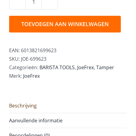
JoeFrex
Tamper
Rood
TOEVOEGEN AAN WINKELWAGEN
53mm
aantal
EAN:
6013821699623
SKU:
JOE-699623
Categorieën:
BARISTA TOOLS
,
JoeFrex
,
Tamper
Merk:
JoeFrex
Beschrijving
Aanvullende informatie
Beoordelingen (0)