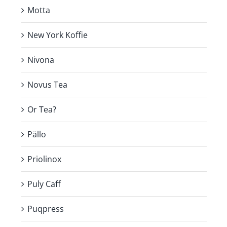
Motta
New York Koffie
Nivona
Novus Tea
Or Tea?
Pällo
Priolinox
Puly Caff
Puqpress