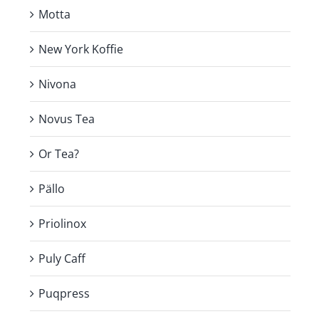
Motta
New York Koffie
Nivona
Novus Tea
Or Tea?
Pällo
Priolinox
Puly Caff
Puqpress