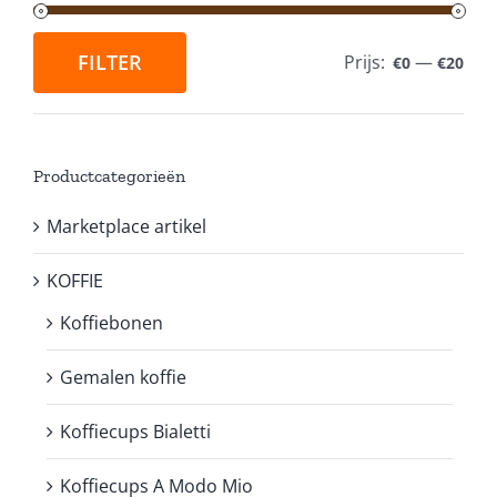
FILTER
Prijs:
—
€0
€20
Min.
Max.
prijs
prijs
Productcategorieën
Marketplace artikel
KOFFIE
Koffiebonen
Gemalen koffie
Koffiecups Bialetti
Koffiecups A Modo Mio