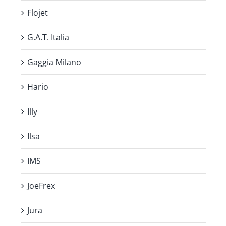
Flojet
G.A.T. Italia
Gaggia Milano
Hario
Illy
Ilsa
IMS
JoeFrex
Jura