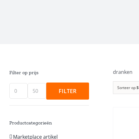
dranken
Filter op prijs
Sorteer op
S
FILTER
Min.
Max.
prijs
prijs
Productcategorieën
Marketplace artikel
TOEVOEGEN AAN