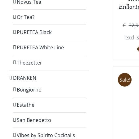
Novus Tea
Brillant
Or Tea?
€
32,9
PURETEA Black
excl. 
PURETEA White Line
Theezetter
DRANKEN
Sale!
Bongiorno
TOEVOEGEN AAN
WINKELWAGEN
/
W
Estathé
DETAILS
San Benedetto
Vibes by Spirito Cocktails