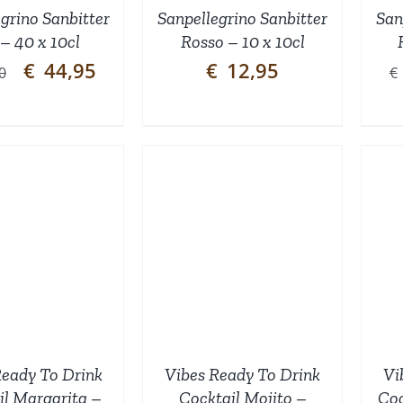
grino Sanbitter
Sanpellegrino Sanbitter
San
– 40 x 10cl
Rosso – 10 x 10cl
Oorspronkelijke
Huidige
€
44,95
€
12,95
0
€
prijs
prijs
was:
is:
€51,80.
€44,95.
TOEVOEGEN AAN
TOEVOEGEN AAN
INKELWAGEN
/
WINKELWAGEN
/
DETAILS
DETAILS
Ready To Drink
Vibes Ready To Drink
Vi
il Margarita –
Cocktail Mojito –
Coc