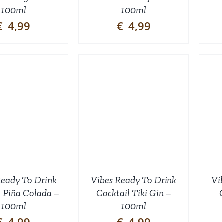
100ml
100ml
€
4,99
€
4,99
TOEVOEGEN AAN
TOEVOEGEN AAN
INKELWAGEN
/
WINKELWAGEN
/
DETAILS
DETAILS
Ready To Drink
Vibes Ready To Drink
Vi
l Piña Colada –
Cocktail Tiki Gin –
100ml
100ml
€
4,99
€
4,99