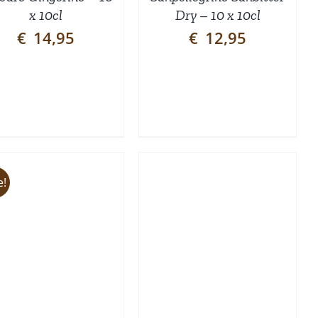
x 10cl
Dry – 10 x 10cl
€
14,95
€
12,95
e!
TOEVOEGEN AAN
WINKELWAGEN
/
DETAILS