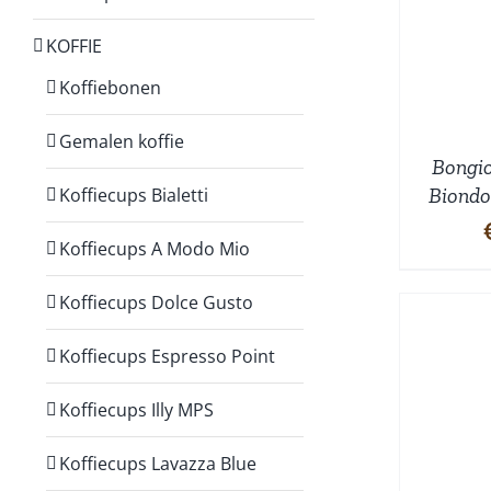
WINKELWAGEN
/
W
DETAILS
KOFFIE
Koffiebonen
Gemalen koffie
Bongio
Biondo
Koffiecups Bialetti
Koffiecups A Modo Mio
Koffiecups Dolce Gusto
Koffiecups Espresso Point
TOEVOEGEN AAN
Koffiecups Illy MPS
WINKELWAGEN
/
W
DETAILS
Koffiecups Lavazza Blue