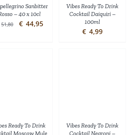
pellegrino Sanbitter
Vibes Ready To Drink
Rosso – 40 x 10cl
Cocktail Daiquiri –
100ml
Oorspronkelijke
Huidige
€
44,95
51,80
prijs
prijs
€
4,99
was:
is:
€51,80.
€44,95.
TOEVOEGEN AAN
WINKELWAGEN
/
DETAILS
bes Ready To Drink
Vibes Ready To Drink
ktail Moscow Mule
Cocktail Negroni –