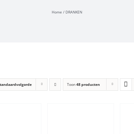
Home
DRANKEN
tandaardvolgorde
Toon
48 producten
TOEVOEGEN AAN
TOEVOEGEN AAN