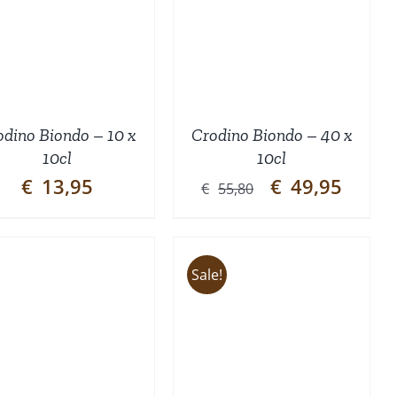
WINKELWAGEN
/
DETAILS
odino Biondo – 10 x
Crodino Biondo – 40 x
10cl
10cl
Oorspronkelijke
Huidige
€
13,95
€
49,95
€
55,80
prijs
prijs
was:
is:
€55,80.
€49,95.
Sale!
TOEVOEGEN AAN
WINKELWAGEN
/
DETAILS