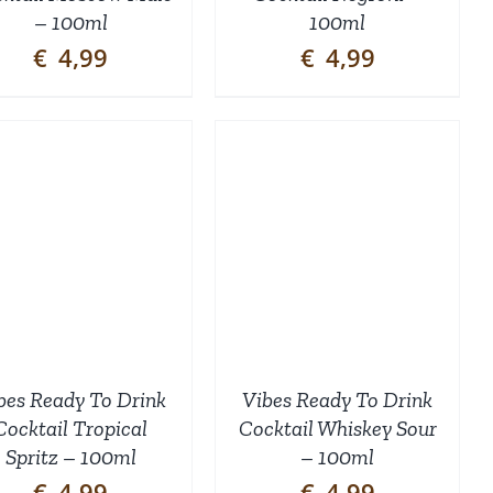
– 100ml
100ml
€
4,99
€
4,99
TOEVOEGEN AAN
WINKELWAGEN
/
DETAILS
bes Ready To Drink
Vibes Ready To Drink
Cocktail Tropical
Cocktail Whiskey Sour
Spritz – 100ml
– 100ml
€
4,99
€
4,99