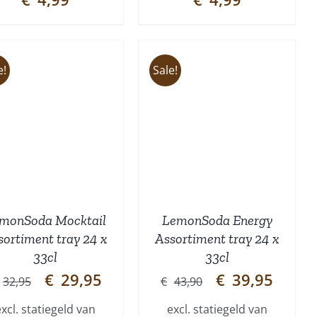
e!
Sale!
TOEVOEGEN AAN
WINKELWAGEN
/
DETAILS
monSoda Mocktail
LemonSoda Energy
sortiment tray 24 x
Assortiment tray 24 x
33cl
33cl
Oorspronkelijke
Huidige
Oorspronkelijke
Huidige
€
29,95
€
39,95
32,95
€
43,90
prijs
prijs
prijs
prijs
excl. statiegeld van
excl. statiegeld van
was:
is:
was:
is: