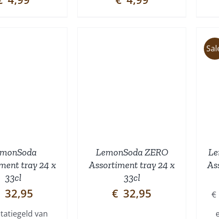
Sal
TOEVOEGEN AAN
TOEVOEGEN AAN
INKELWAGEN
/
WINKELWAGEN
/
DETAILS
DETAILS
emonSoda
LemonSoda ZERO
Le
ment tray 24 x
Assortiment tray 24 x
As
33cl
33cl
32,95
€
32,95
€
statiegeld van