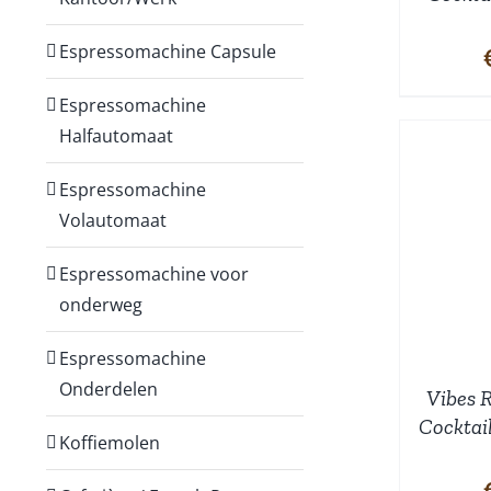
Espressomachine Capsule
Espressomachine
Halfautomaat
Espressomachine
Volautomaat
TOEVOEGEN AAN
WINKELWAGEN
/
W
DETAILS
Espressomachine voor
onderweg
Espressomachine
Onderdelen
Vibes 
Cocktai
Koffiemolen