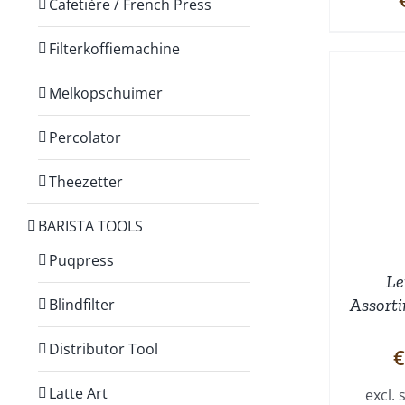
Cafetière / French Press
Filterkoffiemachine
Melkopschuimer
Percolator
TOEVOEGEN AAN
WINKELWAGEN
/
W
DETAILS
Theezetter
BARISTA TOOLS
Puqpress
L
Assorti
Blindfilter
Distributor Tool
€
Latte Art
excl. 