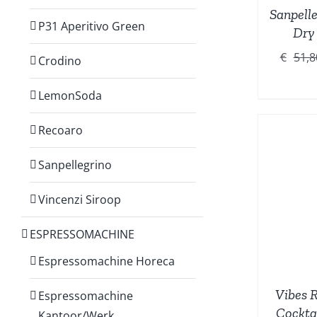
Sanpelle
P31 Aperitivo Green
Dry 
€
51,8
Crodino
LemonSoda
Recoaro
Sanpellegrino
TOEVOEGEN AAN
WINKELWAGEN
/
W
Vincenzi Siroop
DETAILS
ESPRESSOMACHINE
Espressomachine Horeca
Vibes 
Espressomachine
Cockta
Kantoor/Werk