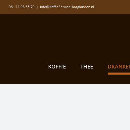
Ga
06 - 11 08 65 79
|
info@KoffieServiceHaaglanden.nl
naar
inhoud
KOFFIE
THEE
DRANKE