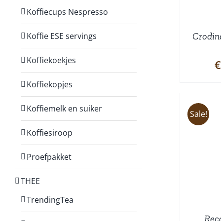
Koffiecups Nespresso
Crodin
Koffie ESE servings
Koffiekoekjes
€
Koffiekopjes
Koffiemelk en suiker
Sale!
Koffiesiroop
TOEVOEGEN AAN
WINKELWAGEN
/
W
Proefpakket
DETAILS
THEE
TrendingTea
Rec