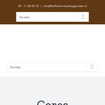
Ga
06 - 11 08 65 79
|
info@KoffieServiceHaaglanden.nl
naar
inhoud
Ga naar...
Ga naar...
Cores