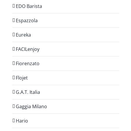
EDO Barista
Espazzola
Eureka
FACILenjoy
Fiorenzato
Flojet
G.A.T. Italia
Gaggia Milano
Hario