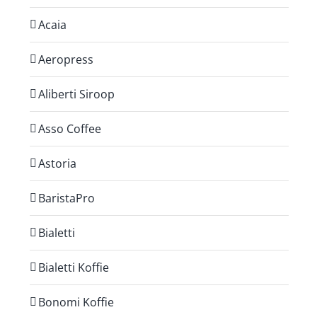
Acaia
Aeropress
Aliberti Siroop
Asso Coffee
Astoria
BaristaPro
Bialetti
Bialetti Koffie
Bonomi Koffie