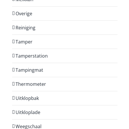
Overige
Reiniging
Tamper
Tamperstation
Tampingmat
Thermometer
Uitklopbak
Uitkloplade
Weegschaal