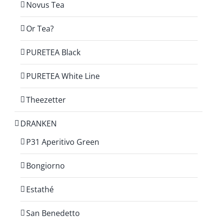
Novus Tea
Or Tea?
PURETEA Black
PURETEA White Line
Theezetter
DRANKEN
P31 Aperitivo Green
Bongiorno
Estathé
San Benedetto