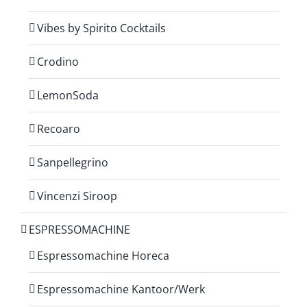
Vibes by Spirito Cocktails
Crodino
LemonSoda
Recoaro
Sanpellegrino
Vincenzi Siroop
ESPRESSOMACHINE
Espressomachine Horeca
Espressomachine Kantoor/Werk