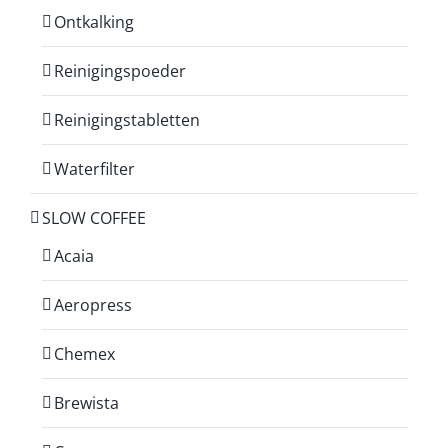
Ontkalking
Reinigingspoeder
Reinigingstabletten
Waterfilter
SLOW COFFEE
Acaia
Aeropress
Chemex
Brewista