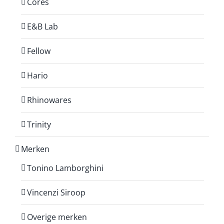
Cores
E&B Lab
Fellow
Hario
Rhinowares
Trinity
Merken
Tonino Lamborghini
Vincenzi Siroop
Overige merken