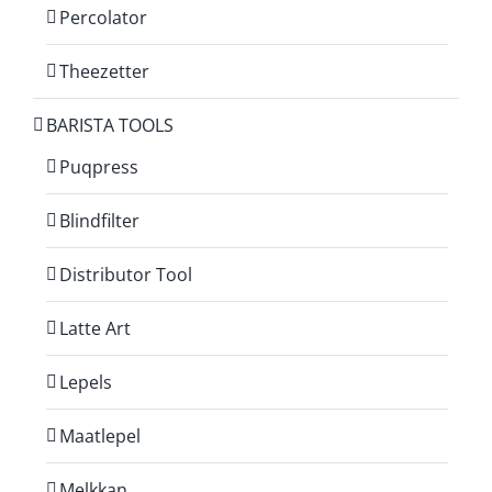
Percolator
Theezetter
BARISTA TOOLS
Puqpress
Blindfilter
Distributor Tool
Latte Art
Lepels
Maatlepel
Melkkan