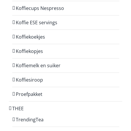
Koffiecups Nespresso
Koffie ESE servings
Koffiekoekjes
Koffiekopjes
Koffiemelk en suiker
Koffiesiroop
Proefpakket
THEE
TrendingTea