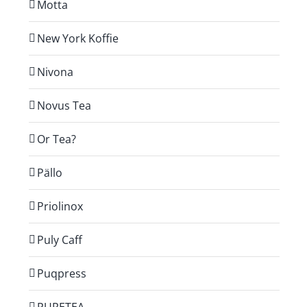
Motta
New York Koffie
Nivona
Novus Tea
Or Tea?
Pällo
Priolinox
Puly Caff
Puqpress