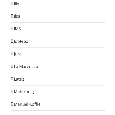
Illy
Ilsa
IMS
JoeFrex
Jura
La Marzocco
Lattiz
Mahlkönig
Manuel Koffie