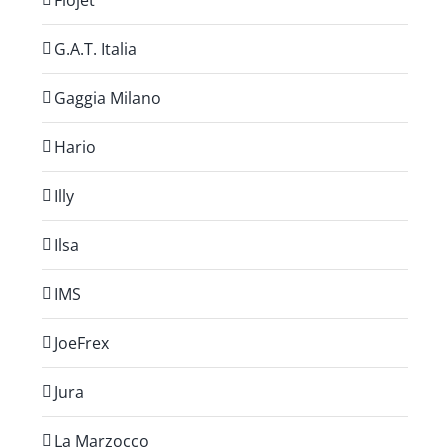
Flojet
G.A.T. Italia
Gaggia Milano
Hario
Illy
Ilsa
IMS
JoeFrex
Jura
La Marzocco