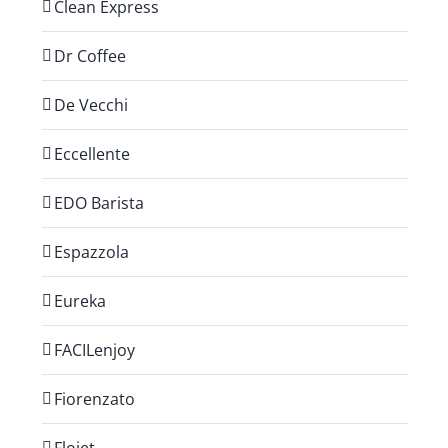
Clean Express
Dr Coffee
De Vecchi
Eccellente
EDO Barista
Espazzola
Eureka
FACILenjoy
Fiorenzato