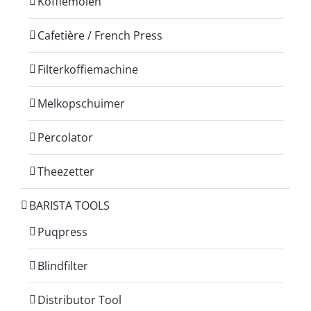
Koffiemolen
Cafetière / French Press
Filterkoffiemachine
Melkopschuimer
Percolator
Theezetter
BARISTA TOOLS
Puqpress
Blindfilter
Distributor Tool