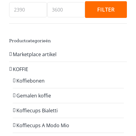
FILTER
Min.
Max.
prijs
prijs
Productcategorieën
Marketplace artikel
KOFFIE
Koffiebonen
Gemalen koffie
Koffiecups Bialetti
Koffiecups A Modo Mio