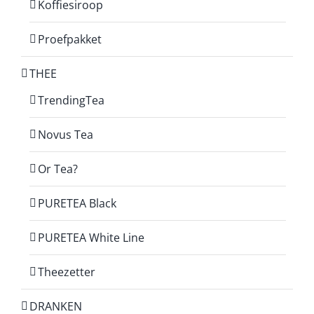
Koffiesiroop
Proefpakket
THEE
TrendingTea
Novus Tea
Or Tea?
PURETEA Black
PURETEA White Line
Theezetter
DRANKEN