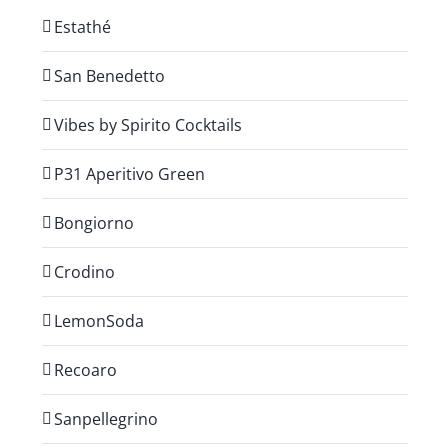
Estathé
San Benedetto
Vibes by Spirito Cocktails
P31 Aperitivo Green
Bongiorno
Crodino
LemonSoda
Recoaro
Sanpellegrino