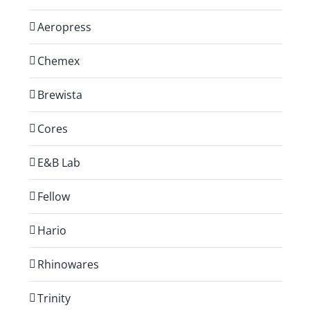
Aeropress
Chemex
Brewista
Cores
E&B Lab
Fellow
Hario
Rhinowares
Trinity