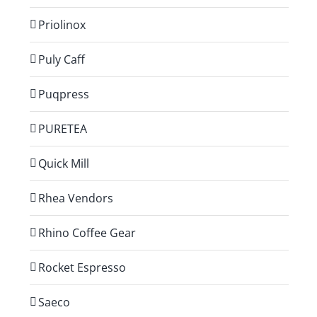
Priolinox
Puly Caff
Puqpress
PURETEA
Quick Mill
Rhea Vendors
Rhino Coffee Gear
Rocket Espresso
Saeco