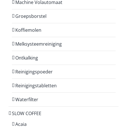
Machine Volautomaat
Groepsborstel
Koffiemolen
Melksysteemreiniging
Ontkalking
Reinigingspoeder
Reinigingstabletten
Waterfilter
SLOW COFFEE
Acaia