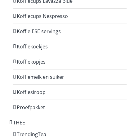
Koffiecups Lavazza Blue
Koffiecups Nespresso
Koffie ESE servings
Koffiekoekjes
Koffiekopjes
Koffiemelk en suiker
Koffiesiroop
Proefpakket
THEE
TrendingTea