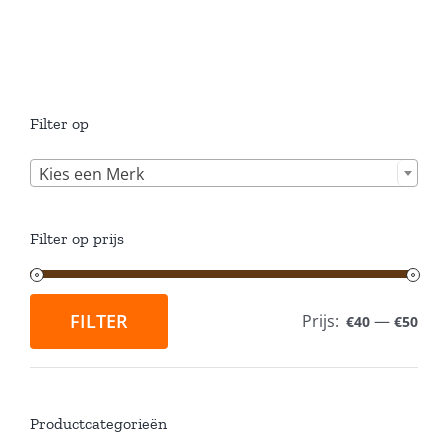
Filter op

Kies een Merk
Filter op prijs
FILTER
Prijs:
—
€40
€50
Min.
Max.
prijs
prijs
Productcategorieën