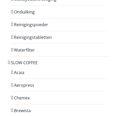
Ontkalking
Reinigingspoeder
Reinigingstabletten
Waterfilter
SLOW COFFEE
Acaia
Aeropress
Chemex
Brewista