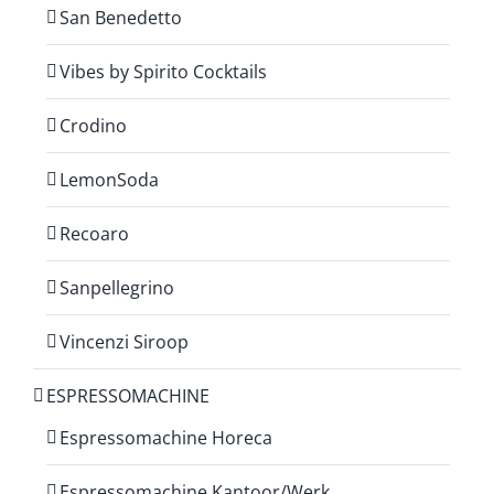
San Benedetto
Vibes by Spirito Cocktails
Crodino
LemonSoda
Recoaro
Sanpellegrino
Vincenzi Siroop
ESPRESSOMACHINE
Espressomachine Horeca
Espressomachine Kantoor/Werk