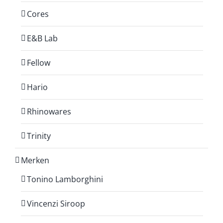
Cores
E&B Lab
Fellow
Hario
Rhinowares
Trinity
Merken
Tonino Lamborghini
Vincenzi Siroop