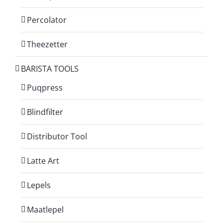
Percolator
Theezetter
BARISTA TOOLS
Puqpress
Blindfilter
Distributor Tool
Latte Art
Lepels
Maatlepel