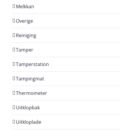
Melkkan
Overige
Reiniging
Tamper
Tamperstation
Tampingmat
Thermometer
Uitklopbak
Uitkloplade