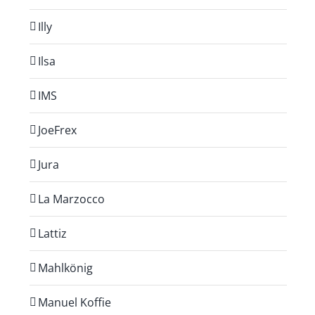
Illy
Ilsa
IMS
JoeFrex
Jura
La Marzocco
Lattiz
Mahlkönig
Manuel Koffie