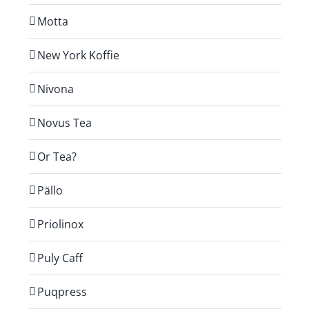
Motta
New York Koffie
Nivona
Novus Tea
Or Tea?
Pällo
Priolinox
Puly Caff
Puqpress