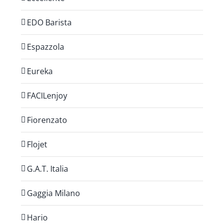
EDO Barista
Espazzola
Eureka
FACILenjoy
Fiorenzato
Flojet
G.A.T. Italia
Gaggia Milano
Hario