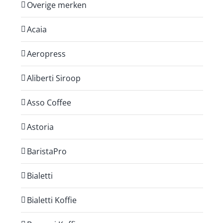
Overige merken
Acaia
Aeropress
Aliberti Siroop
Asso Coffee
Astoria
BaristaPro
Bialetti
Bialetti Koffie