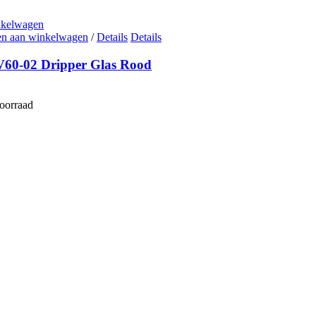
nkelwagen
n aan winkelwagen
/
Details
Details
V60-02 Dripper Glas Rood
voorraad