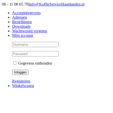
Ga
06 - 11 08 65 79
|
info@KoffieServiceHaaglanden.nl
naar
Accountgegevens
inhoud
Adressen
Bestellingen
Downloads
Wachtwoord vergeten
Mijn account
Gegevens onthouden
Registreren
Winkelwagen