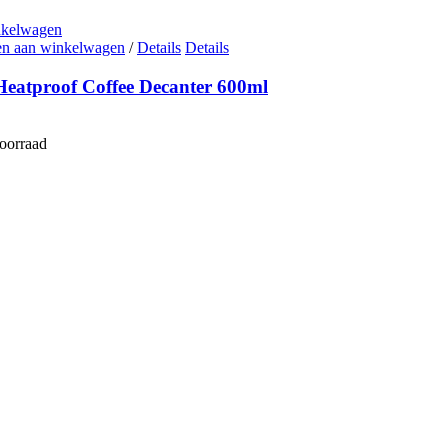
nkelwagen
n aan winkelwagen
/
Details
Details
Heatproof Coffee Decanter 600ml
voorraad