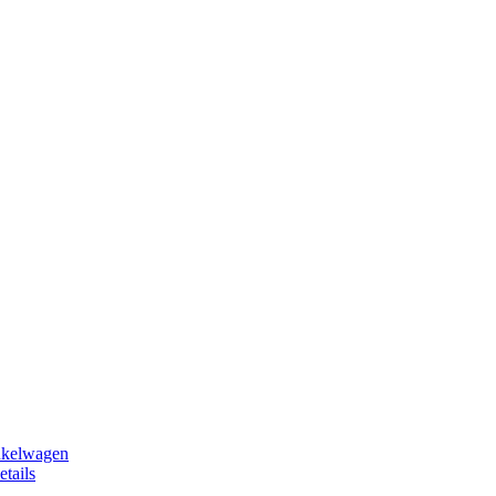
nkelwagen
etails