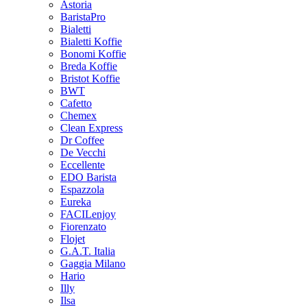
Astoria
BaristaPro
Bialetti
Bialetti Koffie
Bonomi Koffie
Breda Koffie
Bristot Koffie
BWT
Cafetto
Chemex
Clean Express
Dr Coffee
De Vecchi
Eccellente
EDO Barista
Espazzola
Eureka
FACILenjoy
Fiorenzato
Flojet
G.A.T. Italia
Gaggia Milano
Hario
Illy
Ilsa