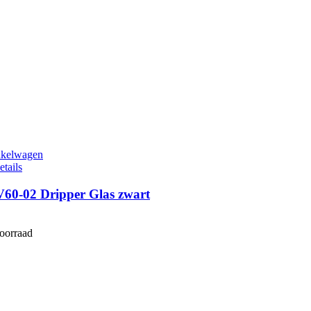
nkelwagen
etails
V60-02 Dripper Glas zwart
voorraad