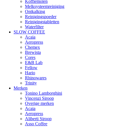
Koffiemolen
Melksysteemreiniging
Ontkalking
Reinigingspoeder
Reinigingstabletten
Waterfilter
SLOW COFFEE
Acaia
Aeropress
Chemex
Brewista
Cores
E&B Lab
Fellow
Hario
Rhinowares
Trinity
Merken
Tonino Lamborghini
Vincenzi Siroop
Overige merken
Acaia
Aeropress
Aliberti Siroop
Asso Coffee