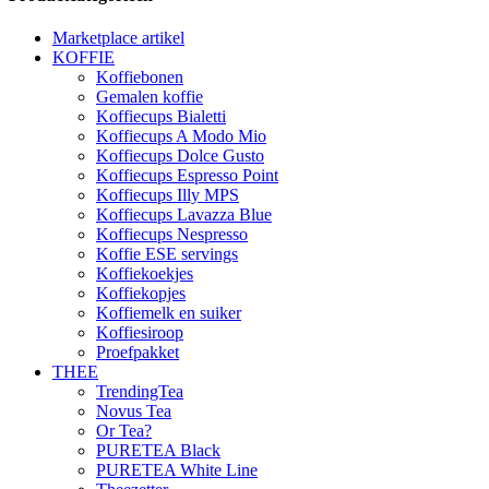
Marketplace artikel
KOFFIE
Koffiebonen
Gemalen koffie
Koffiecups Bialetti
Koffiecups A Modo Mio
Koffiecups Dolce Gusto
Koffiecups Espresso Point
Koffiecups Illy MPS
Koffiecups Lavazza Blue
Koffiecups Nespresso
Koffie ESE servings
Koffiekoekjes
Koffiekopjes
Koffiemelk en suiker
Koffiesiroop
Proefpakket
THEE
TrendingTea
Novus Tea
Or Tea?
PURETEA Black
PURETEA White Line