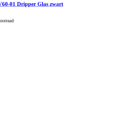
V60-01 Dripper Glas zwart
voorraad