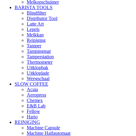
Melkopschuimer
BARISTA TOOLS
Blindfilter
Distributor Tool
Latte Art
Lepels
Melkkan
Reiniging
Tamper
Tampingmat
Tamperstation
Thermometer
Uitklopbak
Uitkloplade
Weegschaal
SLOW COFFEE
Acaia
Aeropress
Chemex
E&B Lab
Fellow
Hario
REINIGING
Machine Capsule
Machine Halfautomaat