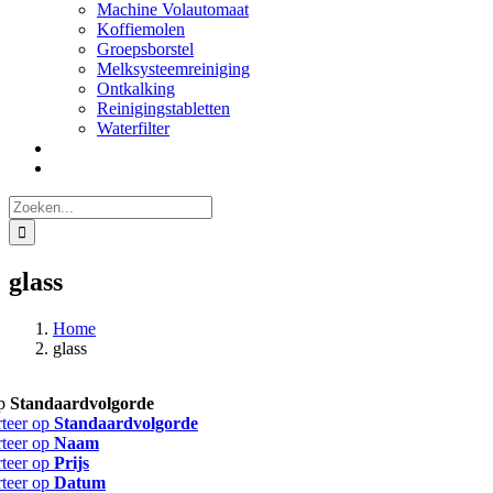
Machine Volautomaat
Koffiemolen
Groepsborstel
Melksysteemreiniging
Ontkalking
Reinigingstabletten
Waterfilter
Zoeken
naar:
glass
Home
glass
op
Standaardvolgorde
rteer op
Standaardvolgorde
rteer op
Naam
rteer op
Prijs
rteer op
Datum