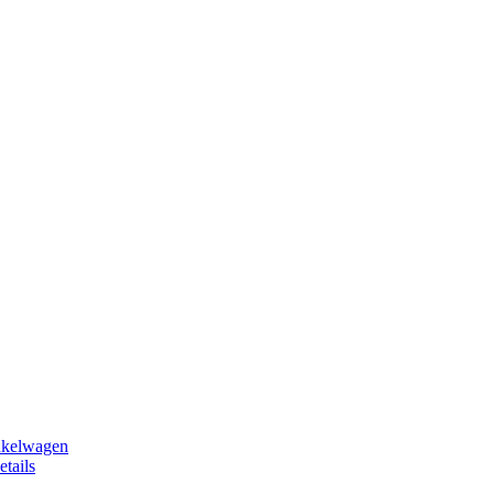
nkelwagen
etails