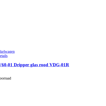
nkelwagen
etails
V60-01 Dripper glas rood VDG-01R
voorraad