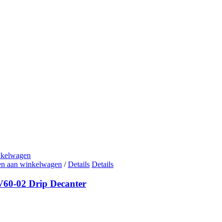
nkelwagen
n aan winkelwagen
/
Details
Details
V60-02 Drip Decanter