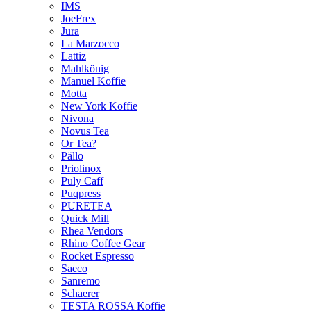
IMS
JoeFrex
Jura
La Marzocco
Lattiz
Mahlkönig
Manuel Koffie
Motta
New York Koffie
Nivona
Novus Tea
Or Tea?
Pällo
Priolinox
Puly Caff
Puqpress
PURETEA
Quick Mill
Rhea Vendors
Rhino Coffee Gear
Rocket Espresso
Saeco
Sanremo
Schaerer
TESTA ROSSA Koffie