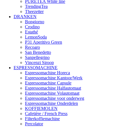
PURETEA White line
TrendingTea
Theezetter
DRANKEN
Bongiorno
Crodino
Estathé
LemonSoda
P31 Aperitivo Green
Recoaro
San Benedetto
Sanpellegrino
Vincenzi Siroop
ESPRESSOMACHINE
Espressomachine Horeca
Espressomachine Kantoor/Werk
Espressomachine Capsule
Espressomachine Halfautomaat
Espressomachine Volautomaat
Espressomachine voor onderweg
Espressomachine Onderdelen
KOFFIEMOLEN
Cafetière / French Press
Filterkoffiemachine
Percolator