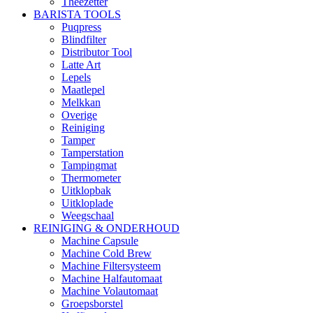
Theezetter
BARISTA TOOLS
Puqpress
Blindfilter
Distributor Tool
Latte Art
Lepels
Maatlepel
Melkkan
Overige
Reiniging
Tamper
Tamperstation
Tampingmat
Thermometer
Uitklopbak
Uitkloplade
Weegschaal
REINIGING & ONDERHOUD
Machine Capsule
Machine Cold Brew
Machine Filtersysteem
Machine Halfautomaat
Machine Volautomaat
Groepsborstel