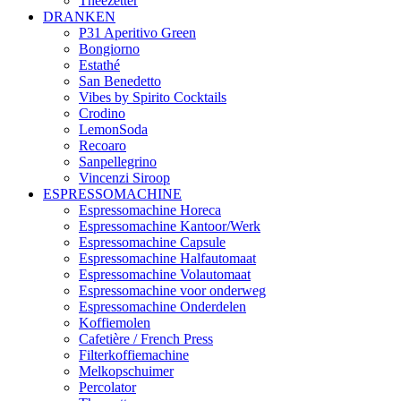
Theezetter
DRANKEN
P31 Aperitivo Green
Bongiorno
Estathé
San Benedetto
Vibes by Spirito Cocktails
Crodino
LemonSoda
Recoaro
Sanpellegrino
Vincenzi Siroop
ESPRESSOMACHINE
Espressomachine Horeca
Espressomachine Kantoor/Werk
Espressomachine Capsule
Espressomachine Halfautomaat
Espressomachine Volautomaat
Espressomachine voor onderweg
Espressomachine Onderdelen
Koffiemolen
Cafetière / French Press
Filterkoffiemachine
Melkopschuimer
Percolator