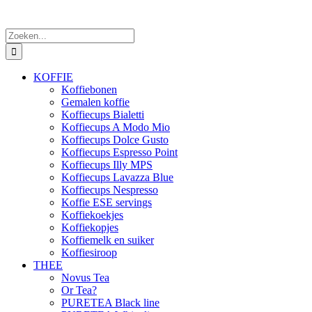
Zoeken
naar:
KOFFIE
Koffiebonen
Gemalen koffie
Koffiecups Bialetti
Koffiecups A Modo Mio
Koffiecups Dolce Gusto
Koffiecups Espresso Point
Koffiecups Illy MPS
Koffiecups Lavazza Blue
Koffiecups Nespresso
Koffie ESE servings
Koffiekoekjes
Koffiekopjes
Koffiemelk en suiker
Koffiesiroop
THEE
Novus Tea
Or Tea?
PURETEA Black line