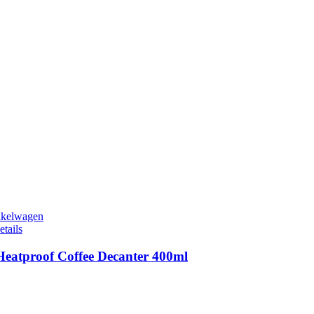
nkelwagen
etails
Heatproof Coffee Decanter 400ml