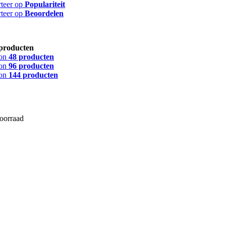
rteer op
Populariteit
rteer op
Beoordelen
producten
on
48 producten
on
96 producten
on
144 producten
voorraad