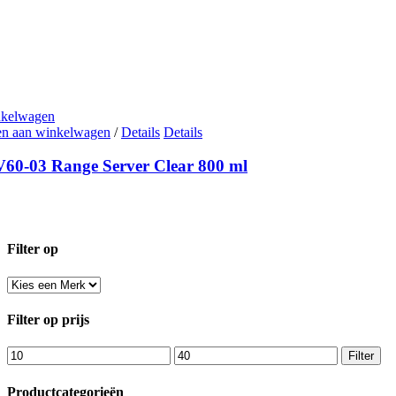
nkelwagen
n aan winkelwagen
/
Details
Details
V60-03 Range Server Clear 800 ml
Filter op
Filter op prijs
Min.
Max.
Filter
prijs
prijs
Productcategorieën