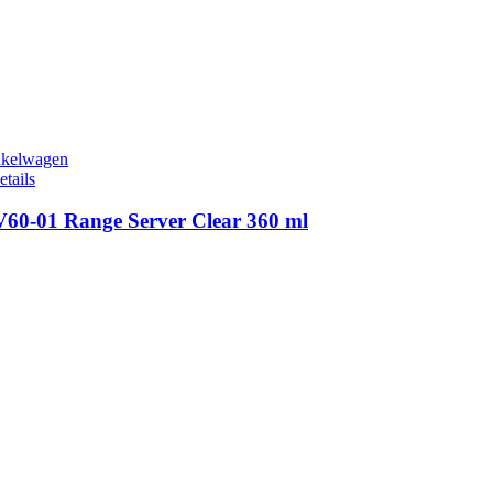
nkelwagen
etails
V60-01 Range Server Clear 360 ml