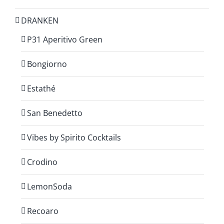
DRANKEN
P31 Aperitivo Green
Bongiorno
Estathé
San Benedetto
Vibes by Spirito Cocktails
Crodino
LemonSoda
Recoaro