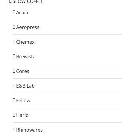
SLOW COFFEE
Acaia
Aeropress
Chemex
Brewista
Cores
E&B Lab
Fellow
Hario
Rhinowares