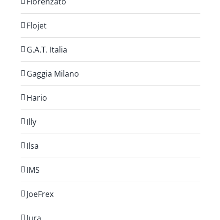
Fiorenzato
Flojet
G.A.T. Italia
Gaggia Milano
Hario
Illy
Ilsa
IMS
JoeFrex
Jura