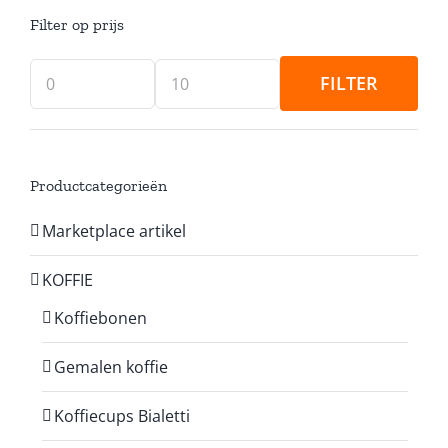
Filter op prijs
FILTER
Min.
Max.
prijs
prijs
Productcategorieën
Marketplace artikel
KOFFIE
Koffiebonen
Gemalen koffie
Koffiecups Bialetti