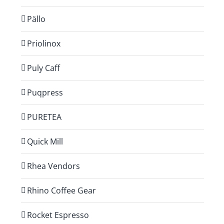
Pällo
Priolinox
Puly Caff
Puqpress
PURETEA
Quick Mill
Rhea Vendors
Rhino Coffee Gear
Rocket Espresso