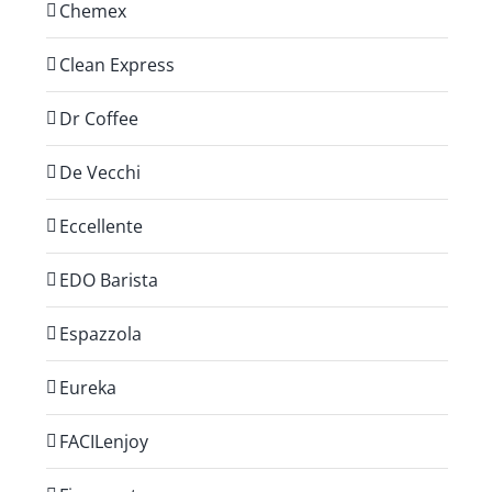
Chemex
Clean Express
Dr Coffee
De Vecchi
Eccellente
EDO Barista
Espazzola
Eureka
FACILenjoy