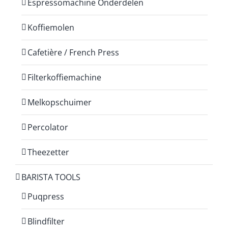
Espressomachine Onderdelen
Koffiemolen
Cafetière / French Press
Filterkoffiemachine
Melkopschuimer
Percolator
Theezetter
BARISTA TOOLS
Puqpress
Blindfilter