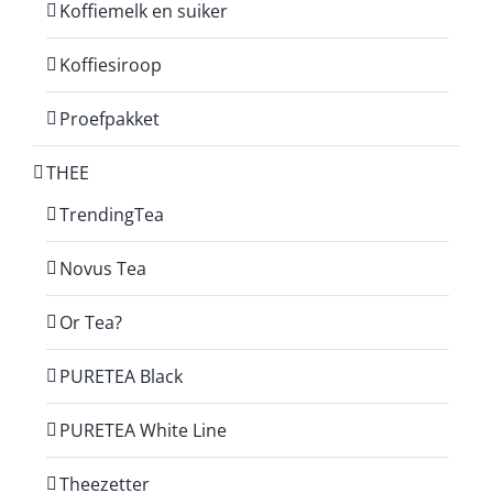
Koffiemelk en suiker
Koffiesiroop
Proefpakket
THEE
TrendingTea
Novus Tea
Or Tea?
PURETEA Black
PURETEA White Line
Theezetter