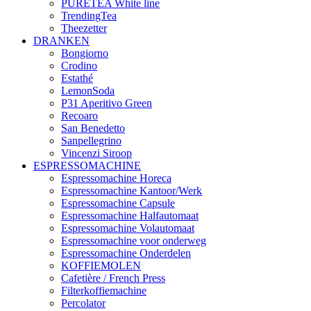
PURETEA White line
TrendingTea
Theezetter
DRANKEN
Bongiorno
Crodino
Estathé
LemonSoda
P31 Aperitivo Green
Recoaro
San Benedetto
Sanpellegrino
Vincenzi Siroop
ESPRESSOMACHINE
Espressomachine Horeca
Espressomachine Kantoor/Werk
Espressomachine Capsule
Espressomachine Halfautomaat
Espressomachine Volautomaat
Espressomachine voor onderweg
Espressomachine Onderdelen
KOFFIEMOLEN
Cafetière / French Press
Filterkoffiemachine
Percolator