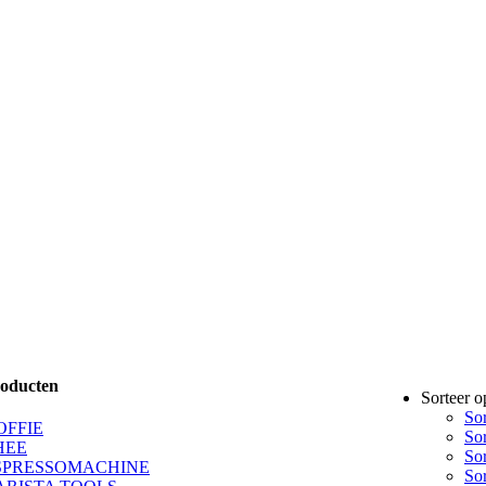
oducten
Sorteer 
So
OFFIE
So
HEE
So
SPRESSOMACHINE
So