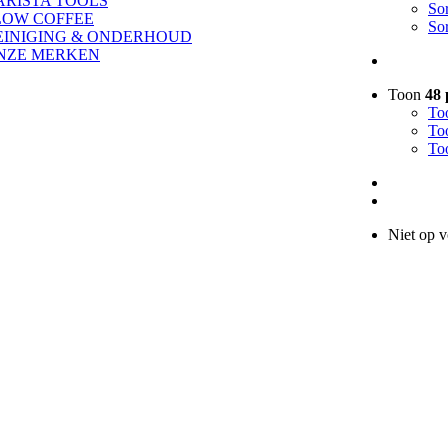
ARISTA TOOLS
So
LOW COFFEE
So
EINIGING & ONDERHOUD
NZE MERKEN
Toon
48 
To
To
To
Niet op 