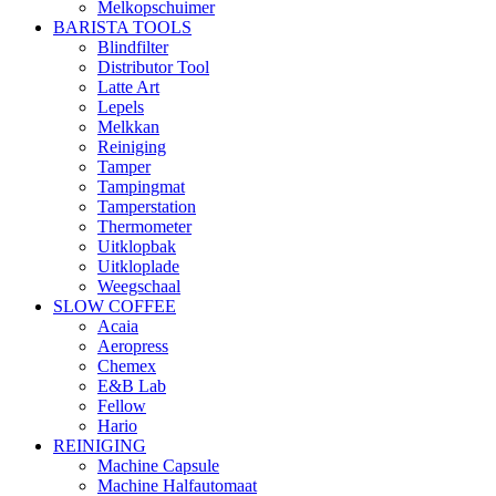
Melkopschuimer
BARISTA TOOLS
Blindfilter
Distributor Tool
Latte Art
Lepels
Melkkan
Reiniging
Tamper
Tampingmat
Tamperstation
Thermometer
Uitklopbak
Uitkloplade
Weegschaal
SLOW COFFEE
Acaia
Aeropress
Chemex
E&B Lab
Fellow
Hario
REINIGING
Machine Capsule
Machine Halfautomaat