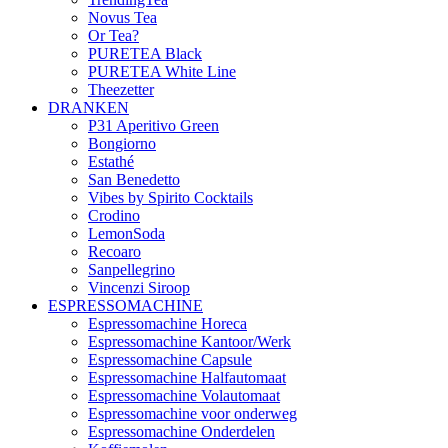
Novus Tea
Or Tea?
PURETEA Black
PURETEA White Line
Theezetter
DRANKEN
P31 Aperitivo Green
Bongiorno
Estathé
San Benedetto
Vibes by Spirito Cocktails
Crodino
LemonSoda
Recoaro
Sanpellegrino
Vincenzi Siroop
ESPRESSOMACHINE
Espressomachine Horeca
Espressomachine Kantoor/Werk
Espressomachine Capsule
Espressomachine Halfautomaat
Espressomachine Volautomaat
Espressomachine voor onderweg
Espressomachine Onderdelen