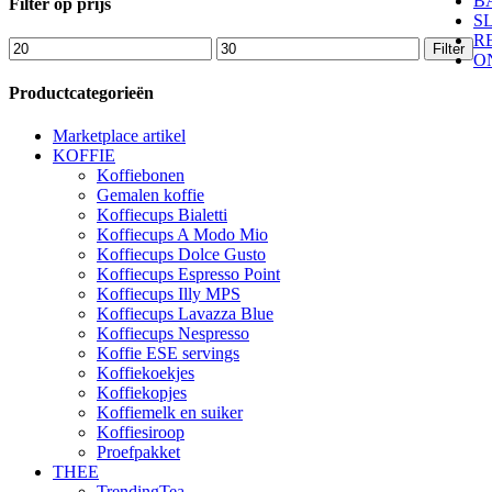
B
Filter op prijs
S
R
Min.
Max.
Filter
O
prijs
prijs
Productcategorieën
Marketplace artikel
KOFFIE
Koffiebonen
Gemalen koffie
Koffiecups Bialetti
Koffiecups A Modo Mio
Koffiecups Dolce Gusto
Koffiecups Espresso Point
Koffiecups Illy MPS
Koffiecups Lavazza Blue
Koffiecups Nespresso
Koffie ESE servings
Koffiekoekjes
Koffiekopjes
Koffiemelk en suiker
Koffiesiroop
Proefpakket
THEE
TrendingTea