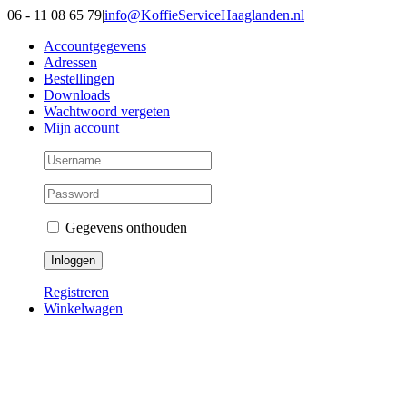
Ga
06 - 11 08 65 79
|
info@KoffieServiceHaaglanden.nl
naar
Accountgegevens
inhoud
Adressen
Bestellingen
Downloads
Wachtwoord vergeten
Mijn account
Gegevens onthouden
Registreren
Winkelwagen