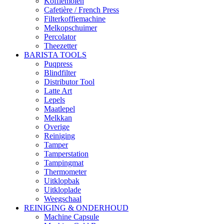
Koffiemolen
Cafetière / French Press
Filterkoffiemachine
Melkopschuimer
Percolator
Theezetter
BARISTA TOOLS
Puqpress
Blindfilter
Distributor Tool
Latte Art
Lepels
Maatlepel
Melkkan
Overige
Reiniging
Tamper
Tamperstation
Tampingmat
Thermometer
Uitklopbak
Uitkloplade
Weegschaal
REINIGING & ONDERHOUD
Machine Capsule