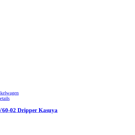
nkelwagen
etails
V60-02 Dripper Kasuya