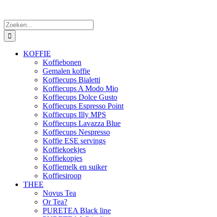
Zoeken
naar:
KOFFIE
Koffiebonen
Gemalen koffie
Koffiecups Bialetti
Koffiecups A Modo Mio
Koffiecups Dolce Gusto
Koffiecups Espresso Point
Koffiecups Illy MPS
Koffiecups Lavazza Blue
Koffiecups Nespresso
Koffie ESE servings
Koffiekoekjes
Koffiekopjes
Koffiemelk en suiker
Koffiesiroop
THEE
Novus Tea
Or Tea?
PURETEA Black line