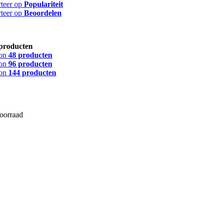
rteer op
Populariteit
rteer op
Beoordelen
producten
on
48 producten
on
96 producten
on
144 producten
voorraad