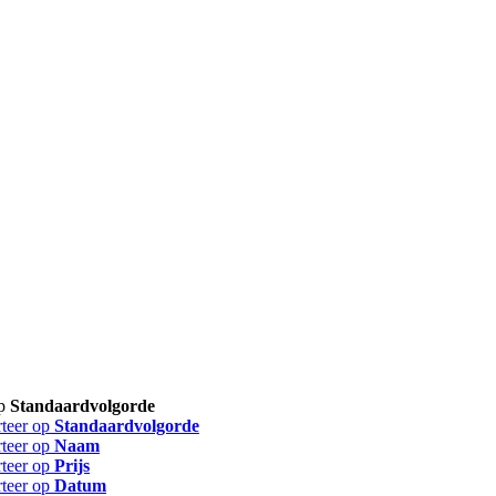
op
Standaardvolgorde
rteer op
Standaardvolgorde
rteer op
Naam
rteer op
Prijs
rteer op
Datum