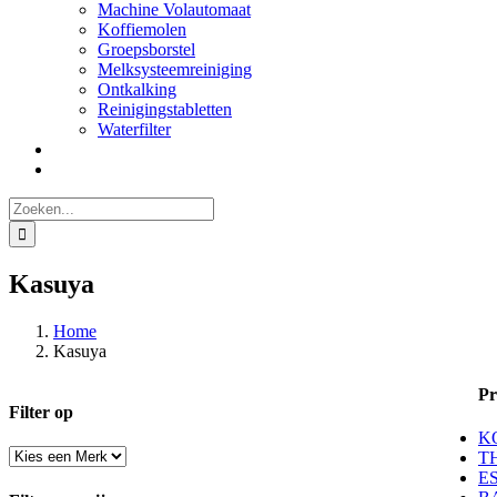
Machine Volautomaat
Koffiemolen
Groepsborstel
Melksysteemreiniging
Ontkalking
Reinigingstabletten
Waterfilter
Zoeken
naar:
Kasuya
Home
Kasuya
Pr
Filter op
K
T
E