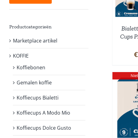
prijs
prijs
Productcategorieën
Bialet
Cups P
Marketplace artikel
€
KOFFIE
Koffiebonen
Nie
Gemalen koffie
Koffiecups Bialetti
DETAILS
Koffiecups A Modo Mio
Koffiecups Dolce Gusto