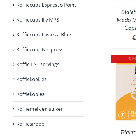
Koffiecups Espresso Point
Biale
Modo M
Koffiecups Illy MPS
Caps
Koffiecups Lavazza Blue
€
Koffiecups Nespresso
Nie
Koffie ESE servings
Koffiekoekjes
DETAILS
Koffiekopjes
Koffiemelk en suiker
Koffiesiroop
Bialet