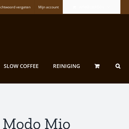
chtwoord vergeten
Mijn account
WINKELWAGEN
SLOW COFFEE
REINIGING
 A Modo Mio