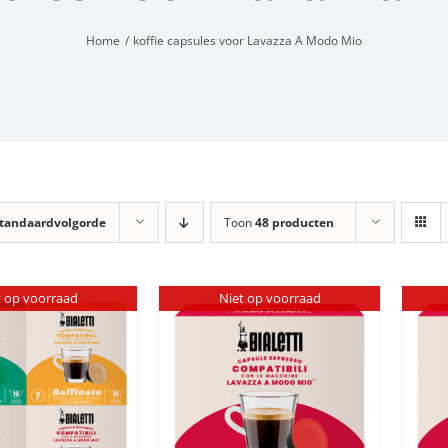
Home
koffie capsules voor Lavazza A Modo Mio
tandaardvolgorde
Toon
48 producten
t op voorraad
Niet op voorraad
DETAILS
DETAILS