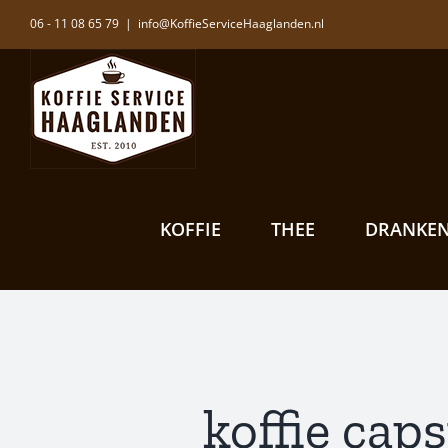
Ga
06 - 11 08 65 79
|
info@KoffieServiceHaaglanden.nl
naar
inhoud
KOFFIE
THEE
DRANKE
koffie cap