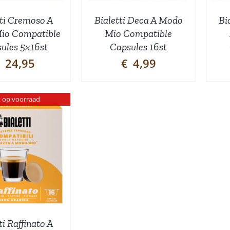
tti Cremoso A
Bialetti Deca A Modo
Bi
io Compatible
Mio Compatible
ules 5x16st
Capsules 16st
24,95
€
4,99
t op voorraad
ti Raffinato A