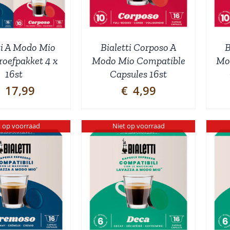
ti A Modo Mio
Bialetti Corposo A
B
roefpakket 4 x
Modo Mio Compatible
Mo
16st
Capsules 16st
17,99
€
4,99
t op voorraad
Niet op voorraad
DETAILS
DETAILS