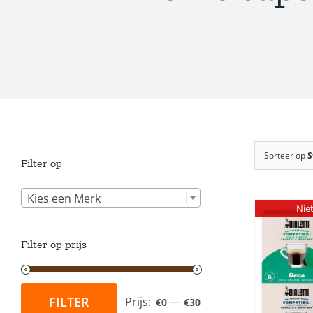
Sorteer op
S
Filter op

Kies een Merk
Nie
Filter op prijs
DETAILS
FILTER
Prijs:
—
€0
€30
Min.
Max.