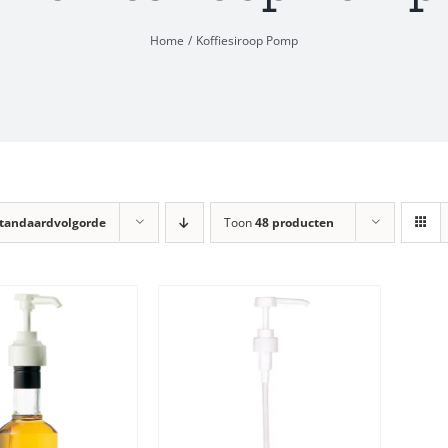
Home
Koffiesiroop Pomp
tandaardvolgorde
Toon
48 producten
TOEVOEGEN AAN
INKELWAGEN
/
DETAILS