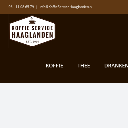
Ga
06 - 11 08 65 79
|
info@KoffieServiceHaaglanden.nl
naar
inhoud
KOFFIE
THEE
DRANKE