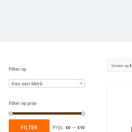
Sorteer op
S
Filter op

Kies een Merk
Filter op prijs
TOEVOEGEN AAN
WINKELWAGEN
/
W
DETAILS
FILTER
Prijs:
—
€0
€10
Min.
Max.