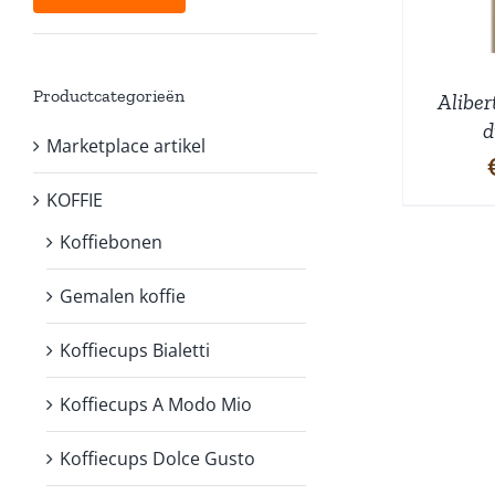
prijs
prijs
Productcategorieën
Aliber
d
Marketplace artikel
KOFFIE
Koffiebonen
Gemalen koffie
Koffiecups Bialetti
Koffiecups A Modo Mio
Koffiecups Dolce Gusto