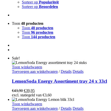
Sorteer op
Populariteit
Sorteer op
Beoordelen
Toon
48 producten
Toon
48 producten
Toon
96 producten
Toon
144 producten
Sale!
Toon winkelwagen
Toevoegen aan winkelwagen
/
Details
Details
LemonSoda Energy Assortiment tray 24 x 33cl
Oorspronkelijke
Huidige
€
43,90
€
39,95
prijs
prijs
excl. statiegeld van
€
3,60
was:
is:
€43,90.
€39,95.
Toon winkelwagen
Toevoegen aan winkelwagen
/
Details
Details