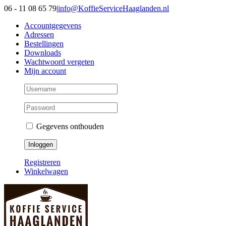
Ga
06 - 11 08 65 79
|
info@KoffieServiceHaaglanden.nl
naar
Accountgegevens
inhoud
Adressen
Bestellingen
Downloads
Wachtwoord vergeten
Mijn account
Gegevens onthouden
Registreren
Winkelwagen