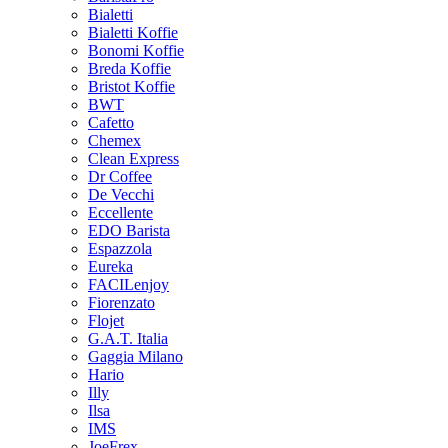
Bialetti
Bialetti Koffie
Bonomi Koffie
Breda Koffie
Bristot Koffie
BWT
Cafetto
Chemex
Clean Express
Dr Coffee
De Vecchi
Eccellente
EDO Barista
Espazzola
Eureka
FACILenjoy
Fiorenzato
Flojet
G.A.T. Italia
Gaggia Milano
Hario
Illy
Ilsa
IMS
JoeFrex