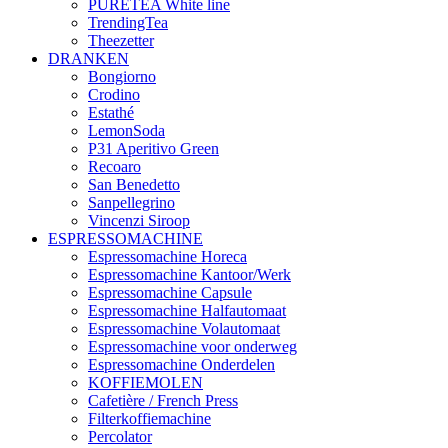
PURETEA White line
TrendingTea
Theezetter
DRANKEN
Bongiorno
Crodino
Estathé
LemonSoda
P31 Aperitivo Green
Recoaro
San Benedetto
Sanpellegrino
Vincenzi Siroop
ESPRESSOMACHINE
Espressomachine Horeca
Espressomachine Kantoor/Werk
Espressomachine Capsule
Espressomachine Halfautomaat
Espressomachine Volautomaat
Espressomachine voor onderweg
Espressomachine Onderdelen
KOFFIEMOLEN
Cafetière / French Press
Filterkoffiemachine
Percolator