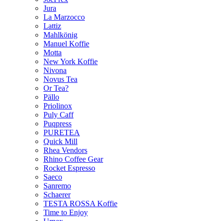
Jura
La Marzocco
Lattiz
Mahlkönig
Manuel Koffie
Motta
New York Koffie
Nivona
Novus Tea
Or Tea?
Pällo
Priolinox
Puly Caff
Puqpress
PURETEA
Quick Mill
Rhea Vendors
Rhino Coffee Gear
Rocket Espresso
Saeco
Sanremo
Schaerer
TESTA ROSSA Koffie
Time to Enjoy