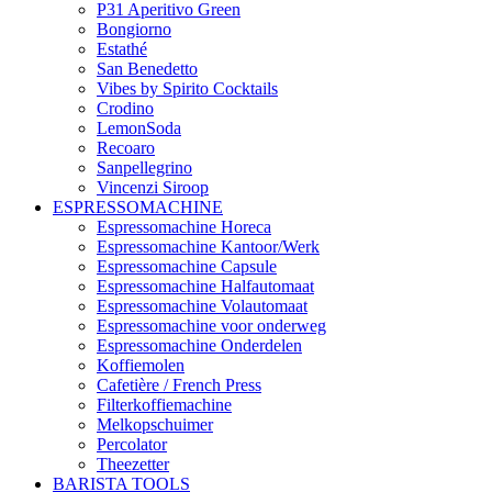
P31 Aperitivo Green
Bongiorno
Estathé
San Benedetto
Vibes by Spirito Cocktails
Crodino
LemonSoda
Recoaro
Sanpellegrino
Vincenzi Siroop
ESPRESSOMACHINE
Espressomachine Horeca
Espressomachine Kantoor/Werk
Espressomachine Capsule
Espressomachine Halfautomaat
Espressomachine Volautomaat
Espressomachine voor onderweg
Espressomachine Onderdelen
Koffiemolen
Cafetière / French Press
Filterkoffiemachine
Melkopschuimer
Percolator
Theezetter
BARISTA TOOLS