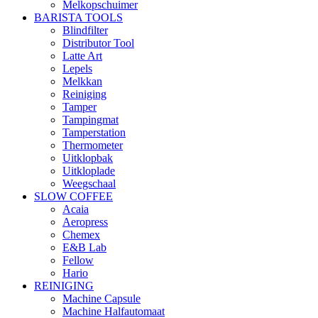
Melkopschuimer
BARISTA TOOLS
Blindfilter
Distributor Tool
Latte Art
Lepels
Melkkan
Reiniging
Tamper
Tampingmat
Tamperstation
Thermometer
Uitklopbak
Uitkloplade
Weegschaal
SLOW COFFEE
Acaia
Aeropress
Chemex
E&B Lab
Fellow
Hario
REINIGING
Machine Capsule
Machine Halfautomaat