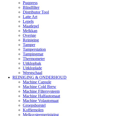
Puqpress
Blindfilter
Distributor Tool
Latte Art
Lepels
Maatlepel
Melkkan
Overige
Reiniging
Tamper
Tamperstation
Tampingmat
Thermometer
Uitklopbak
Uitkloplade
Weegschaal
REINIGING & ONDERHOUD
Machine Capsule
Machine Cold Brew
Machine Filtersysteem
Machine Halfautomaat
Machine Volautomaat
Groepsborstel
Koffiemolen
Melksysteemreiniging