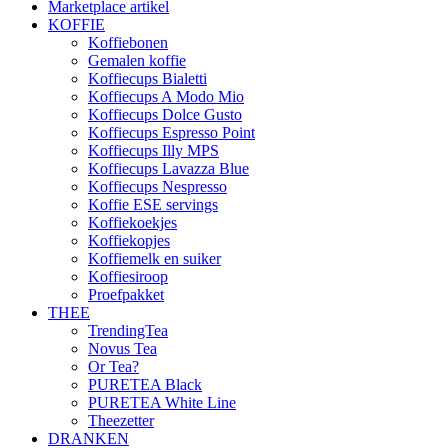
Marketplace artikel
KOFFIE
Koffiebonen
Gemalen koffie
Koffiecups Bialetti
Koffiecups A Modo Mio
Koffiecups Dolce Gusto
Koffiecups Espresso Point
Koffiecups Illy MPS
Koffiecups Lavazza Blue
Koffiecups Nespresso
Koffie ESE servings
Koffiekoekjes
Koffiekopjes
Koffiemelk en suiker
Koffiesiroop
Proefpakket
THEE
TrendingTea
Novus Tea
Or Tea?
PURETEA Black
PURETEA White Line
Theezetter
DRANKEN