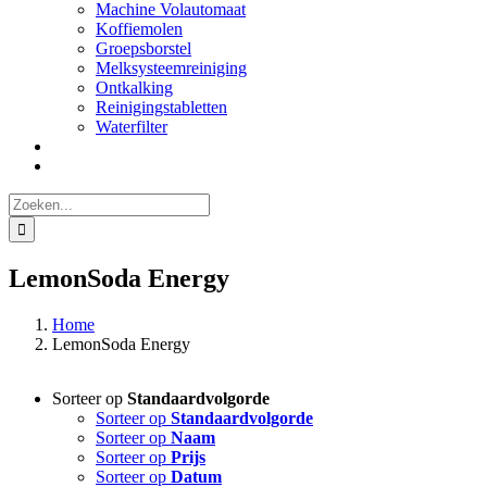
Machine Volautomaat
Koffiemolen
Groepsborstel
Melksysteemreiniging
Ontkalking
Reinigingstabletten
Waterfilter
Zoeken
naar:
LemonSoda Energy
Home
LemonSoda Energy
Sorteer op
Standaardvolgorde
Sorteer op
Standaardvolgorde
Sorteer op
Naam
Sorteer op
Prijs
Sorteer op
Datum