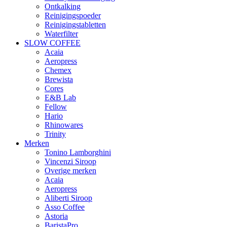
Ontkalking
Reinigingspoeder
Reinigingstabletten
Waterfilter
SLOW COFFEE
Acaia
Aeropress
Chemex
Brewista
Cores
E&B Lab
Fellow
Hario
Rhinowares
Trinity
Merken
Tonino Lamborghini
Vincenzi Siroop
Overige merken
Acaia
Aeropress
Aliberti Siroop
Asso Coffee
Astoria
BaristaPro