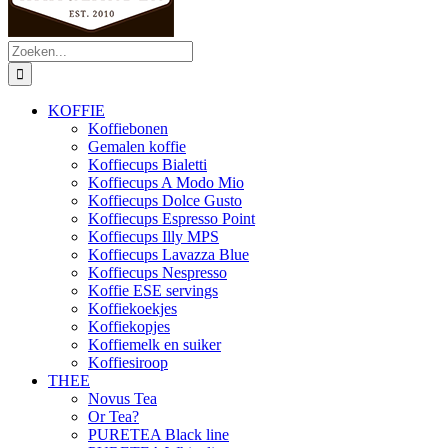
Zoeken
naar:
KOFFIE
Koffiebonen
Gemalen koffie
Koffiecups Bialetti
Koffiecups A Modo Mio
Koffiecups Dolce Gusto
Koffiecups Espresso Point
Koffiecups Illy MPS
Koffiecups Lavazza Blue
Koffiecups Nespresso
Koffie ESE servings
Koffiekoekjes
Koffiekopjes
Koffiemelk en suiker
Koffiesiroop
THEE
Novus Tea
Or Tea?
PURETEA Black line