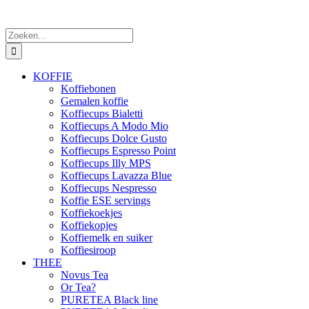
Zoeken
naar:
KOFFIE
Koffiebonen
Gemalen koffie
Koffiecups Bialetti
Koffiecups A Modo Mio
Koffiecups Dolce Gusto
Koffiecups Espresso Point
Koffiecups Illy MPS
Koffiecups Lavazza Blue
Koffiecups Nespresso
Koffie ESE servings
Koffiekoekjes
Koffiekopjes
Koffiemelk en suiker
Koffiesiroop
THEE
Novus Tea
Or Tea?
PURETEA Black line