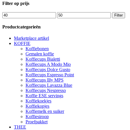
Filter op prijs
Min.
Max.
Filter
prijs
prijs
Productcategorieën
Marketplace artikel
KOFFIE
Koffiebonen
Gemalen koffie
Koffiecups Bialetti
Koffiecups A Modo Mio
Koffiecups Dolce Gusto
Koffiecups Espresso Point
Koffiecups Illy MPS
Koffiecups Lavazza Blue
Koffiecups Nespresso
Koffie ESE servings
Koffiekoekjes
Koffiekopjes
Koffiemelk en suiker
Koffiesiroop
Proefpakket
THEE