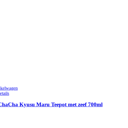
nkelwagen
etails
ChaCha Kyusu Maru Teepot met zeef 700ml