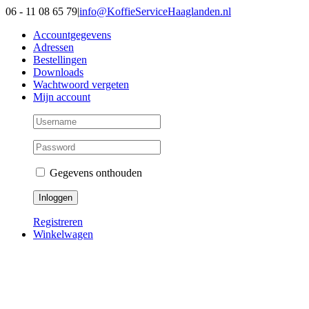
Ga
06 - 11 08 65 79
|
info@KoffieServiceHaaglanden.nl
naar
Accountgegevens
inhoud
Adressen
Bestellingen
Downloads
Wachtwoord vergeten
Mijn account
Gegevens onthouden
Registreren
Winkelwagen