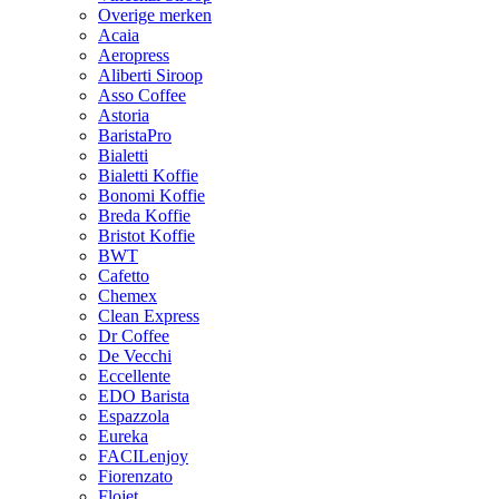
Overige merken
Acaia
Aeropress
Aliberti Siroop
Asso Coffee
Astoria
BaristaPro
Bialetti
Bialetti Koffie
Bonomi Koffie
Breda Koffie
Bristot Koffie
BWT
Cafetto
Chemex
Clean Express
Dr Coffee
De Vecchi
Eccellente
EDO Barista
Espazzola
Eureka
FACILenjoy
Fiorenzato
Flojet