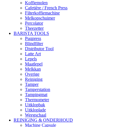
Koffiemolen
Cafetière / French Press
Filterkoffiemachine
Melkopschuimer
Percolator
Theezetter
BARISTA TOOLS
Puqpress
Blindfilter
Distributor Tool
Latte Art
Lepels
Maatlepel
Melkkan
Overige
Reiniging
Tamper
Tamperstation
Tampingmat
Thermometer
Uitklopbak
Uitkloplade
Weegschaal
REINIGING & ONDERHOUD
Machine Capsule