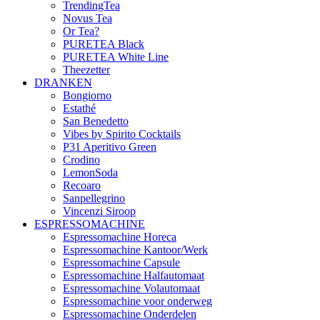
TrendingTea
Novus Tea
Or Tea?
PURETEA Black
PURETEA White Line
Theezetter
DRANKEN
Bongiorno
Estathé
San Benedetto
Vibes by Spirito Cocktails
P31 Aperitivo Green
Crodino
LemonSoda
Recoaro
Sanpellegrino
Vincenzi Siroop
ESPRESSOMACHINE
Espressomachine Horeca
Espressomachine Kantoor/Werk
Espressomachine Capsule
Espressomachine Halfautomaat
Espressomachine Volautomaat
Espressomachine voor onderweg
Espressomachine Onderdelen