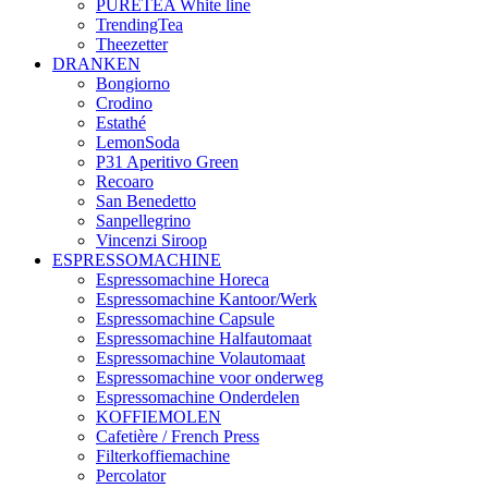
PURETEA White line
TrendingTea
Theezetter
DRANKEN
Bongiorno
Crodino
Estathé
LemonSoda
P31 Aperitivo Green
Recoaro
San Benedetto
Sanpellegrino
Vincenzi Siroop
ESPRESSOMACHINE
Espressomachine Horeca
Espressomachine Kantoor/Werk
Espressomachine Capsule
Espressomachine Halfautomaat
Espressomachine Volautomaat
Espressomachine voor onderweg
Espressomachine Onderdelen
KOFFIEMOLEN
Cafetière / French Press
Filterkoffiemachine
Percolator