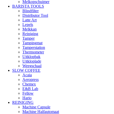
Melkopschuimer
BARISTA TOOLS
Blindfilter
Distributor Tool
Latte Art
Lepels
Melkkan
Reiniging
Tamper
Tampingmat
Tamperstation
Thermometer
Uitklopbak
Uitkloplade
Weegschaal
SLOW COFFEE
Acaia
Aeropress
Chemex
E&B Lab
Fellow
Hario
REINIGING
Machine Capsule
Machine Halfautomaat