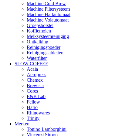
Machine Cold Brew
Machine Filtersysteem
Machine Halfautomaat
Machine Volautomaat
Groepsborstel
Koffiemolen
Melksysteemreiniging
Ontkalking
Reinigingspoeder
Reinigingstabletten
Waterfilter
SLOW COFFEE
Acaia
Aeropress
Chemex
Brewista
Cores
E&B Lab
Fellow
Hario
Rhinowares
Trinity
Merken
Tonino Lamborghini
Vincenzi Siroop