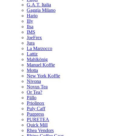
G.A.T. Italia
Gaggia Milano
Hario
Illy
Ilsa
IMS
JoeFrex
Jura
La Marzocco
Lattiz
Mahlkönig
Manuel Koffie
Motta
New York Koffie
Nivona
Novus Tea
Or Tea?
Pällo
Priolinox
Puly Caff
Puqpress
PURETEA
Quick Mill
Rhea Vendors
Rhino Coffee Gear