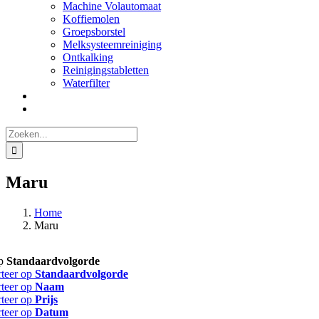
Machine Volautomaat
Koffiemolen
Groepsborstel
Melksysteemreiniging
Ontkalking
Reinigingstabletten
Waterfilter
Zoeken
naar:
Maru
Home
Maru
op
Standaardvolgorde
rteer op
Standaardvolgorde
rteer op
Naam
rteer op
Prijs
rteer op
Datum