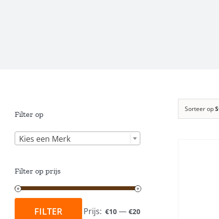
Sorteer op
S
Filter op

Kies een Merk
Filter op prijs
TOEVOEGEN AAN
WINKELWAGEN
/
DETAILS
FILTER
Prijs:
—
€10
€20
Min.
Max.