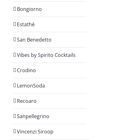
Bongiorno
Estathé
San Benedetto
Vibes by Spirito Cocktails
Crodino
LemonSoda
Recoaro
Sanpellegrino
Vincenzi Siroop