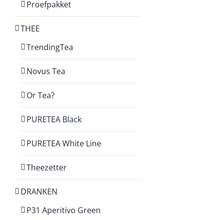
Proefpakket
THEE
TrendingTea
Novus Tea
Or Tea?
PURETEA Black
PURETEA White Line
Theezetter
DRANKEN
P31 Aperitivo Green