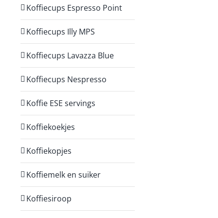
Koffiecups Espresso Point
Koffiecups Illy MPS
Koffiecups Lavazza Blue
Koffiecups Nespresso
Koffie ESE servings
Koffiekoekjes
Koffiekopjes
Koffiemelk en suiker
Koffiesiroop