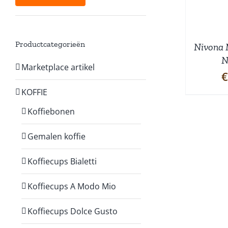
prijs
prijs
Productcategorieën
Nivona 
N
Marketplace artikel
€
KOFFIE
Koffiebonen
Gemalen koffie
Koffiecups Bialetti
Koffiecups A Modo Mio
Koffiecups Dolce Gusto