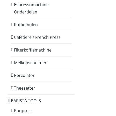
Espressomachine
Onderdelen
Koffiemolen
Cafetière / French Press
Filterkoffiemachine
Melkopschuimer
Percolator
Theezetter
BARISTA TOOLS
Puqpress