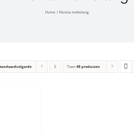
Home
Nivona melkslang
tandaardvolgorde
Toon
48 producten