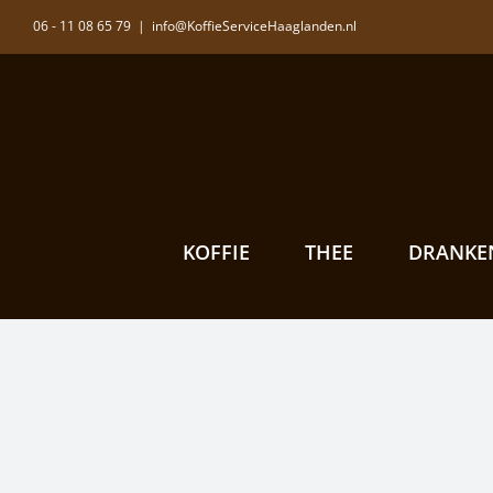
Ga
06 - 11 08 65 79
|
info@KoffieServiceHaaglanden.nl
naar
inhoud
KOFFIE
THEE
DRANKE