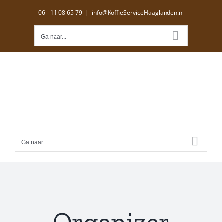
Ga
06 - 11 08 65 79
|
info@KoffieServiceHaaglanden.nl
naar
inhoud
Ga naar...
Ga naar...
Organizer