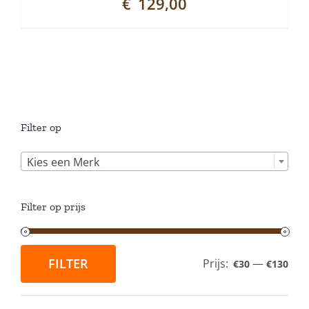
€
129,00
Filter op

Kies een Merk
Filter op prijs
FILTER
Prijs:
—
€30
€130
Min.
Max.
prijs
prijs