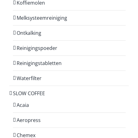
Koffiemolen
Melksysteemreiniging
Ontkalking
Reinigingspoeder
Reinigingstabletten
Waterfilter
SLOW COFFEE
Acaia
Aeropress
Chemex