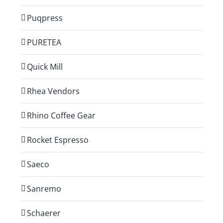
Puqpress
PURETEA
Quick Mill
Rhea Vendors
Rhino Coffee Gear
Rocket Espresso
Saeco
Sanremo
Schaerer