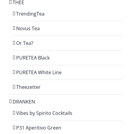
THEE
TrendingTea
Novus Tea
Or Tea?
PURETEA Black
PURETEA White Line
Theezetter
DRANKEN
Vibes by Spirito Cocktails
P31 Aperitivo Green