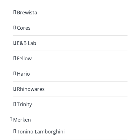
Brewista
Cores
E&B Lab
Fellow
Hario
Rhinowares
Trinity
Merken
Tonino Lamborghini