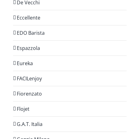
De Vecchi
Eccellente
EDO Barista
Espazzola
Eureka
FACILenjoy
Fiorenzato
Flojet
G.A.T. Italia