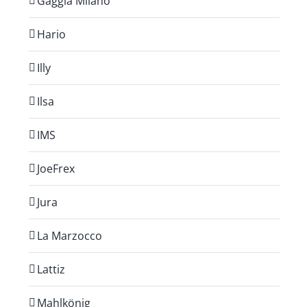
Gaggia Milano
Hario
Illy
Ilsa
IMS
JoeFrex
Jura
La Marzocco
Lattiz
Mahlkönig