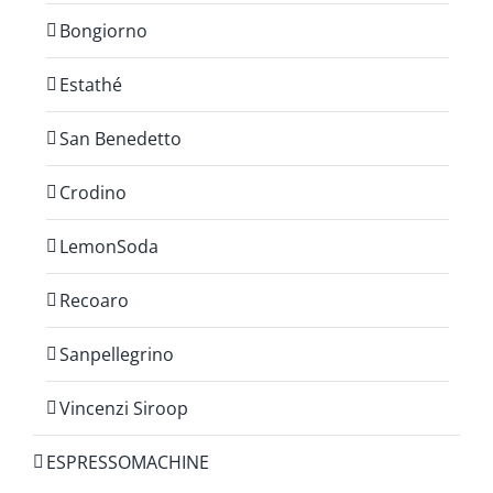
Bongiorno
Estathé
San Benedetto
Crodino
LemonSoda
Recoaro
Sanpellegrino
Vincenzi Siroop
ESPRESSOMACHINE