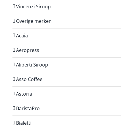
Vincenzi Siroop
Overige merken
Acaia
Aeropress
Aliberti Siroop
Asso Coffee
Astoria
BaristaPro
Bialetti