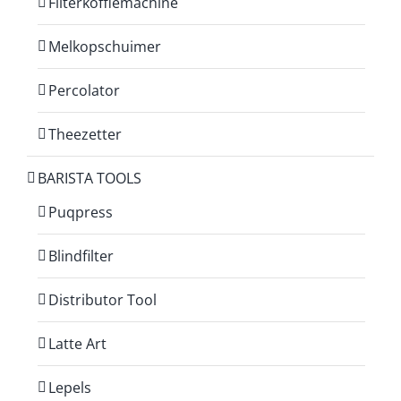
Filterkoffiemachine
Melkopschuimer
Percolator
Theezetter
BARISTA TOOLS
Puqpress
Blindfilter
Distributor Tool
Latte Art
Lepels