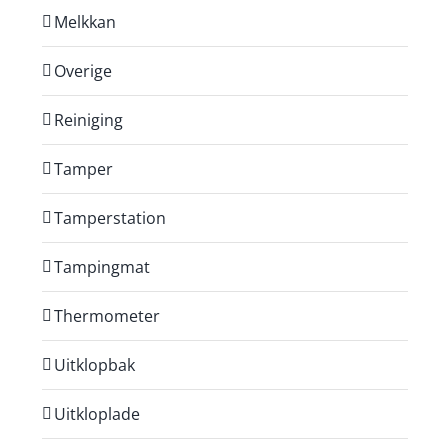
Melkkan
Overige
Reiniging
Tamper
Tamperstation
Tampingmat
Thermometer
Uitklopbak
Uitkloplade