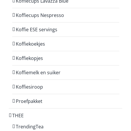
Koffiecups Lavazza Blue
Koffiecups Nespresso
Koffie ESE servings
Koffiekoekjes
Koffiekopjes
Koffiemelk en suiker
Koffiesiroop
Proefpakket
THEE
TrendingTea