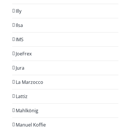
Illy
Ilsa
IMS
JoeFrex
Jura
La Marzocco
Lattiz
Mahlkönig
Manuel Koffie