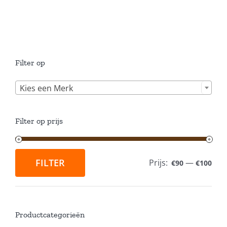
Filter op

Kies een Merk
Filter op prijs
FILTER
Prijs:
—
€90
€100
Min.
Max.
prijs
prijs
Productcategorieën