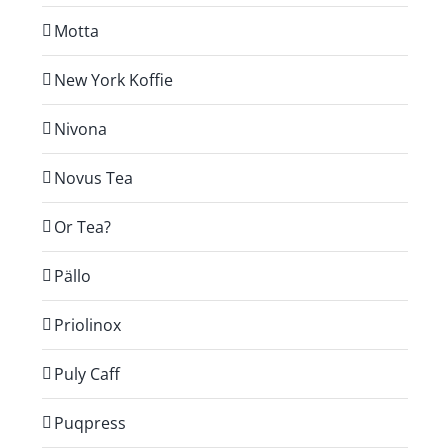
Motta
New York Koffie
Nivona
Novus Tea
Or Tea?
Pällo
Priolinox
Puly Caff
Puqpress