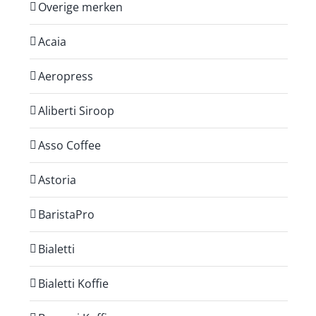
Overige merken
Acaia
Aeropress
Aliberti Siroop
Asso Coffee
Astoria
BaristaPro
Bialetti
Bialetti Koffie