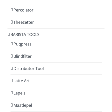
Percolator
Theezetter
BARISTA TOOLS
Puqpress
Blindfilter
Distributor Tool
Latte Art
Lepels
Maatlepel