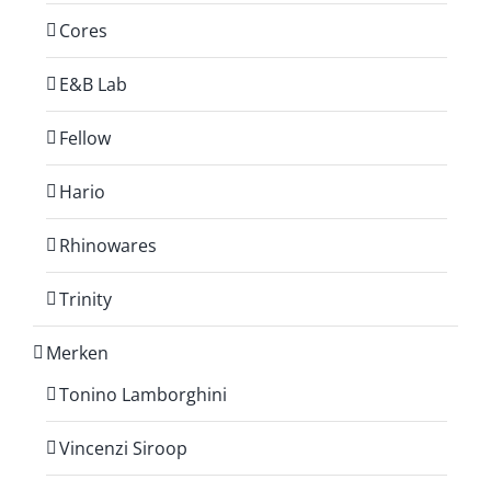
Cores
E&B Lab
Fellow
Hario
Rhinowares
Trinity
Merken
Tonino Lamborghini
Vincenzi Siroop