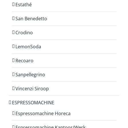
Estathé
San Benedetto
Crodino
LemonSoda
Recoaro
Sanpellegrino
Vincenzi Siroop
ESPRESSOMACHINE
Espressomachine Horeca
Espressomachine Kantoor/Werk