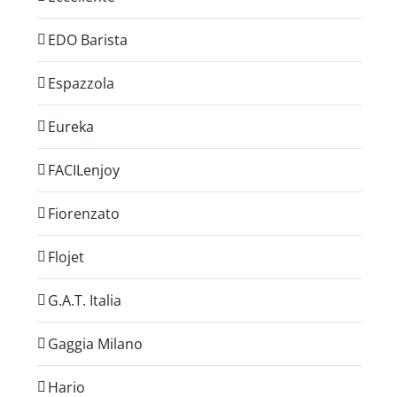
EDO Barista
Espazzola
Eureka
FACILenjoy
Fiorenzato
Flojet
G.A.T. Italia
Gaggia Milano
Hario