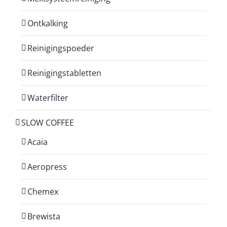
Ontkalking
Reinigingspoeder
Reinigingstabletten
Waterfilter
SLOW COFFEE
Acaia
Aeropress
Chemex
Brewista