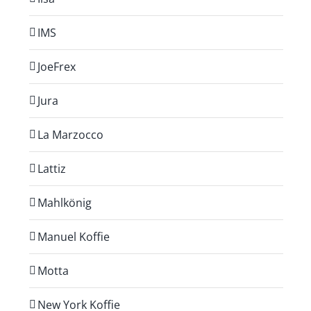
IMS
JoeFrex
Jura
La Marzocco
Lattiz
Mahlkönig
Manuel Koffie
Motta
New York Koffie