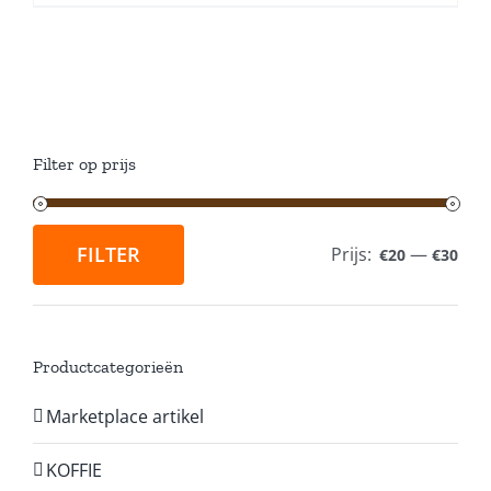
Filter op prijs
FILTER
Prijs:
—
€20
€30
Min.
Max.
prijs
prijs
Productcategorieën
Marketplace artikel
KOFFIE