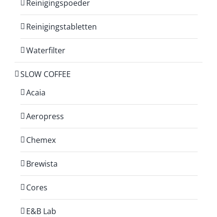
Reinigingspoeder
Reinigingstabletten
Waterfilter
SLOW COFFEE
Acaia
Aeropress
Chemex
Brewista
Cores
E&B Lab