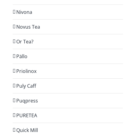
Nivona
Novus Tea
Or Tea?
Pällo
Priolinox
Puly Caff
Puqpress
PURETEA
Quick Mill