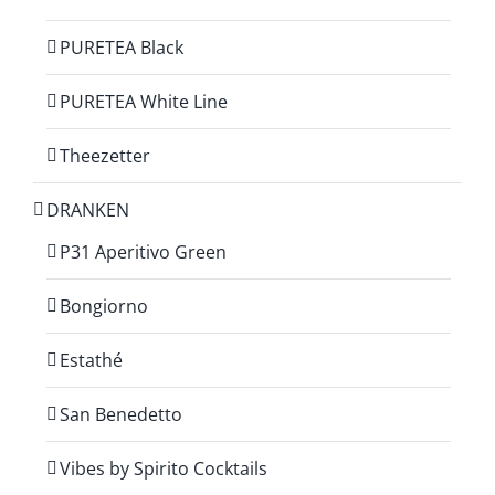
PURETEA Black
PURETEA White Line
Theezetter
DRANKEN
P31 Aperitivo Green
Bongiorno
Estathé
San Benedetto
Vibes by Spirito Cocktails