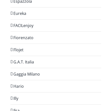
Espazzola
Eureka
FACILenjoy
Fiorenzato
Flojet
G.A.T. Italia
Gaggia Milano
Hario
Illy
Ilsa