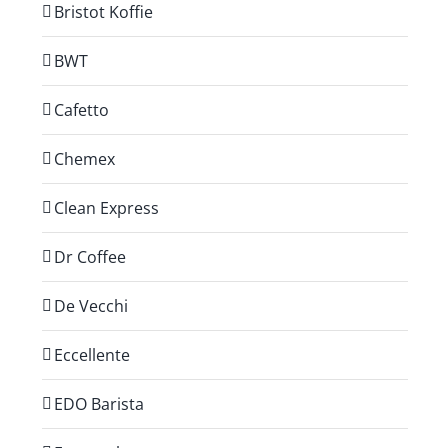
Bristot Koffie
BWT
Cafetto
Chemex
Clean Express
Dr Coffee
De Vecchi
Eccellente
EDO Barista