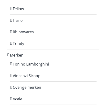
Fellow
Hario
Rhinowares
Trinity
Merken
Tonino Lamborghini
Vincenzi Siroop
Overige merken
Acaia