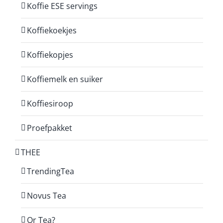
Koffie ESE servings
Koffiekoekjes
Koffiekopjes
Koffiemelk en suiker
Koffiesiroop
Proefpakket
THEE
TrendingTea
Novus Tea
Or Tea?