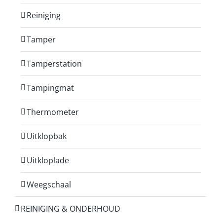
Reiniging
Tamper
Tamperstation
Tampingmat
Thermometer
Uitklopbak
Uitkloplade
Weegschaal
REINIGING & ONDERHOUD