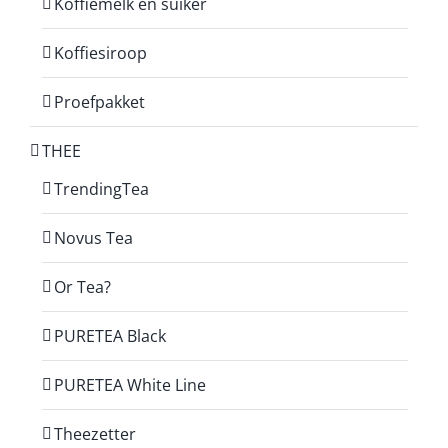
Koffiemelk en suiker
Koffiesiroop
Proefpakket
THEE
TrendingTea
Novus Tea
Or Tea?
PURETEA Black
PURETEA White Line
Theezetter