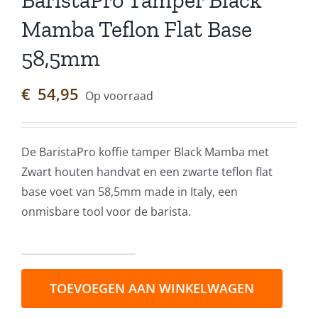
BaristaPro Tamper Black
Mamba Teflon Flat Base
58,5mm
€
54,95
Op voorraad
De BaristaPro koffie tamper Black Mamba met
Zwart houten handvat en een zwarte teflon flat
base voet van 58,5mm made in Italy, een
onmisbare tool voor de barista.
BaristaPro
Tamper
TOEVOEGEN AAN WINKELWAGEN
Black