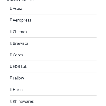
Acaia
Aeropress
Chemex
Brewista
Cores
E&B Lab
Fellow
Hario
Rhinowares