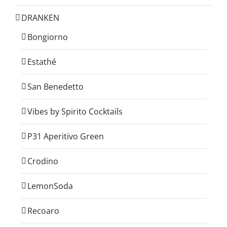
DRANKEN
Bongiorno
Estathé
San Benedetto
Vibes by Spirito Cocktails
P31 Aperitivo Green
Crodino
LemonSoda
Recoaro