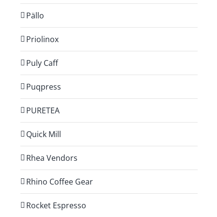
Pällo
Priolinox
Puly Caff
Puqpress
PURETEA
Quick Mill
Rhea Vendors
Rhino Coffee Gear
Rocket Espresso