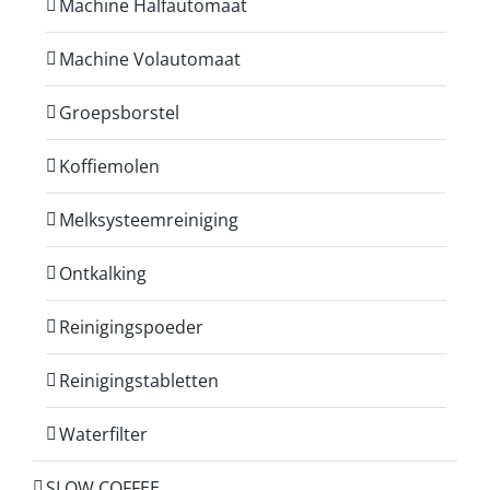
Machine Halfautomaat
Machine Volautomaat
Groepsborstel
Koffiemolen
Melksysteemreiniging
Ontkalking
Reinigingspoeder
Reinigingstabletten
Waterfilter
SLOW COFFEE