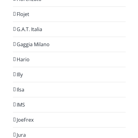
Flojet
G.A.T. Italia
Gaggia Milano
Hario
Illy
Ilsa
IMS
JoeFrex
Jura