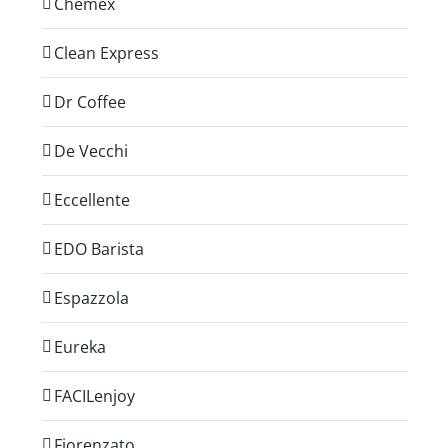
Chemex
Clean Express
Dr Coffee
De Vecchi
Eccellente
EDO Barista
Espazzola
Eureka
FACILenjoy
Fiorenzato