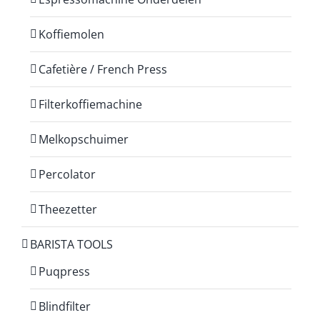
Koffiemolen
Cafetière / French Press
Filterkoffiemachine
Melkopschuimer
Percolator
Theezetter
BARISTA TOOLS
Puqpress
Blindfilter