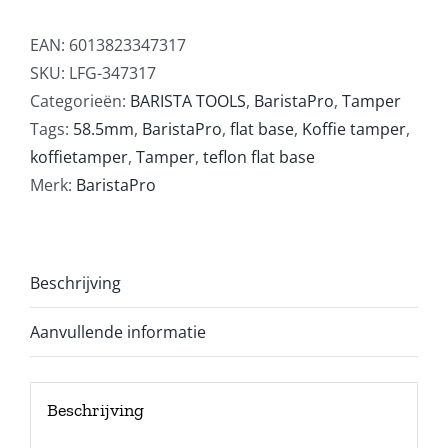
Mamba
Teflon
EAN:
6013823347317
Flat
SKU:
LFG-347317
Base
Categorieën:
BARISTA TOOLS
,
BaristaPro
,
Tamper
58,5mm
Tags:
58.5mm
,
BaristaPro
,
flat base
,
Koffie tamper
,
aantal
koffietamper
,
Tamper
,
teflon flat base
Merk:
BaristaPro
Beschrijving
Aanvullende informatie
Beschrijving