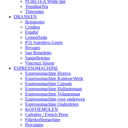
PURETEA White line
TrendingTea
Theezetter
DRANKEN
Bongiorno
Crodino
Estathé
LemonSoda
P31 Aperitivo Green
Recoaro
San Benedetto
Sanpellegrino
Vincenzi Siroop
ESPRESSOMACHINE
Espressomachine Horeca
Espressomachine Kantoor/Werk
Espressomachine Capsule
Espressomachine Halfautomaat
Espressomachine Volautomaat
Espressomachine voor onderweg
Espressomachine Onderdelen
KOFFIEMOLEN
Cafetière / French Press
Filterkoffiemachine
Percolator