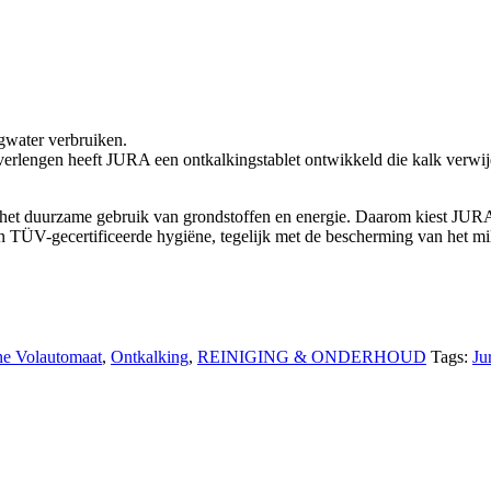
ngwater verbruiken.
verlengen heeft JURA een ontkalkingstablet ontwikkeld die kalk verwij
s het duurzame gebruik van grondstoffen en energie. Daarom kiest JURA 
n TÜV-gecertificeerde hygiëne, tegelijk met de bescherming van het mili
e Volautomaat
,
Ontkalking
,
REINIGING & ONDERHOUD
Tags:
Ju