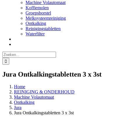
Machine Volautomaat
Koffiemolen
Groepsborstel
Melksysteemreiniging
Ontkalking
Reinigingstabletten
Waterfilter
Zoeken
naar:
Jura Ontkalkingstabletten 3 x 3st
Home
REINIGING & ONDERHOUD
Machine Volautomaat
Ontkalking
Jura
Jura Ontkalkingstabletten 3 x 3st