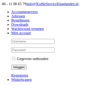
Ga
06 - 11 08 65 79
|
info@KoffieServiceHaaglanden.nl
naar
Accountgegevens
inhoud
Adressen
Bestellingen
Downloads
Wachtwoord vergeten
Mijn account
Gegevens onthouden
Registreren
Winkelwagen