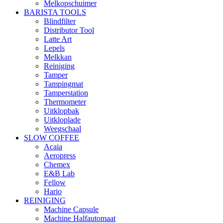
Melkopschuimer
BARISTA TOOLS
Blindfilter
Distributor Tool
Latte Art
Lepels
Melkkan
Reiniging
Tamper
Tampingmat
Tamperstation
Thermometer
Uitklopbak
Uitkloplade
Weegschaal
SLOW COFFEE
Acaia
Aeropress
Chemex
E&B Lab
Fellow
Hario
REINIGING
Machine Capsule
Machine Halfautomaat