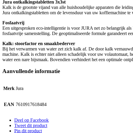
Jura ontkalkingstabletten 3x3st
Kalk is de grootste vijand van alle huishoudelijke apparaten die leidi
Jura ontkalkingstabletten om de levensduur van uw koffiemachine te 
Fosfaatvrij
Een uitgesproken eco-intelligentie is voor JURA net zo belangrijk al
fosfaatvrije samenstelling. De geoptimaliseerde formule garandeert ee
Kalk: stoorfactor en smaakbederver
Bij het verwarmen van water zet zich kalk af. De door kalk vernauwde
machine. Kalk is echter niet alleen schadelijk voor uw volautomaat, h
water een nare bijsmaak. Bovendien verhindert het een optimale ontpl
Aanvullende informatie
Merk
Jura
EAN
7610917618484
Deel op Facebook
Tweet dit product
Pin dit product