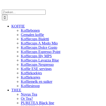
Zoeken
naar:
KOFFIE
Koffiebonen
Gemalen koffie
Koffiecups Bialetti
Koffiecups A Modo Mio
Koffiecups Dolce Gusto
Koffiecups Espresso Point
Koffiecups Illy MPS
Koffiecups Lavazza Blue
Koffiecups Nespresso
Koffie ESE servings
Koffiekoekjes
Koffiekopjes
Koffiemelk en suiker
Koffiesiroop
THEE
Novus Tea
Or Tea?
PURETEA Black line