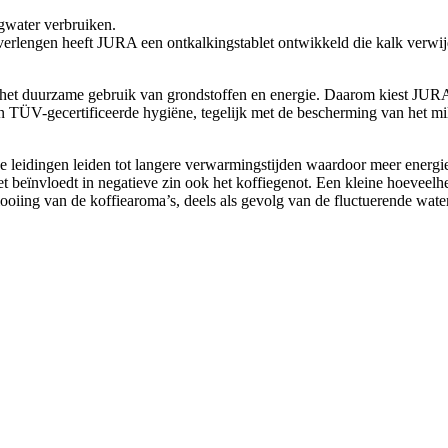
ngwater verbruiken.
verlengen heeft JURA een ontkalkingstablet ontwikkeld die kalk verwij
s het duurzame gebruik van grondstoffen en energie. Daarom kiest JURA 
n TÜV-gecertificeerde hygiëne, tegelijk met de bescherming van het mili
 leidingen leiden tot langere verwarmingstijden waardoor meer energie 
et beïnvloedt in negatieve zin ook het koffiegenot. Een kleine hoeveelh
ooiing van de koffiearoma’s, deels als gevolg van de fluctuerende wate