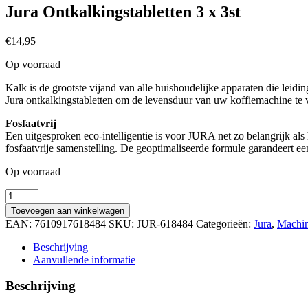
Jura Ontkalkingstabletten 3 x 3st
€
14,95
Op voorraad
Kalk is de grootste vijand van alle huishoudelijke apparaten die leidi
Jura ontkalkingstabletten om de levensduur van uw koffiemachine te 
Fosfaatvrij
Een uitgesproken eco-intelligentie is voor JURA net zo belangrijk al
fosfaatvrije samenstelling. De geoptimaliseerde formule garandeert ee
Op voorraad
Jura
Ontkalkingstabletten
Toevoegen aan winkelwagen
3
EAN:
7610917618484
SKU:
JUR-618484
Categorieën:
Jura
,
Machin
x
3st
Beschrijving
aantal
Aanvullende informatie
Beschrijving