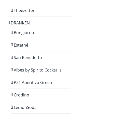
Theezetter
DRANKEN
Bongiorno
Estathé
San Benedetto
Vibes by Spirito Cocktails
P31 Aperitivo Green
Crodino
LemonSoda