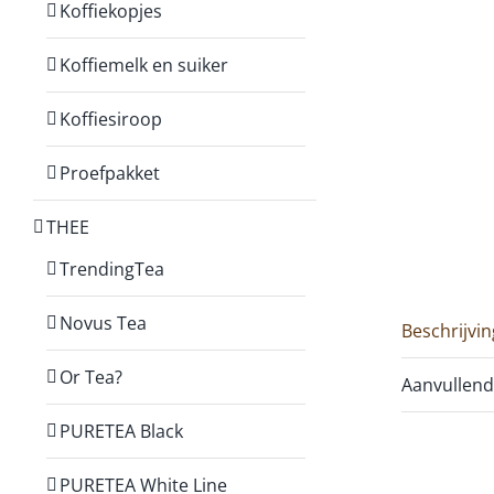
Koffiekopjes
Koffiemelk en suiker
Koffiesiroop
Proefpakket
THEE
TrendingTea
Novus Tea
Beschrijvin
Or Tea?
Aanvullend
PURETEA Black
PURETEA White Line