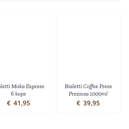
TOEVOEGEN AAN
WINKELWAGEN
/
DETAILS
aletti Moka Express
Bialetti Coffee Press
6 kops
Preziosa 1000ml
€
41,95
€
39,95