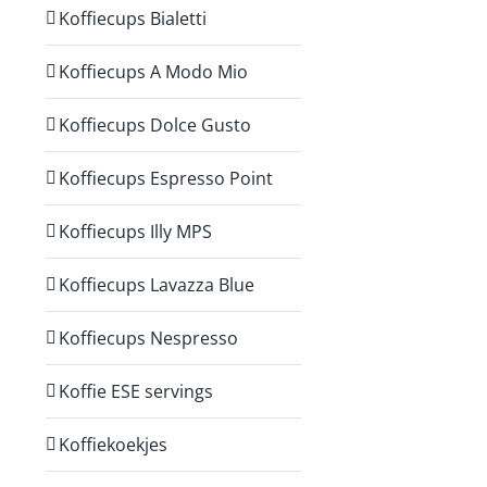
Koffiecups Bialetti
Koffiecups A Modo Mio
Koffiecups Dolce Gusto
Koffiecups Espresso Point
Koffiecups Illy MPS
Koffiecups Lavazza Blue
Koffiecups Nespresso
Koffie ESE servings
Koffiekoekjes