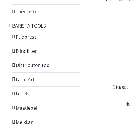
Theezetter
BARISTA TOOLS
Puqpress
TOEVOEGEN AAN
WINKELWAGEN
/
Blindfilter
DETAILS
Distributor Tool
Latte Art
Bialett
Lepels
€
Maatlepel
Melkkan