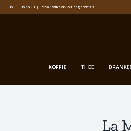
Ga
06 - 11 08 65 79
|
info@KoffieServiceHaaglanden.nl
naar
inhoud
KOFFIE
THEE
DRANKE
La 