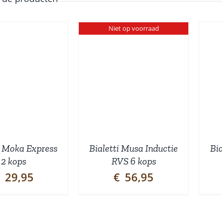
Niet op voorraad
TOEVOEGEN AAN
DETAILS
WINKELWAGEN
/
DETAILS
i Moka Express
Bialetti Musa Inductie
Bi
2 kops
RVS 6 kops
29,95
€
56,95