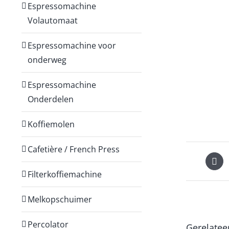
Espressomachine
Volautomaat
Espressomachine voor
onderweg
Espressomachine
Onderdelen
Koffiemolen
Cafetière / French Press
Filterkoffiemachine
Melkopschuimer
Percolator
Gerelatee