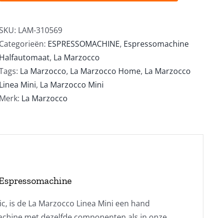
Wit
aantal
SKU:
LAM-310569
Categorieën:
ESPRESSOMACHINE
,
Espressomachine
Halfautomaat
,
La Marzocco
Tags:
La Marzocco
,
La Marzocco Home
,
La Marzocco
Linea Mini
,
La Marzocco Mini
Merk:
La Marzocco
 Espressomachine
ic, is de La Marzocco Linea Mini een hand
achine met dezelfde componenten als in onze