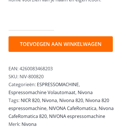
Nivona
NICR
TOEVOEGEN AAN WINKELWAGEN
820
Espressomachine
aantal
EAN:
4260083468203
SKU:
NIV-800820
Categorieën:
ESPRESSOMACHINE
,
Espressomachine Volautomaat
,
Nivona
Tags:
NICR 820
,
Nivona
,
Nivona 820
,
Nivona 820
espressomachine
,
NIVONA CafeRomatica
,
Nivona
CafeRomatica 820
,
NIVONA espressomachine
Merk:
Nivona