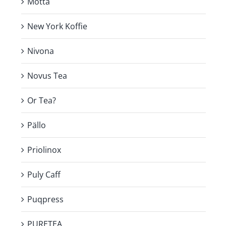
Motta
New York Koffie
Nivona
Novus Tea
Or Tea?
Pällo
Priolinox
Puly Caff
Puqpress
PURETEA