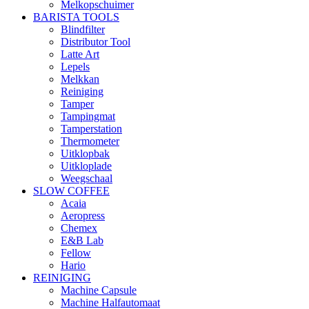
Melkopschuimer
BARISTA TOOLS
Blindfilter
Distributor Tool
Latte Art
Lepels
Melkkan
Reiniging
Tamper
Tampingmat
Tamperstation
Thermometer
Uitklopbak
Uitkloplade
Weegschaal
SLOW COFFEE
Acaia
Aeropress
Chemex
E&B Lab
Fellow
Hario
REINIGING
Machine Capsule
Machine Halfautomaat