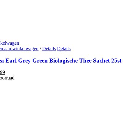
nkelwagen
n aan winkelwagen
/
Details
Details
a Earl Grey Green Biologische Thee Sachet 25st
spronkelijke
Huidige
,99
js
prijs
voorraad
s:
is:
99.
€6,99.