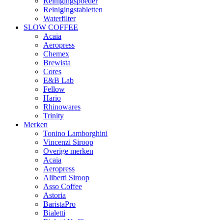
Reinigingspoeder
Reinigingstabletten
Waterfilter
SLOW COFFEE
Acaia
Aeropress
Chemex
Brewista
Cores
E&B Lab
Fellow
Hario
Rhinowares
Trinity
Merken
Tonino Lamborghini
Vincenzi Siroop
Overige merken
Acaia
Aeropress
Aliberti Siroop
Asso Coffee
Astoria
BaristaPro
Bialetti