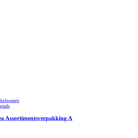
nkelwagen
etails
ea Assortimentsverpakking A