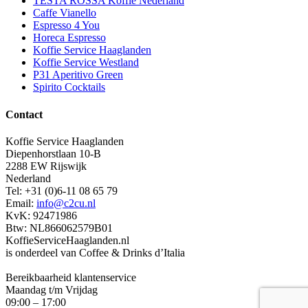
TESTA ROSSA Koffie Nederland
Caffe Vianello
Espresso 4 You
Horeca Espresso
Koffie Service Haaglanden
Koffie Service Westland
P31 Aperitivo Green
Spirito Cocktails
Contact
Koffie Service Haaglanden
Diepenhorstlaan 10-B
2288 EW Rijswijk
Nederland
Tel: +31 (0)6-11 08 65 79
Email:
info@c2cu.nl
KvK: 92471986
Btw: NL866062579B01
KoffieServiceHaaglanden.nl
is onderdeel van Coffee & Drinks d’Italia
Bereikbaarheid klantenservice
Maandag t/m Vrijdag
09:00 – 17:00