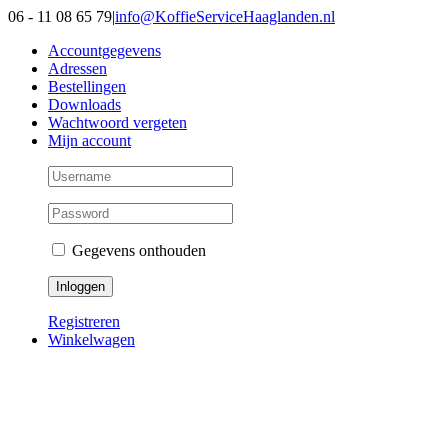
Ga
06 - 11 08 65 79
|
info@KoffieServiceHaaglanden.nl
naar
Accountgegevens
inhoud
Adressen
Bestellingen
Downloads
Wachtwoord vergeten
Mijn account
Gegevens onthouden
Registreren
Winkelwagen