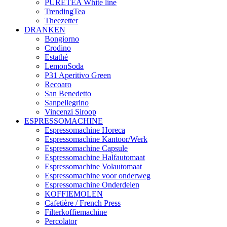
PURETEA White line
TrendingTea
Theezetter
DRANKEN
Bongiorno
Crodino
Estathé
LemonSoda
P31 Aperitivo Green
Recoaro
San Benedetto
Sanpellegrino
Vincenzi Siroop
ESPRESSOMACHINE
Espressomachine Horeca
Espressomachine Kantoor/Werk
Espressomachine Capsule
Espressomachine Halfautomaat
Espressomachine Volautomaat
Espressomachine voor onderweg
Espressomachine Onderdelen
KOFFIEMOLEN
Cafetière / French Press
Filterkoffiemachine
Percolator