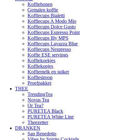
Koffiebonen
Gemalen koffie
Koffiecups Bialetti
Koffiecups A Modo Mio
Koffiecups Dolce Gusto
Koffiecups Espresso Point
Koffiecups Illy MPS
Koffiecups Lavazza Blue
Koffiecups Nespresso
Koffie ESE servings
Koffiekoekjes
Koffiekopjes
Koffiemelk en suiker
Koffiesiroop
Proefpakket
THEE
TrendingTea
Novus Tea
Or Tea?
PURETEA Black
PURETEA White Line
Theezetter
DRANKEN
San Benedetto
Vibes by Spirito Cocktails