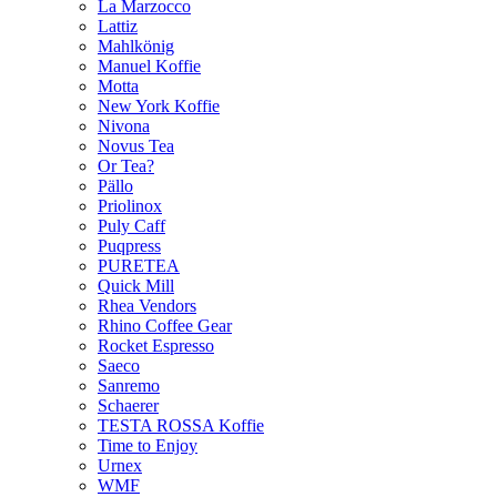
La Marzocco
Lattiz
Mahlkönig
Manuel Koffie
Motta
New York Koffie
Nivona
Novus Tea
Or Tea?
Pällo
Priolinox
Puly Caff
Puqpress
PURETEA
Quick Mill
Rhea Vendors
Rhino Coffee Gear
Rocket Espresso
Saeco
Sanremo
Schaerer
TESTA ROSSA Koffie
Time to Enjoy
Urnex
WMF