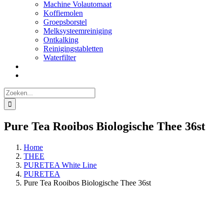
Machine Volautomaat
Koffiemolen
Groepsborstel
Melksysteemreiniging
Ontkalking
Reinigingstabletten
Waterfilter
Zoeken
naar:
Pure Tea Rooibos Biologische Thee 36st
Home
THEE
PURETEA White Line
PURETEA
Pure Tea Rooibos Biologische Thee 36st