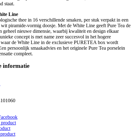
d staat.
te Line
ologische thee in 16 verschillende smaken, per stuk verpakt in een
wit piramide-vormig doosje. Met de White Line geeft Pure Tea de
n geheel nieuwe dimensie, waarbij kwaliteit en design elkaar
 unieke concept is met name zeer succesvol in het hogere
 waar de White Line in de exclusieve PURETEA box wordt
Een persoonlijk smaakadvies en het originele Pure Tea porselein
nsatie compleet.
 informatie
a
4101060
Facebook
 product
roduct
 product