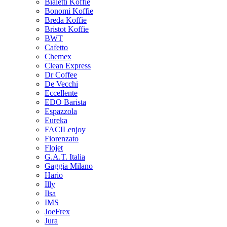
Bialetti Koffie
Bonomi Koffie
Breda Koffie
Bristot Koffie
BWT
Cafetto
Chemex
Clean Express
Dr Coffee
De Vecchi
Eccellente
EDO Barista
Espazzola
Eureka
FACILenjoy
Fiorenzato
Flojet
G.A.T. Italia
Gaggia Milano
Hario
Illy
Ilsa
IMS
JoeFrex
Jura