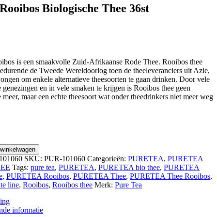
Rooibos Biologische Thee 36st
nkelijke
uidige
rijs
s:
14,95.
s is een smaakvolle Zuid-Afrikaanse Rode Thee. Rooibos thee
edurende de Tweede Wereldoorlog toen de theeleveranciers uit Azie,
ongen om enkele alternatieve theesoorten te gaan drinken. Door vele
 genezingen en in vele smaken te krijgen is Rooibos thee geen
ee meer, maar een echte theesoort wat onder theedrinkers niet meer weg
 winkelwagen
101060
SKU:
PUR-101060
Categorieën:
PURETEA
,
PURETEA
EE
Tags:
pure tea
,
PURETEA
,
PURETEA bio thee
,
PURETEA
e
,
PURETEA Rooibos
,
PURETEA Thee
,
PURETEA Thee Rooibos
,
e line
,
Rooibos
,
Rooibos thee
Merk:
Pure Tea
ing
nde informatie