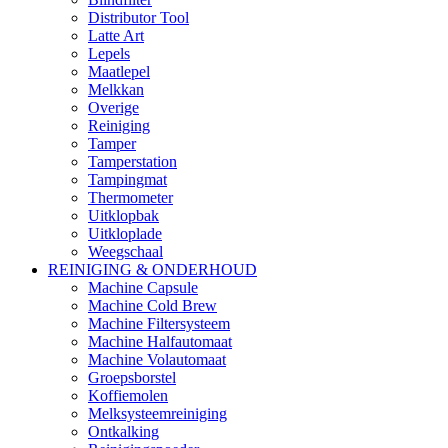
Distributor Tool
Latte Art
Lepels
Maatlepel
Melkkan
Overige
Reiniging
Tamper
Tamperstation
Tampingmat
Thermometer
Uitklopbak
Uitkloplade
Weegschaal
REINIGING & ONDERHOUD
Machine Capsule
Machine Cold Brew
Machine Filtersysteem
Machine Halfautomaat
Machine Volautomaat
Groepsborstel
Koffiemolen
Melksysteemreiniging
Ontkalking