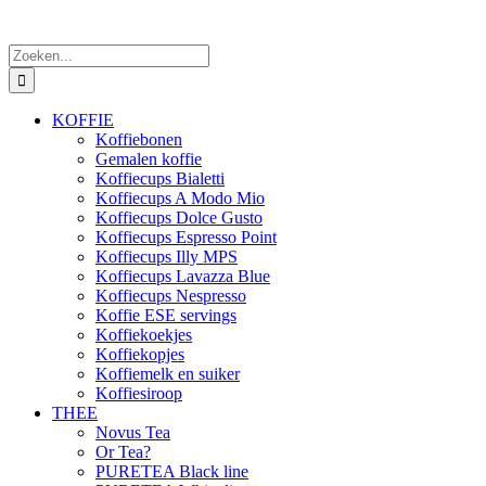
Zoeken
naar:
KOFFIE
Koffiebonen
Gemalen koffie
Koffiecups Bialetti
Koffiecups A Modo Mio
Koffiecups Dolce Gusto
Koffiecups Espresso Point
Koffiecups Illy MPS
Koffiecups Lavazza Blue
Koffiecups Nespresso
Koffie ESE servings
Koffiekoekjes
Koffiekopjes
Koffiemelk en suiker
Koffiesiroop
THEE
Novus Tea
Or Tea?
PURETEA Black line