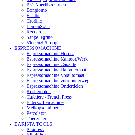
P31 Aperitivo Green
Bongiorno
Estathé
Crodino
LemonSoda
Recoaro
Sanpellegrino
Vincenzi Siroop
ESPRESSOMACHINE
Espressomachine Horeca
Espressomachine Kantoor/Werk
Espressomachine Capsule
Espressomachine Halfautomaat
Espressomachine Volautomaat
Espressomachine voor onderweg
Espressomachine Onderdelen
Koffiemolen
Cafetière / French Press
Filterkoffiemachine
Melkopschuimer
Percolator
Theezetter
BARISTA TOOLS
Puqpress
Blindfilter