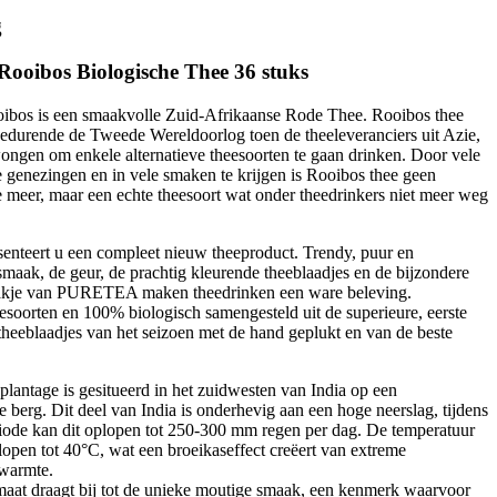
g
oibos Biologische Thee 36 stuks
s is een smaakvolle Zuid-Afrikaanse Rode Thee. Rooibos thee
edurende de Tweede Wereldoorlog toen de theeleveranciers uit Azie,
ongen om enkele alternatieve theesoorten te gaan drinken. Door vele
 genezingen en in vele smaken te krijgen is Rooibos thee geen
ee meer, maar een echte theesoort wat onder theedrinkers niet meer weg
teert u een compleet nieuw theeproduct. Trendy, puur en
smaak, de geur, de prachtig kleurende theeblaadjes en de bijzondere
akje van PURETEA maken theedrinken een ware beleving.
esoorten en 100% biologisch samengesteld uit de superieure, eerste
e theeblaadjes van het seizoen met de hand geplukt en van de beste
ntage is gesitueerd in het zuidwesten van India op een
berg. Dit deel van India is onderhevig aan een hoge neerslag, tijdens
iode kan dit oplopen tot 250-300 mm regen per dag. De temperatuur
open tot 40°C, wat een broeikaseffect creëert van extreme
 warmte.
imaat draagt bij tot de unieke moutige smaak, een kenmerk waarvoor