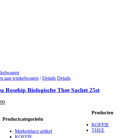
nkelwagen
n aan winkelwagen
/
Details
Details
a Rosehip Biologische Thee Sachet 25st
spronkelijke
Huidige
,99
js
prijs
Producten
s:
is:
99.
€6,99.
Productcategorieën
KOFFIE
THEE
Marketplace artikel
KOFFIE