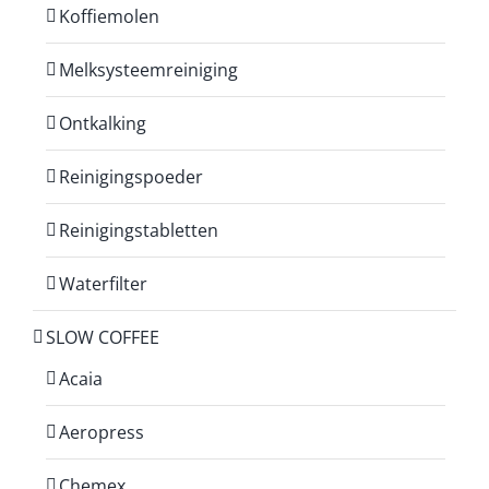
Koffiemolen
Melksysteemreiniging
Ontkalking
Reinigingspoeder
Reinigingstabletten
Waterfilter
SLOW COFFEE
Acaia
Aeropress
Chemex