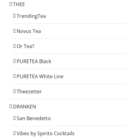
THEE
TrendingTea
Novus Tea
Or Tea?
PURETEA Black
PURETEA White Line
Theezetter
DRANKEN
San Benedetto
Vibes by Spirito Cocktails