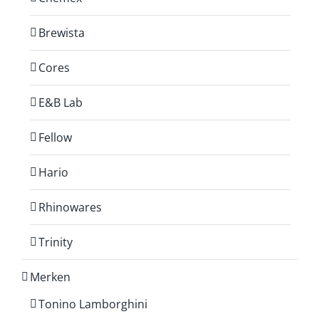
Brewista
Cores
E&B Lab
Fellow
Hario
Rhinowares
Trinity
Merken
Tonino Lamborghini