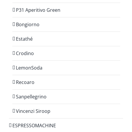
P31 Aperitivo Green
Bongiorno
Estathé
Crodino
LemonSoda
Recoaro
Sanpellegrino
Vincenzi Siroop
ESPRESSOMACHINE