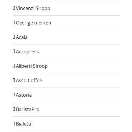
Vincenzi Siroop
Overige merken
Acaia
Aeropress
Aliberti Siroop
Asso Coffee
Astoria
BaristaPro
Bialetti