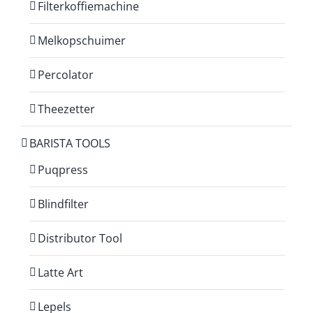
Filterkoffiemachine
Melkopschuimer
Percolator
Theezetter
BARISTA TOOLS
Puqpress
Blindfilter
Distributor Tool
Latte Art
Lepels