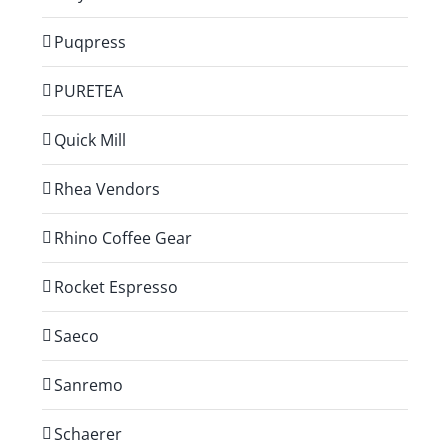
Puqpress
PURETEA
Quick Mill
Rhea Vendors
Rhino Coffee Gear
Rocket Espresso
Saeco
Sanremo
Schaerer