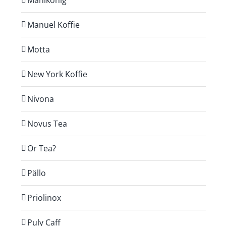
Mahlkönig
Manuel Koffie
Motta
New York Koffie
Nivona
Novus Tea
Or Tea?
Pällo
Priolinox
Puly Caff