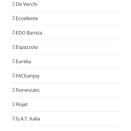
De Vecchi
Eccellente
EDO Barista
Espazzola
Eureka
FACILenjoy
Fiorenzato
Flojet
G.A.T. Italia