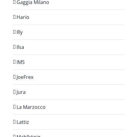
Gaggia Milano
Hario
Illy
Ilsa
IMS
JoeFrex
Jura
La Marzocco
Lattiz