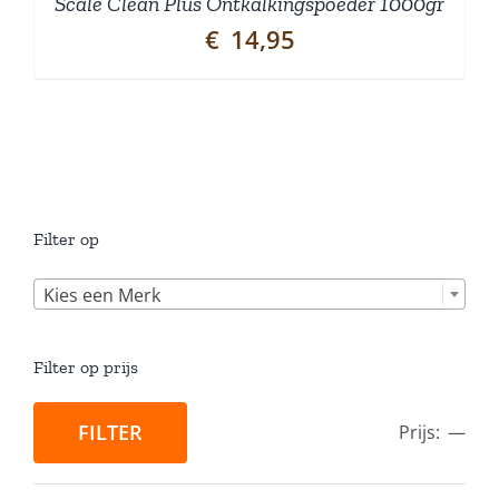
Scale Clean Plus Ontkalkingspoeder 1000gr
€
14,95
Filter op

Kies een Merk
Filter op prijs
FILTER
Prijs:
—
Min.
Max.
prijs
prijs