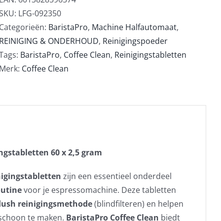
SKU:
LFG-092350
Categorieën:
BaristaPro
,
Machine Halfautomaat
,
REINIGING & ONDERHOUD
,
Reinigingspoeder
Tags:
BaristaPro
,
Coffee Clean
,
Reinigingstabletten
Merk:
Coffee Clean
ngstabletten 60 x 2,5 gram
nigingstabletten
zijn een essentieel onderdeel
outine
voor je espressomachine. Deze tabletten
lush reinigingsmethode
(blindfilteren) en helpen
schoon te maken.
BaristaPro Coffee Clean
biedt