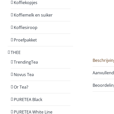
Koffiekopjes
Koffiemelk en suiker
Koffiesiroop
Proefpakket
THEE
Beschrijvin
TrendingTea
Aanvullend
Novus Tea
Beoordelin
Or Tea?
PURETEA Black
PURETEA White Line