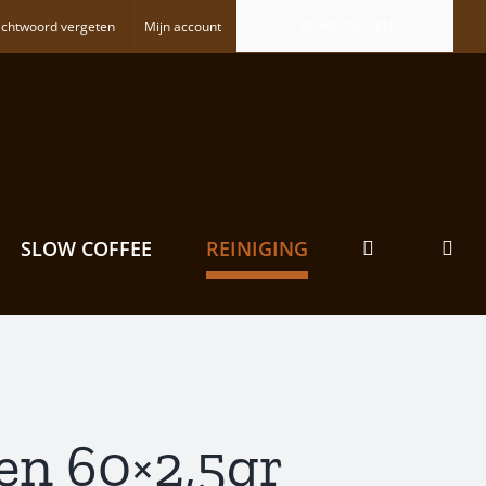
WINKELWAGEN
chtwoord vergeten
Mijn account
SLOW COFFEE
REINIGING
ten 60×2,5gr