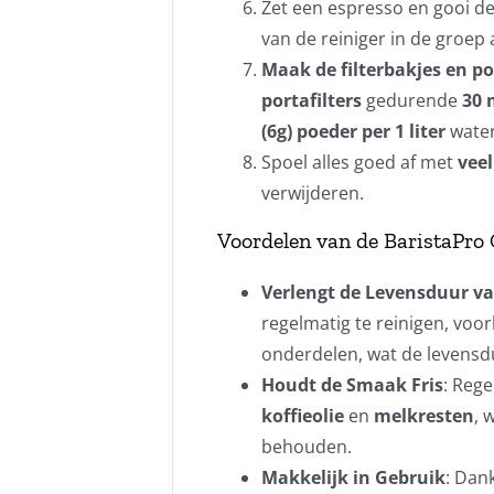
Zet een espresso en gooi de
van de reiniger in de groep a
Maak de filterbakjes en po
portafilters
gedurende
30 
(6g) poeder per 1 liter
water
Spoel alles goed af met
vee
verwijderen.
Voordelen van de BaristaPro 
Verlengt de Levensduur v
regelmatig te reinigen, voo
onderdelen, wat de levensdu
Houdt de Smaak Fris
: Reg
koffieolie
en
melkresten
, 
behouden.
Makkelijk in Gebruik
: Dan