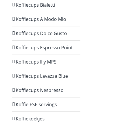
Koffiecups Bialetti
Koffiecups A Modo Mio
Koffiecups Dolce Gusto
Koffiecups Espresso Point
Koffiecups Illy MPS
Koffiecups Lavazza Blue
Koffiecups Nespresso
Koffie ESE servings
Koffiekoekjes