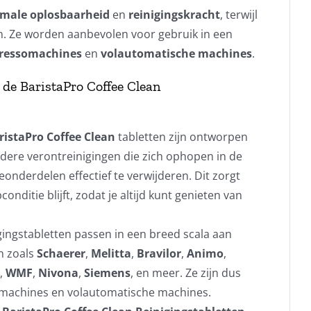
male oplosbaarheid
en
reinigingskracht
, terwijl
n. Ze worden aanbevolen voor gebruik in een
pressomachines
en
volautomatische machines
.
de BaristaPro Coffee Clean
ristaPro Coffee Clean
tabletten zijn ontworpen
ndere verontreinigingen die zich ophopen in de
nderdelen effectief te verwijderen. Dit zorgt
onditie blijft, zodat je altijd kunt genieten van
igingstabletten passen in een breed scala aan
n zoals
Schaerer
,
Melitta
,
Bravilor
,
Animo
,
,
WMF
,
Nivona
,
Siemens
, en meer. Ze zijn dus
omachines en volautomatische machines.