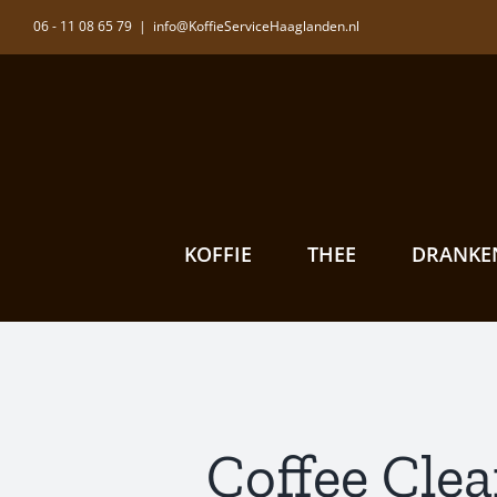
Ga
06 - 11 08 65 79
|
info@KoffieServiceHaaglanden.nl
naar
inhoud
KOFFIE
THEE
DRANKE
Coffee Clea