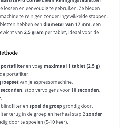
e
BaristaPro Coffee Clean Reinigingstabletten
e lossen en eenvoudig te gebruiken. Ze bieden
 machine te reinigen zonder ingewikkelde stappen.
abletten hebben een
diameter van 17 mm
, een
gewicht van
2,5 gram
per tablet, ideaal voor de
Methode
 portafilter
en voeg
maximaal 1 tablet (2,5 g)
de portafilter.
 groepset
van je espressomachine.
 seconden
, stop vervolgens voor
10 seconden
.
r
.
 blindfilter en
spoel de groep
grondig door.
filter terug in de groep en herhaal stap 2
zonder
ig door te spoelen (5-10 keer).