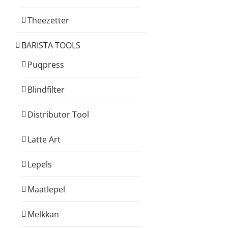
Theezetter
BARISTA TOOLS
Puqpress
Blindfilter
Distributor Tool
Latte Art
Lepels
Maatlepel
Melkkan