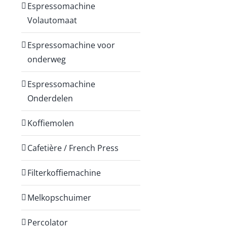
Espressomachine
Volautomaat
Espressomachine voor
onderweg
Espressomachine
Onderdelen
Koffiemolen
Cafetière / French Press
Filterkoffiemachine
Melkopschuimer
Percolator