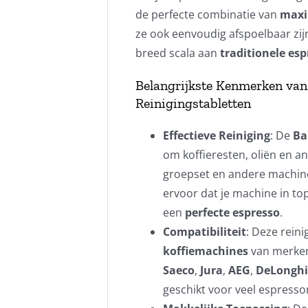
de perfecte combinatie van
maxi
ze ook eenvoudig afspoelbaar zij
breed scala aan
traditionele es
Belangrijkste Kenmerken van 
Reinigingstabletten
Effectieve Reiniging
: De
Ba
om koffieresten, oliën en a
groepset en andere machineo
ervoor dat je machine in topc
een
perfecte espresso
.
Compatibiliteit
: Deze rein
koffiemachines
van merke
Saeco
,
Jura
,
AEG
,
DeLonghi
geschikt voor veel espress