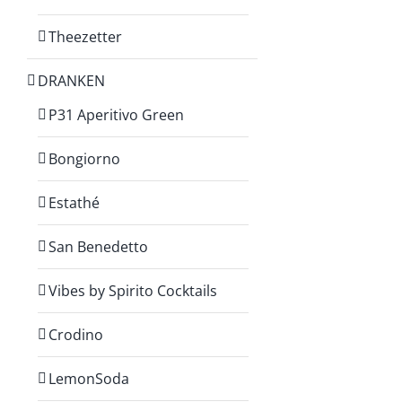
Theezetter
DRANKEN
P31 Aperitivo Green
Bongiorno
Estathé
San Benedetto
Vibes by Spirito Cocktails
Crodino
LemonSoda