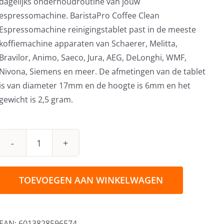
dagelijks onderhoudroutine van jouw
espressomachine. BaristaPro Coffee Clean
Espressomachine reinigingstablet past in de meeste
koffiemachine apparaten van Schaerer, Melitta,
Bravilor, Animo, Saeco, Jura, AEG, DeLonghi, WMF,
Nivona, Siemens en meer. De afmetingen van de tablet
is van diameter 17mm en de hoogte is 6mm en het
gewicht is 2,5 gram.
Coffee
Clean
Reinigingstabletten
TOEVOEGEN AAN WINKELWAGEN
60x2,5gr
aantal
EAN:
6013828596574