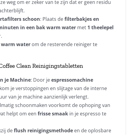
ze weg om er zeker van te zijn dat er geen residu
chterblijft.
rtafilters schoon
: Plaats de
filterbakjes en
minuten in een bak warm water
met
1 theelepel
.
l warm water
om de resterende reiniger te
Coffee Clean Reinigingstabletten
an je Machine
: Door je
espressomachine
rkom je verstoppingen en slijtage van de interne
ur van je machine aanzienlijk verlengt.
elmatig schoonmaken voorkomt de ophoping van
wat helpt om een
frisse smaak
in je espresso te
kzij de
flush reinigingsmethode
en de oplosbare