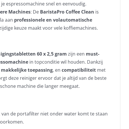
an je espressomachine snel en eenvoudig.
dere Machines
: De
BaristaPro Coffee Clean
is
ala aan
professionele en volautomatische
lzijdige keuze maakt voor vele koffiemachines.
igingstabletten 60 x 2,5 gram
zijn een
must-
essomachine
in topconditie wil houden. Dankzij
,
makkelijke toepassing
, en
compatibiliteit
met
gt deze reiniger ervoor dat je altijd van de beste
 schone machine die langer meegaat.
van de portafilter niet onder water komt te staan
 voorkomen.