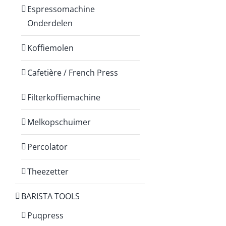
Espressomachine
Onderdelen
Koffiemolen
Cafetière / French Press
Filterkoffiemachine
Melkopschuimer
Percolator
Theezetter
BARISTA TOOLS
Puqpress