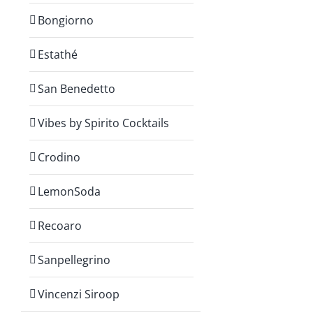
Bongiorno
Estathé
San Benedetto
Vibes by Spirito Cocktails
Crodino
LemonSoda
Recoaro
Sanpellegrino
Vincenzi Siroop