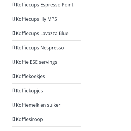
Koffiecups Espresso Point
Koffiecups Illy MPS
Koffiecups Lavazza Blue
Koffiecups Nespresso
Koffie ESE servings
Koffiekoekjes
Koffiekopjes
Koffiemelk en suiker
Koffiesiroop