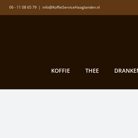
Ga
06 - 11 08 65 79
|
info@KoffieServiceHaaglanden.nl
naar
inhoud
KOFFIE
THEE
DRANKE