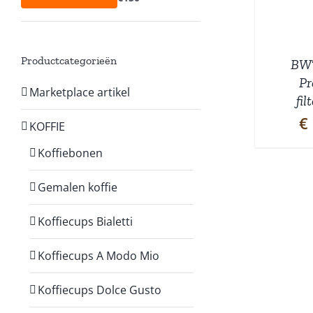
prijs
prijs
Productcategorieën
BW
P
Marketplace artikel
fil
€
KOFFIE
Koffiebonen
Gemalen koffie
Koffiecups Bialetti
Koffiecups A Modo Mio
Koffiecups Dolce Gusto