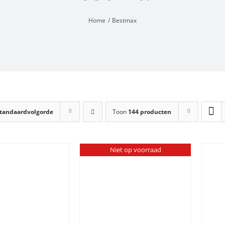
Home
Bestmax
tandaardvolgorde
Toon
144 producten
Niet op voorraad
TOEVOEGEN AAN
DETAILS
WINKELWAGEN
/
DETAILS