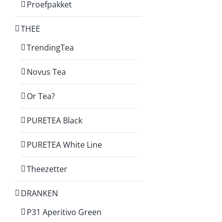
Proefpakket
THEE
TrendingTea
Novus Tea
Or Tea?
PURETEA Black
PURETEA White Line
Theezetter
DRANKEN
P31 Aperitivo Green