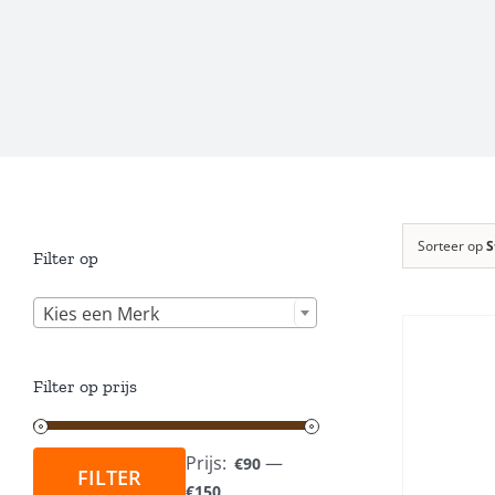
Sorteer op
S
Filter op

Kies een Merk
Filter op prijs
TOEVOEGEN AAN
WINKELWAGEN
/
Prijs:
—
€90
DETAILS
FILTER
Min.
Max.
€150