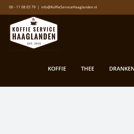
Ga
06 - 11 08 65 79
|
info@KoffieServiceHaaglanden.nl
naar
inhoud
KOFFIE
THEE
DRANKE