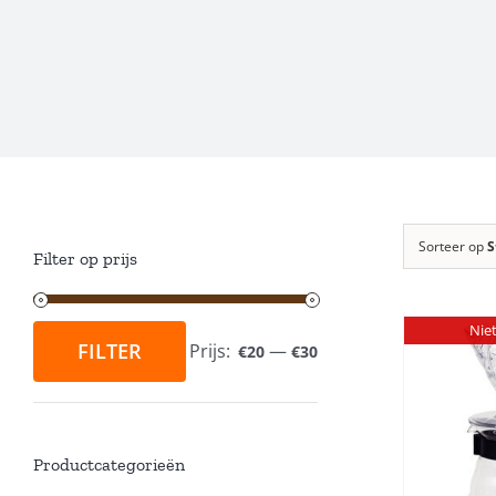
Sorteer op
S
Filter op prijs
Nie
FILTER
Prijs:
—
€20
€30
Min.
Max.
prijs
prijs
DETAILS
Productcategorieën