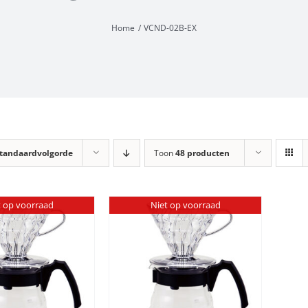
Home
VCND-02B-EX
tandaardvolgorde
Toon
48 producten
t op voorraad
Niet op voorraad
DETAILS