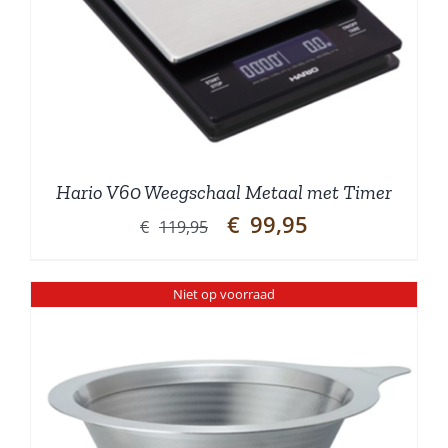
Hario V60 Weegschaal Metaal met Timer
Oorspronkelijke
Huidige
€
99,95
€
119,95
prijs
prijs
was:
is:
Niet op voorraad
€119,95.
€99,95.