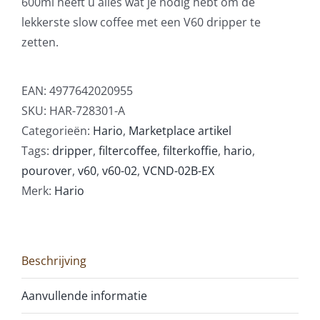
600ml heeft u alles wat je nodig hebt om de
lekkerste slow coffee met een V60 dripper te
zetten.
EAN:
4977642020955
SKU:
HAR-728301-A
Categorieën:
Hario
,
Marketplace artikel
Tags:
dripper
,
filtercoffee
,
filterkoffie
,
hario
,
pourover
,
v60
,
v60-02
,
VCND-02B-EX
Merk:
Hario
Beschrijving
Aanvullende informatie