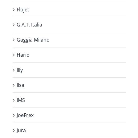
Flojet
G.A.T. Italia
Gaggia Milano
Hario
Illy
Ilsa
IMS
JoeFrex
Jura