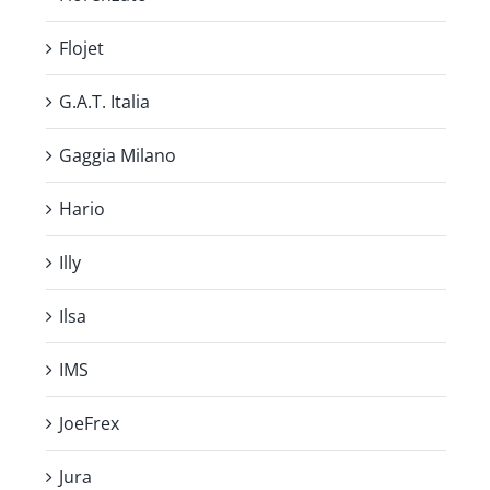
Flojet
G.A.T. Italia
Gaggia Milano
Hario
Illy
Ilsa
IMS
JoeFrex
Jura