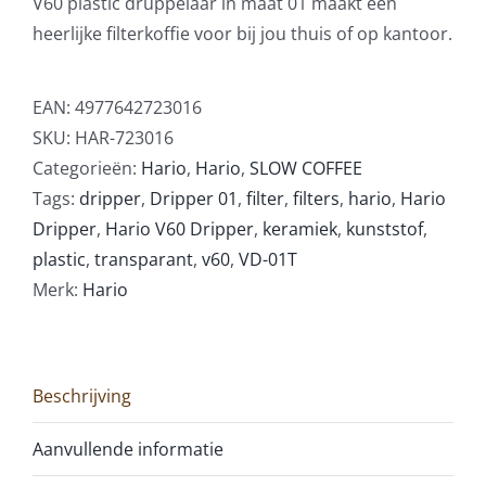
V60 plastic druppelaar in maat 01 maakt een
heerlijke filterkoffie voor bij jou thuis of op kantoor.
EAN:
4977642723016
SKU:
HAR-723016
Categorieën:
Hario
,
Hario
,
SLOW COFFEE
Tags:
dripper
,
Dripper 01
,
filter
,
filters
,
hario
,
Hario
Dripper
,
Hario V60 Dripper
,
keramiek
,
kunststof
,
plastic
,
transparant
,
v60
,
VD-01T
Merk:
Hario
Beschrijving
Aanvullende informatie