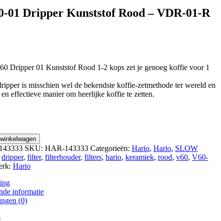
0-01 Dripper Kunststof Rood – VDR-01-R
0 Dripper 01 Kunststof Rood 1-2 kops zet je genoeg koffie voor 1
ipper is misschien wel de bekendste koffie-zetmethode ter wereld en
en effectieve manier om heerlijke koffie te zetten.
 winkelwagen
143333
SKU:
HAR-143333
Categorieën:
Hario
,
Hario
,
SLOW
:
dripper
,
filter
,
filterhouder
,
filters
,
hario
,
keramiek
,
rood
,
v60
,
V60-
erk:
Hario
ing
nde informatie
ingen (0)
g