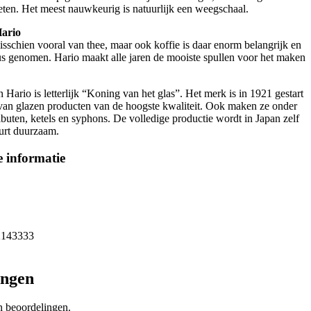
eten. Het meest nauwkeurig is natuurlijk een weegschaal.
Hario
isschien vooral van thee, maar ook koffie is daar enorm belangrijk en
us genomen. Hario maakt alle jaren de mooiste spullen voor het maken
 Hario is letterlijk “Koning van het glas”. Het merk is in 1921 gestart
van glazen producten van de hoogste kwaliteit. Ook maken ze onder
ibuten, ketels en syphons. De volledige productie wordt in Japan zelf
urt duurzaam.
 informatie
2143333
ingen
n beoordelingen.