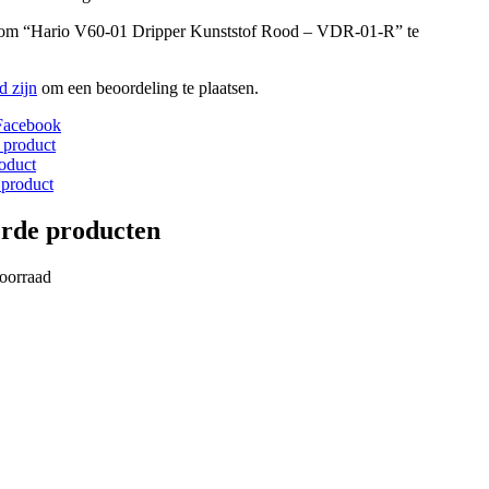
 om “Hario V60-01 Dripper Kunststof Rood – VDR-01-R” te
d zijn
om een beoordeling te plaatsen.
Facebook
 product
roduct
 product
erde producten
voorraad