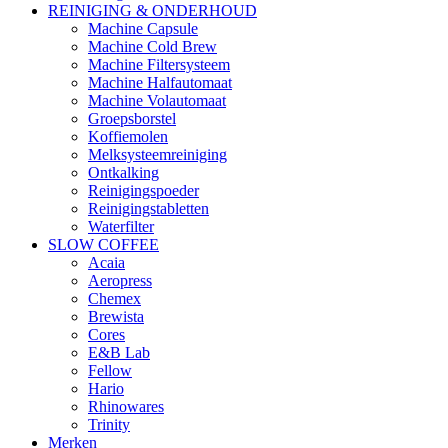
REINIGING & ONDERHOUD
Machine Capsule
Machine Cold Brew
Machine Filtersysteem
Machine Halfautomaat
Machine Volautomaat
Groepsborstel
Koffiemolen
Melksysteemreiniging
Ontkalking
Reinigingspoeder
Reinigingstabletten
Waterfilter
SLOW COFFEE
Acaia
Aeropress
Chemex
Brewista
Cores
E&B Lab
Fellow
Hario
Rhinowares
Trinity
Merken