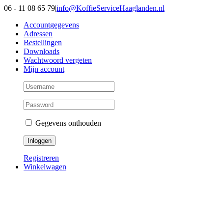
Ga
06 - 11 08 65 79
|
info@KoffieServiceHaaglanden.nl
naar
Accountgegevens
inhoud
Adressen
Bestellingen
Downloads
Wachtwoord vergeten
Mijn account
Gegevens onthouden
Registreren
Winkelwagen