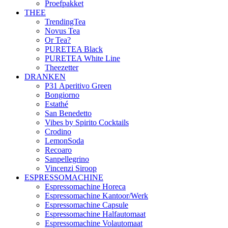
Proefpakket
THEE
TrendingTea
Novus Tea
Or Tea?
PURETEA Black
PURETEA White Line
Theezetter
DRANKEN
P31 Aperitivo Green
Bongiorno
Estathé
San Benedetto
Vibes by Spirito Cocktails
Crodino
LemonSoda
Recoaro
Sanpellegrino
Vincenzi Siroop
ESPRESSOMACHINE
Espressomachine Horeca
Espressomachine Kantoor/Werk
Espressomachine Capsule
Espressomachine Halfautomaat
Espressomachine Volautomaat