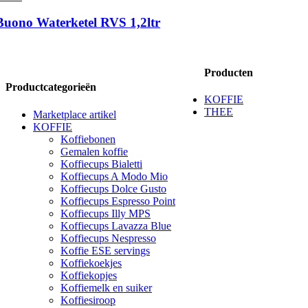
Buono Waterketel RVS 1,2ltr
Producten
Productcategorieën
KOFFIE
THEE
Marketplace artikel
KOFFIE
Koffiebonen
Gemalen koffie
Koffiecups Bialetti
Koffiecups A Modo Mio
Koffiecups Dolce Gusto
Koffiecups Espresso Point
Koffiecups Illy MPS
Koffiecups Lavazza Blue
Koffiecups Nespresso
Koffie ESE servings
Koffiekoekjes
Koffiekopjes
Koffiemelk en suiker
Koffiesiroop