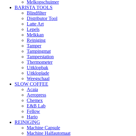
Melkopschuimer
BARISTA TOOLS
Blindfilter
Distributor Tool
Latte Art
Lepels
Melkkan
Reiniging
Tamper
Tampingmat
Tamperstation
Thermometer
Uitklopbak
Uitkloplade
Weegschaal
SLOW COFFEE
Acaia
Aeropress
Chemex
E&B Lab
Fellow
Hario
REINIGING
Machine Capsule
Machine Halfautomaat