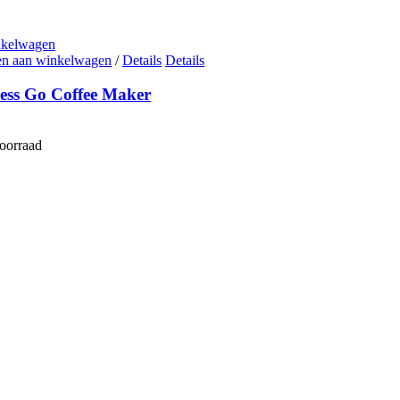
nkelwagen
n aan winkelwagen
/
Details
Details
ess Go Coffee Maker
voorraad