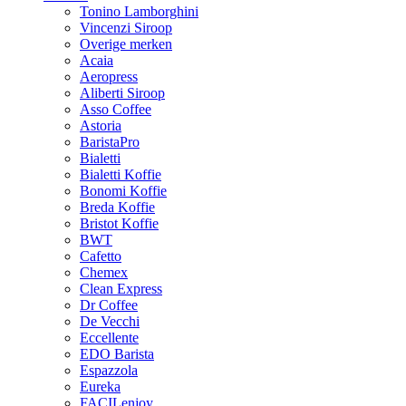
Tonino Lamborghini
Vincenzi Siroop
Overige merken
Acaia
Aeropress
Aliberti Siroop
Asso Coffee
Astoria
BaristaPro
Bialetti
Bialetti Koffie
Bonomi Koffie
Breda Koffie
Bristot Koffie
BWT
Cafetto
Chemex
Clean Express
Dr Coffee
De Vecchi
Eccellente
EDO Barista
Espazzola
Eureka
FACILenjoy