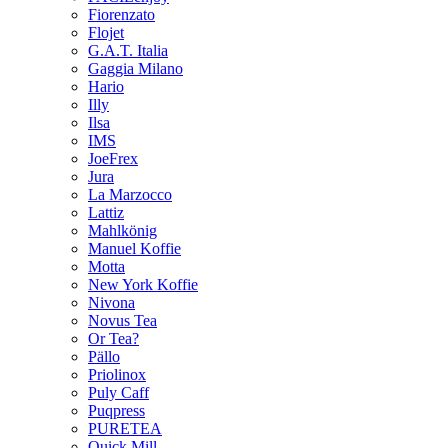
Fiorenzato
Flojet
G.A.T. Italia
Gaggia Milano
Hario
Illy
Ilsa
IMS
JoeFrex
Jura
La Marzocco
Lattiz
Mahlkönig
Manuel Koffie
Motta
New York Koffie
Nivona
Novus Tea
Or Tea?
Pällo
Priolinox
Puly Caff
Puqpress
PURETEA
Quick Mill