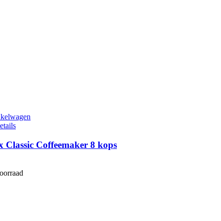
nkelwagen
etails
 Classic Coffeemaker 8 kops
voorraad