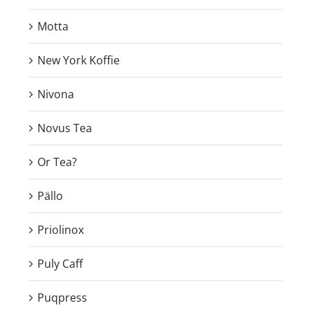
Motta
New York Koffie
Nivona
Novus Tea
Or Tea?
Pällo
Priolinox
Puly Caff
Puqpress