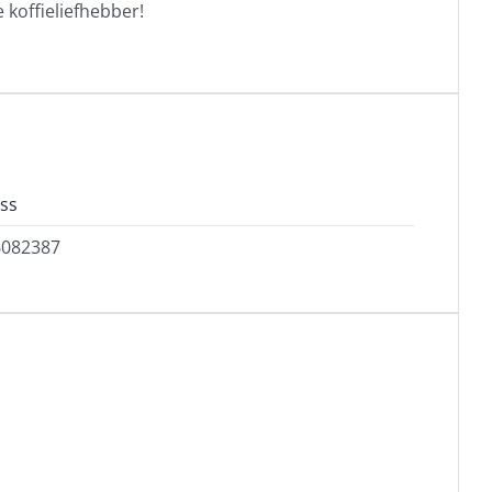
 koffieliefhebber!
ss
6082387