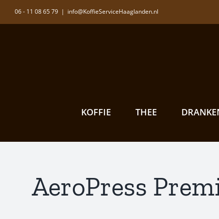
Ga
06 - 11 08 65 79
|
info@KoffieServiceHaaglanden.nl
naar
inhoud
KOFFIE
THEE
DRANKE
AeroPress Premi