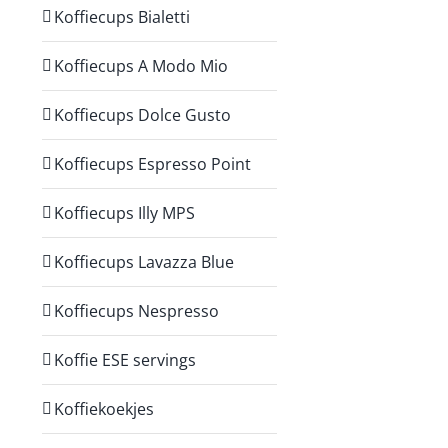
Koffiecups Bialetti
Koffiecups A Modo Mio
Koffiecups Dolce Gusto
Koffiecups Espresso Point
Koffiecups Illy MPS
Koffiecups Lavazza Blue
Koffiecups Nespresso
Koffie ESE servings
Koffiekoekjes