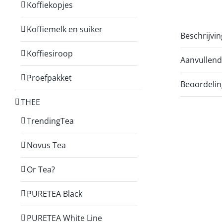
Koffiekopjes
Koffiemelk en suiker
Beschrijvin
Koffiesiroop
Aanvullend
Proefpakket
Beoordelin
THEE
TrendingTea
Novus Tea
Or Tea?
PURETEA Black
PURETEA White Line