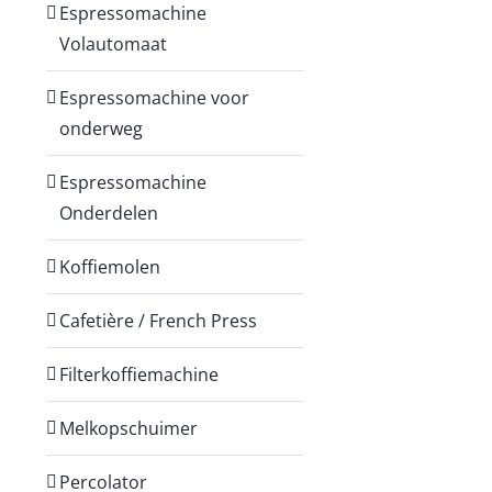
Espressomachine
Volautomaat
Espressomachine voor
onderweg
Espressomachine
Onderdelen
Koffiemolen
Cafetière / French Press
Filterkoffiemachine
Melkopschuimer
Percolator