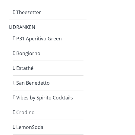
Theezetter
DRANKEN
P31 Aperitivo Green
Bongiorno
Estathé
San Benedetto
Vibes by Spirito Cocktails
Crodino
LemonSoda