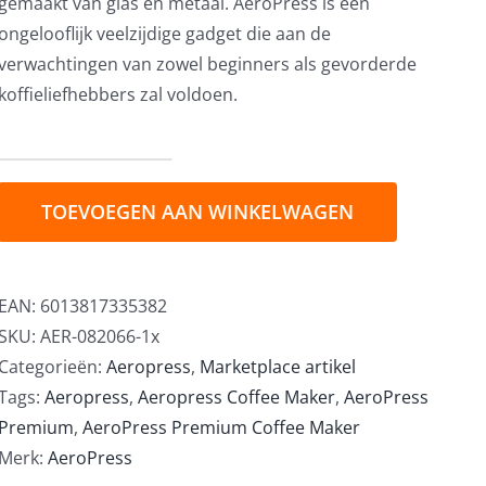
gemaakt van glas en metaal. AeroPress is een
ongelooflijk veelzijdige gadget die aan de
verwachtingen van zowel beginners als gevorderde
koffieliefhebbers zal voldoen.
AeroPress
Premium
TOEVOEGEN AAN WINKELWAGEN
Coffee
Maker
+
EAN:
6013817335382
Organizer
SKU:
AER-082066-1x
Stand
Categorieën:
Aeropress
,
Marketplace artikel
set
Tags:
Aeropress
,
Aeropress Coffee Maker
,
AeroPress
aantal
Premium
,
AeroPress Premium Coffee Maker
Merk:
AeroPress