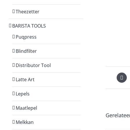
Theezetter
BARISTA TOOLS
Puqpress
Blindfilter
Distributor Tool
Latte Art
Lepels
Maatlepel
Gerelatee
Melkkan