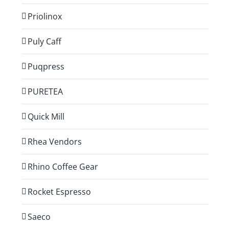
Priolinox
Puly Caff
Puqpress
PURETEA
Quick Mill
Rhea Vendors
Rhino Coffee Gear
Rocket Espresso
Saeco