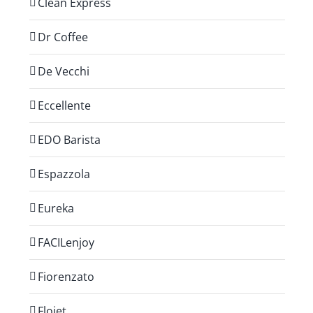
Clean Express
Dr Coffee
De Vecchi
Eccellente
EDO Barista
Espazzola
Eureka
FACILenjoy
Fiorenzato
Flojet