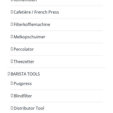
Cafetière / French Press
Filterkoffiemachine
Melkopschuimer
Percolator
Theezetter
BARISTA TOOLS
Puqpress
Blindfilter
Distributor Tool