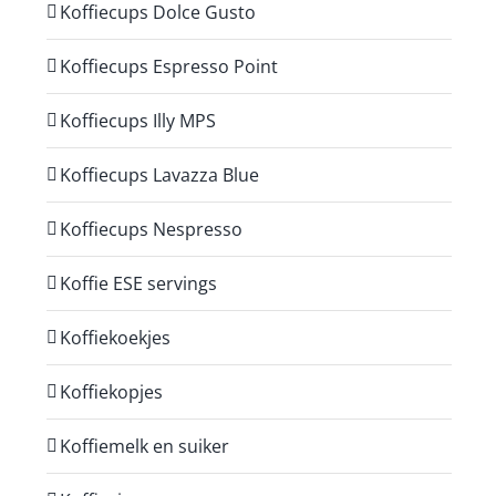
Koffiecups Dolce Gusto
Koffiecups Espresso Point
Koffiecups Illy MPS
Koffiecups Lavazza Blue
Koffiecups Nespresso
Koffie ESE servings
Koffiekoekjes
Koffiekopjes
Koffiemelk en suiker