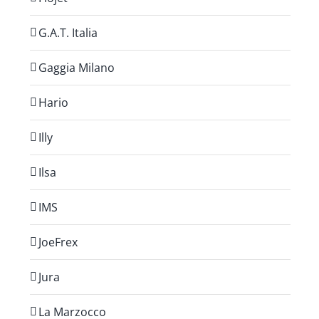
G.A.T. Italia
Gaggia Milano
Hario
Illy
Ilsa
IMS
JoeFrex
Jura
La Marzocco