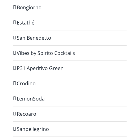
Bongiorno
Estathé
San Benedetto
Vibes by Spirito Cocktails
P31 Aperitivo Green
Crodino
LemonSoda
Recoaro
Sanpellegrino