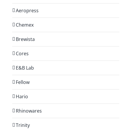
Aeropress
Chemex
Brewista
Cores
E&B Lab
Fellow
Hario
Rhinowares
Trinity