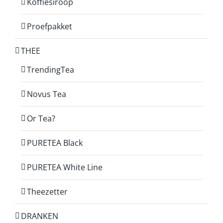
Koffiesiroop
Proefpakket
THEE
TrendingTea
Novus Tea
Or Tea?
PURETEA Black
PURETEA White Line
Theezetter
DRANKEN