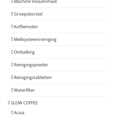
Machine Volautomaat
Groepsborstel
Koffiemolen
Melksysteemreiniging
Ontkalking
Reinigingspoeder
Reinigingstabletten
Waterfilter
SLOW COFFEE
Acaia