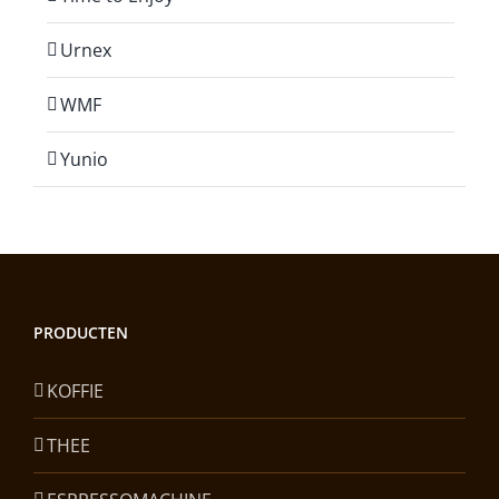
Urnex
WMF
Yunio
PRODUCTEN
KOFFIE
THEE