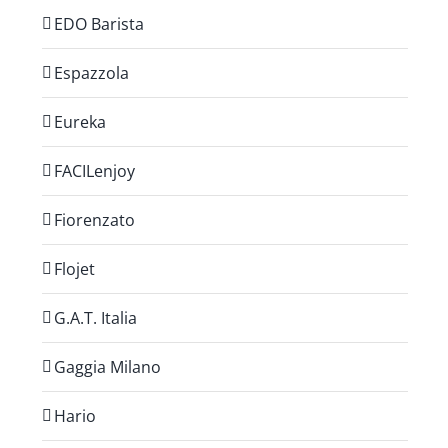
EDO Barista
Espazzola
Eureka
FACILenjoy
Fiorenzato
Flojet
G.A.T. Italia
Gaggia Milano
Hario