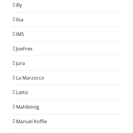
Illy
Ilsa
IMS
JoeFrex
Jura
La Marzocco
Lattiz
Mahlkönig
Manuel Koffie