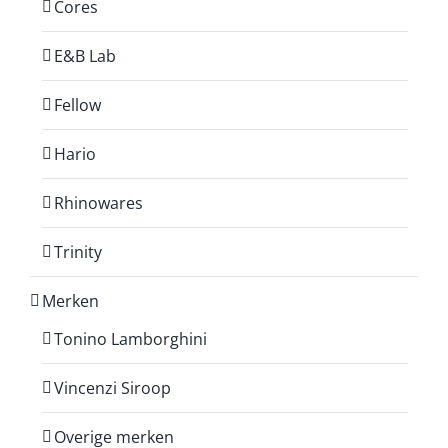
Cores
E&B Lab
Fellow
Hario
Rhinowares
Trinity
Merken
Tonino Lamborghini
Vincenzi Siroop
Overige merken