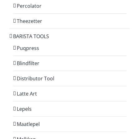
Percolator
Theezetter
BARISTA TOOLS
Puqpress
Blindfilter
Distributor Tool
Latte Art
Lepels
Maatlepel