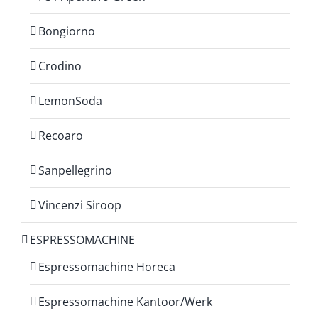
Bongiorno
Crodino
LemonSoda
Recoaro
Sanpellegrino
Vincenzi Siroop
ESPRESSOMACHINE
Espressomachine Horeca
Espressomachine Kantoor/Werk