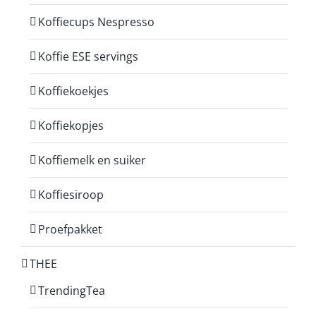
Koffiecups Nespresso
Koffie ESE servings
Koffiekoekjes
Koffiekopjes
Koffiemelk en suiker
Koffiesiroop
Proefpakket
THEE
TrendingTea