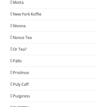
Motta
New York Koffie
Nivona
Novus Tea
Or Tea?
Pällo
Priolinox
Puly Caff
Puqpress