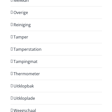
Melkkan
Overige
Reiniging
Tamper
Tamperstation
Tampingmat
Thermometer
Uitklopbak
Uitkloplade
Weegschaal