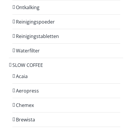
Ontkalking
Reinigingspoeder
Reinigingstabletten
Waterfilter
SLOW COFFEE
Acaia
Aeropress
Chemex
Brewista