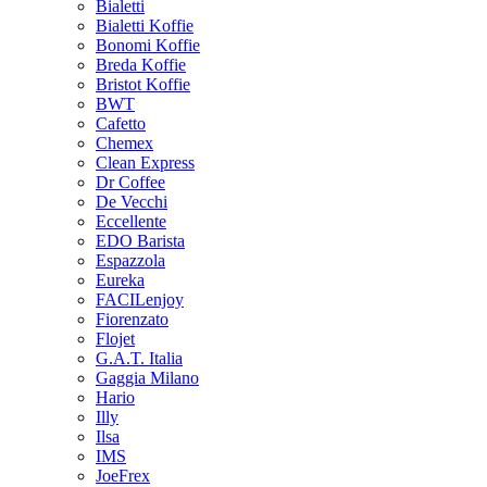
Bialetti
Bialetti Koffie
Bonomi Koffie
Breda Koffie
Bristot Koffie
BWT
Cafetto
Chemex
Clean Express
Dr Coffee
De Vecchi
Eccellente
EDO Barista
Espazzola
Eureka
FACILenjoy
Fiorenzato
Flojet
G.A.T. Italia
Gaggia Milano
Hario
Illy
Ilsa
IMS
JoeFrex