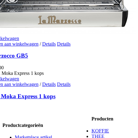
nkelwagen
n aan winkelwagen
/
Details
Details
rzocco GB5
00
nkelwagen
n aan winkelwagen
/
Details
Details
i Moka Express 1 kops
Producten
Productcategorieën
KOFFIE
THEE
Marketplace artikel