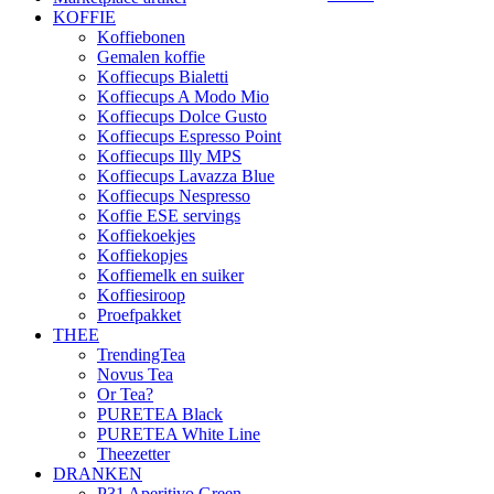
KOFFIE
Koffiebonen
Gemalen koffie
Koffiecups Bialetti
Koffiecups A Modo Mio
Koffiecups Dolce Gusto
Koffiecups Espresso Point
Koffiecups Illy MPS
Koffiecups Lavazza Blue
Koffiecups Nespresso
Koffie ESE servings
Koffiekoekjes
Koffiekopjes
Koffiemelk en suiker
Koffiesiroop
Proefpakket
THEE
TrendingTea
Novus Tea
Or Tea?
PURETEA Black
PURETEA White Line
Theezetter
DRANKEN
P31 Aperitivo Green