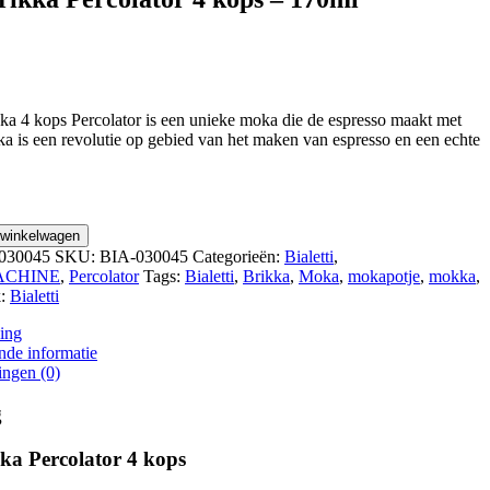
kka 4 kops Percolator is een unieke moka die de espresso maakt met
a is een revolutie op gebied van het maken van espresso en een echte
 winkelwagen
030045
SKU:
BIA-030045
Categorieën:
Bialetti
,
ACHINE
,
Percolator
Tags:
Bialetti
,
Brikka
,
Moka
,
mokapotje
,
mokka
,
k:
Bialetti
ing
nde informatie
ingen (0)
g
kka Percolator 4 kops