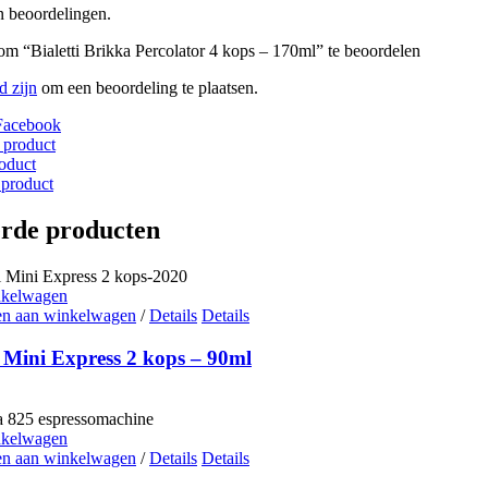
n beoordelingen.
om “Bialetti Brikka Percolator 4 kops – 170ml” te beoordelen
d zijn
om een beoordeling te plaatsen.
Facebook
 product
roduct
 product
erde producten
nkelwagen
n aan winkelwagen
/
Details
Details
i Mini Express 2 kops – 90ml
nkelwagen
n aan winkelwagen
/
Details
Details