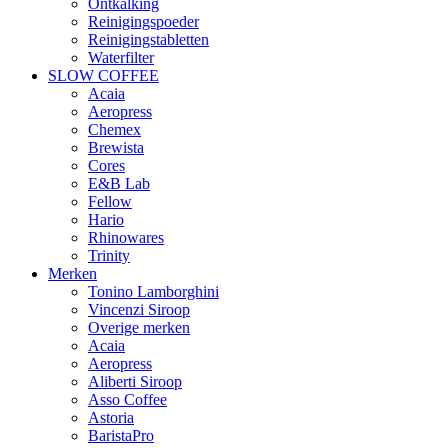
Ontkalking
Reinigingspoeder
Reinigingstabletten
Waterfilter
SLOW COFFEE
Acaia
Aeropress
Chemex
Brewista
Cores
E&B Lab
Fellow
Hario
Rhinowares
Trinity
Merken
Tonino Lamborghini
Vincenzi Siroop
Overige merken
Acaia
Aeropress
Aliberti Siroop
Asso Coffee
Astoria
BaristaPro