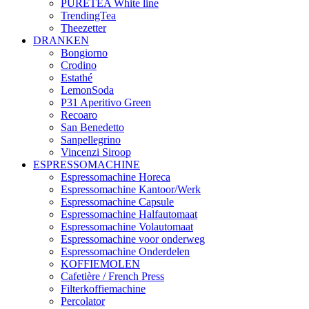
PURETEA White line
TrendingTea
Theezetter
DRANKEN
Bongiorno
Crodino
Estathé
LemonSoda
P31 Aperitivo Green
Recoaro
San Benedetto
Sanpellegrino
Vincenzi Siroop
ESPRESSOMACHINE
Espressomachine Horeca
Espressomachine Kantoor/Werk
Espressomachine Capsule
Espressomachine Halfautomaat
Espressomachine Volautomaat
Espressomachine voor onderweg
Espressomachine Onderdelen
KOFFIEMOLEN
Cafetière / French Press
Filterkoffiemachine
Percolator