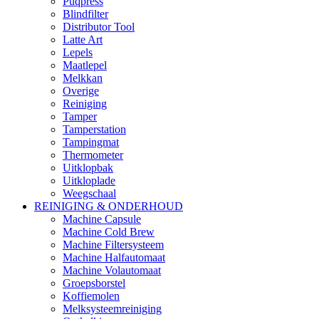
Puqpress
Blindfilter
Distributor Tool
Latte Art
Lepels
Maatlepel
Melkkan
Overige
Reiniging
Tamper
Tamperstation
Tampingmat
Thermometer
Uitklopbak
Uitkloplade
Weegschaal
REINIGING & ONDERHOUD
Machine Capsule
Machine Cold Brew
Machine Filtersysteem
Machine Halfautomaat
Machine Volautomaat
Groepsborstel
Koffiemolen
Melksysteemreiniging