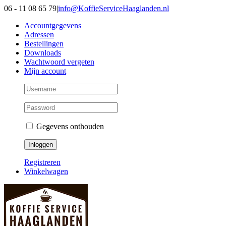
Ga
06 - 11 08 65 79
|
info@KoffieServiceHaaglanden.nl
naar
Accountgegevens
inhoud
Adressen
Bestellingen
Downloads
Wachtwoord vergeten
Mijn account
Gegevens onthouden
Registreren
Winkelwagen