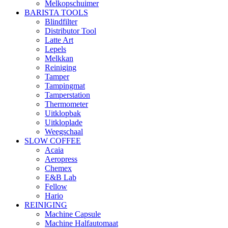
Melkopschuimer
BARISTA TOOLS
Blindfilter
Distributor Tool
Latte Art
Lepels
Melkkan
Reiniging
Tamper
Tampingmat
Tamperstation
Thermometer
Uitklopbak
Uitkloplade
Weegschaal
SLOW COFFEE
Acaia
Aeropress
Chemex
E&B Lab
Fellow
Hario
REINIGING
Machine Capsule
Machine Halfautomaat