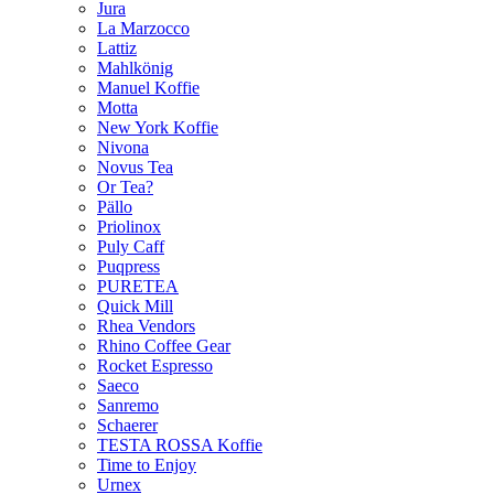
Jura
La Marzocco
Lattiz
Mahlkönig
Manuel Koffie
Motta
New York Koffie
Nivona
Novus Tea
Or Tea?
Pällo
Priolinox
Puly Caff
Puqpress
PURETEA
Quick Mill
Rhea Vendors
Rhino Coffee Gear
Rocket Espresso
Saeco
Sanremo
Schaerer
TESTA ROSSA Koffie
Time to Enjoy
Urnex