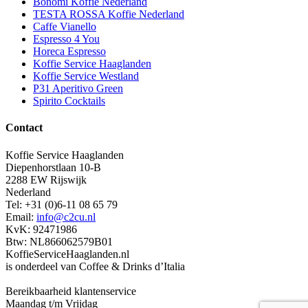
Bonomi Koffie Nederland
TESTA ROSSA Koffie Nederland
Caffe Vianello
Espresso 4 You
Horeca Espresso
Koffie Service Haaglanden
Koffie Service Westland
P31 Aperitivo Green
Spirito Cocktails
Contact
Koffie Service Haaglanden
Diepenhorstlaan 10-B
2288 EW Rijswijk
Nederland
Tel: +31 (0)6-11 08 65 79
Email:
info@c2cu.nl
KvK: 92471986
Btw: NL866062579B01
KoffieServiceHaaglanden.nl
is onderdeel van Coffee & Drinks d’Italia
Bereikbaarheid klantenservice
Maandag t/m Vrijdag