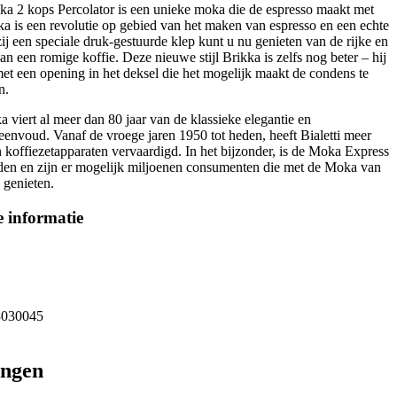
kka 2 kops Percolator is een unieke moka die de espresso maakt met
a is een revolutie op gebied van het maken van espresso en een echte
ij een speciale druk-gestuurde klep kunt u nu genieten van de rijke en
n een romige koffie. Deze nieuwe stijl Brikka is zelfs nog beter – hij
 met een opening in het deksel die het mogelijk maakt de condens te
n.
a viert al meer dan 80 jaar van de klassieke elegantie en
eenvoud. Vanaf de vroege jaren 1950 tot heden, heeft Bialetti meer
 koffiezetapparaten vervaardigd. In het bijzonder, is de Moka Express
den en zijn er mogelijk miljoenen consumenten die met de Moka van
e genieten.
 informatie
3030045
ingen