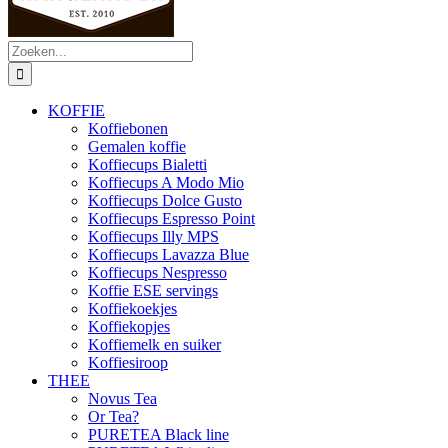
Zoeken
naar:
KOFFIE
Koffiebonen
Gemalen koffie
Koffiecups Bialetti
Koffiecups A Modo Mio
Koffiecups Dolce Gusto
Koffiecups Espresso Point
Koffiecups Illy MPS
Koffiecups Lavazza Blue
Koffiecups Nespresso
Koffie ESE servings
Koffiekoekjes
Koffiekopjes
Koffiemelk en suiker
Koffiesiroop
THEE
Novus Tea
Or Tea?
PURETEA Black line