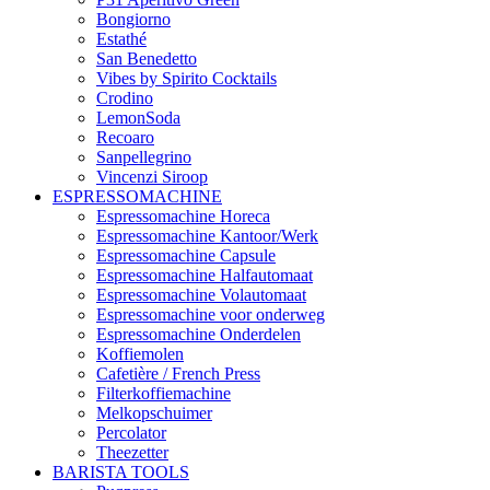
Bongiorno
Estathé
San Benedetto
Vibes by Spirito Cocktails
Crodino
LemonSoda
Recoaro
Sanpellegrino
Vincenzi Siroop
ESPRESSOMACHINE
Espressomachine Horeca
Espressomachine Kantoor/Werk
Espressomachine Capsule
Espressomachine Halfautomaat
Espressomachine Volautomaat
Espressomachine voor onderweg
Espressomachine Onderdelen
Koffiemolen
Cafetière / French Press
Filterkoffiemachine
Melkopschuimer
Percolator
Theezetter
BARISTA TOOLS