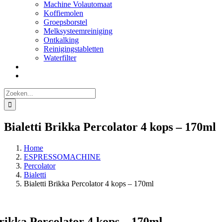
Machine Volautomaat
Koffiemolen
Groepsborstel
Melksysteemreiniging
Ontkalking
Reinigingstabletten
Waterfilter
Zoeken
naar:
Bialetti Brikka Percolator 4 kops – 170ml
Home
ESPRESSOMACHINE
Percolator
Bialetti
Bialetti Brikka Percolator 4 kops – 170ml
Brikka Percolator 4 kops – 170ml