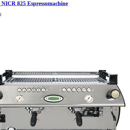
 NICR 825 Espressomachine
0