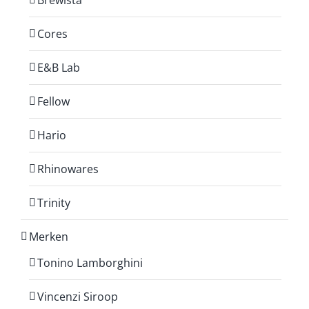
Brewista
Cores
E&B Lab
Fellow
Hario
Rhinowares
Trinity
Merken
Tonino Lamborghini
Vincenzi Siroop