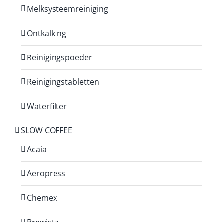
Melksysteemreiniging
Ontkalking
Reinigingspoeder
Reinigingstabletten
Waterfilter
SLOW COFFEE
Acaia
Aeropress
Chemex