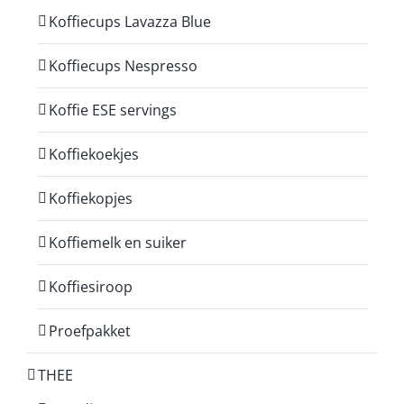
Koffiecups Lavazza Blue
Koffiecups Nespresso
Koffie ESE servings
Koffiekoekjes
Koffiekopjes
Koffiemelk en suiker
Koffiesiroop
Proefpakket
THEE