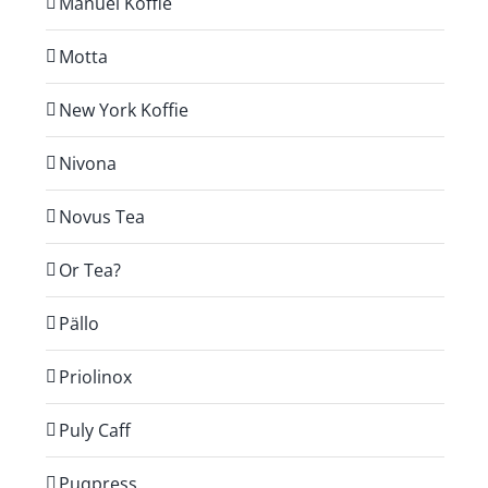
Manuel Koffie
Motta
New York Koffie
Nivona
Novus Tea
Or Tea?
Pällo
Priolinox
Puly Caff
Puqpress