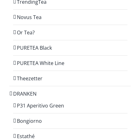
TrendingTea
Novus Tea
Or Tea?
PURETEA Black
PURETEA White Line
Theezetter
DRANKEN
P31 Aperitivo Green
Bongiorno
Estathé