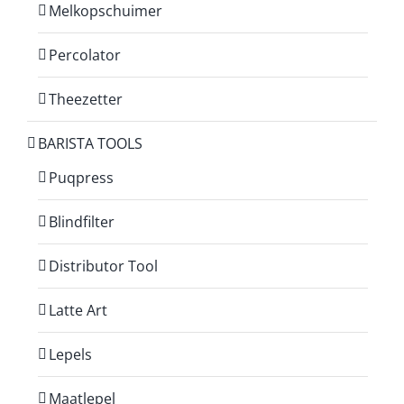
Melkopschuimer
Percolator
Theezetter
BARISTA TOOLS
Puqpress
Blindfilter
Distributor Tool
Latte Art
Lepels
Maatlepel