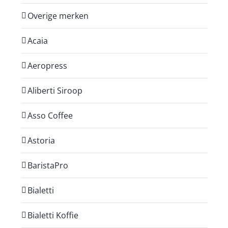
Overige merken
Acaia
Aeropress
Aliberti Siroop
Asso Coffee
Astoria
BaristaPro
Bialetti
Bialetti Koffie