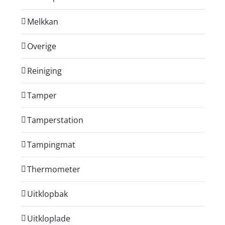
Melkkan
Overige
Reiniging
Tamper
Tamperstation
Tampingmat
Thermometer
Uitklopbak
Uitkloplade