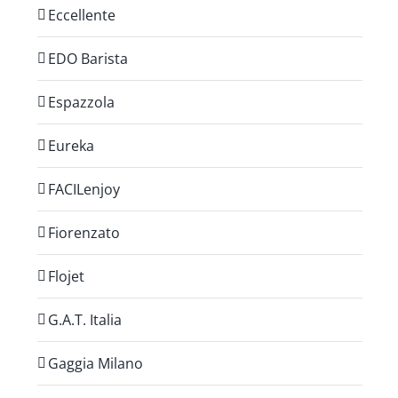
Eccellente
EDO Barista
Espazzola
Eureka
FACILenjoy
Fiorenzato
Flojet
G.A.T. Italia
Gaggia Milano