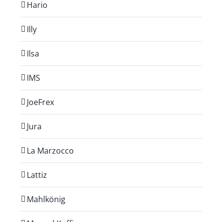
Hario
Illy
Ilsa
IMS
JoeFrex
Jura
La Marzocco
Lattiz
Mahlkönig