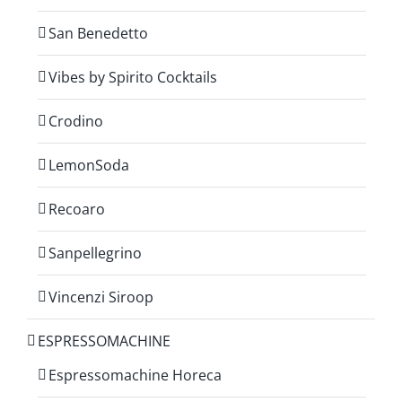
San Benedetto
Vibes by Spirito Cocktails
Crodino
LemonSoda
Recoaro
Sanpellegrino
Vincenzi Siroop
ESPRESSOMACHINE
Espressomachine Horeca