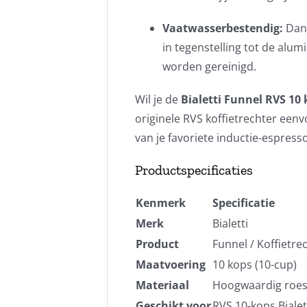
Vaatwasserbestendig:
Dank
in tegenstelling tot de alu
worden gereinigd.
Wil je de
Bialetti Funnel RVS 10
originele RVS koffietrechter een
van je favoriete inductie-espresso
Productspecificaties
Kenmerk
Specificatie
Merk
Bialetti
Product
Funnel / Koffietrec
Maatvoering
10 kops (10-cup)
Materiaal
Hoogwaardig roestv
Geschikt voor
RVS 10-kops Bialet