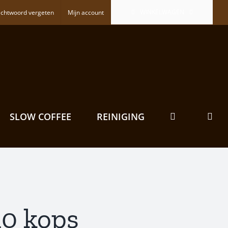
WINKELWAGEN
chtwoord vergeten
Mijn account
SLOW COFFEE
REINIGING
10 kops