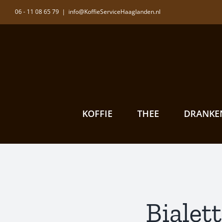
Ga
06 - 11 08 65 79
|
info@KoffieServiceHaaglanden.nl
naar
inhoud
KOFFIE
THEE
DRANKE
Bialet