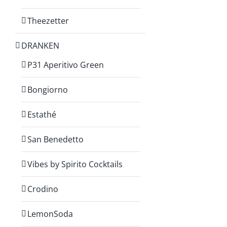
Theezetter
DRANKEN
P31 Aperitivo Green
Bongiorno
Estathé
San Benedetto
Vibes by Spirito Cocktails
Crodino
LemonSoda