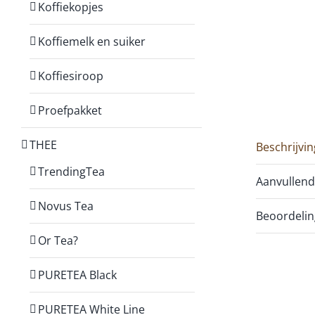
Koffiekopjes
Koffiemelk en suiker
Koffiesiroop
Proefpakket
THEE
Beschrijvin
TrendingTea
Aanvullend
Novus Tea
Beoordelin
Or Tea?
PURETEA Black
PURETEA White Line