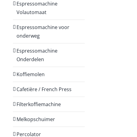
Espressomachine
Volautomaat
Espressomachine voor
onderweg
Espressomachine
Onderdelen
Koffiemolen
Cafetière / French Press
Filterkoffiemachine
Melkopschuimer
Percolator