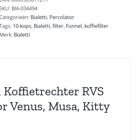
aantal
SKU:
BIA-034494
Categorieën:
Bialetti
,
Percolator
Tags:
10-kops
,
Bialetti
,
filter
,
Funnel
,
koffiefilter
Merk:
Bialetti
l Koffietrechter RVS
or Venus, Musa, Kitty