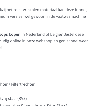
zij het roestvrijstalen materiaal kan deze funnel,
minium versies, wél gewoon in de vaatwasmachine
 kops kopen
in Nederland of België? Bestel deze
voudig online in onze webshop en geniet snel weer
!
hter / Filtertrechter
rij staal (RVS)
ti modellen (Venus, Musa, Kitty, Class)