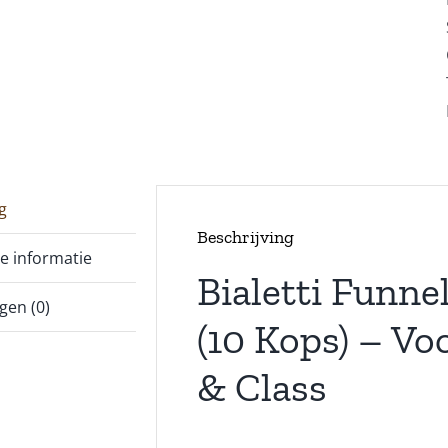
g
Beschrijving
e informatie
Bialetti Funne
gen (0)
(10 Kops) – Vo
& Class