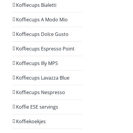
Koffiecups Bialetti
Koffiecups A Modo Mio
Koffiecups Dolce Gusto
Koffiecups Espresso Point
Koffiecups Illy MPS
Koffiecups Lavazza Blue
Koffiecups Nespresso
Koffie ESE servings
Koffiekoekjes