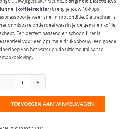
ongeluk kwijtgeraakt? Met deze
originele Bialetti RVS
funnel (koffietrechter)
breng je jouw 10-kops
espressopotje weer snel in topconditie. De trechter is
het onmisbare onderdeel waarin je de gemalen koffie
schept. Een perfect passend en schoon filter is
essentieel voor een optimale drukopbouw, een goede
doorloop van het water en de ultieme Italiaanse
smaakbeleving.
Bialetti
Funnel
filter
TOEVOEGEN AAN WINKELWAGEN
RVS
10
kops
EAN:
8006363011211