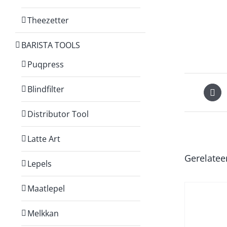
Theezetter
BARISTA TOOLS
Puqpress
Blindfilter
Distributor Tool
Latte Art
Gerelatee
Lepels
Maatlepel
Melkkan