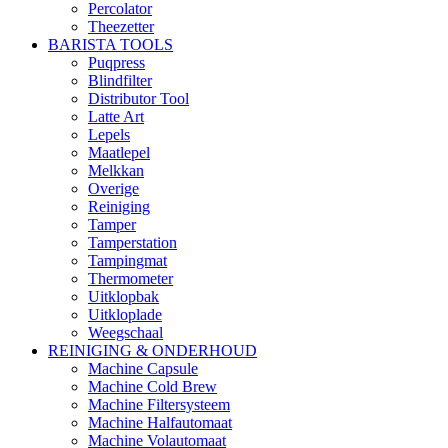
Percolator
Theezetter
BARISTA TOOLS
Puqpress
Blindfilter
Distributor Tool
Latte Art
Lepels
Maatlepel
Melkkan
Overige
Reiniging
Tamper
Tamperstation
Tampingmat
Thermometer
Uitklopbak
Uitkloplade
Weegschaal
REINIGING & ONDERHOUD
Machine Capsule
Machine Cold Brew
Machine Filtersysteem
Machine Halfautomaat
Machine Volautomaat