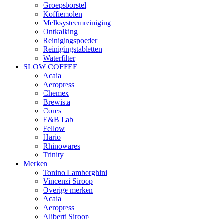
Groepsborstel
Koffiemolen
Melksysteemreiniging
Ontkalking
Reinigingspoeder
Reinigingstabletten
Waterfilter
SLOW COFFEE
Acaia
Aeropress
Chemex
Brewista
Cores
E&B Lab
Fellow
Hario
Rhinowares
Trinity
Merken
Tonino Lamborghini
Vincenzi Siroop
Overige merken
Acaia
Aeropress
Aliberti Siroop