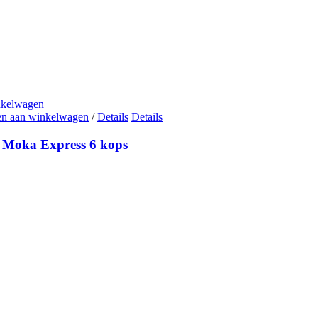
nkelwagen
n aan winkelwagen
/
Details
Details
i Moka Express 6 kops