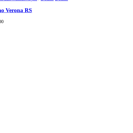
o Verona RS
00