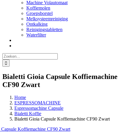
Machine Volautomaat
Koffiemolen
Groepsborstel
Melksysteemreiniging
Ontkalking
Reinigingstabletten
Waterfilter
Zoeken
naar:
Bialetti Gioia Capsule Koffiemachine
CF90 Zwart
Home
ESPRESSOMACHINE
Espressomachine Capsule
Bialetti Koffie
Bialetti Gioia Capsule Koffiemachine CF90 Zwart