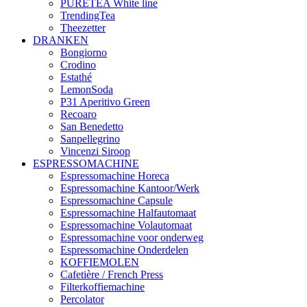
PURETEA White line
TrendingTea
Theezetter
DRANKEN
Bongiorno
Crodino
Estathé
LemonSoda
P31 Aperitivo Green
Recoaro
San Benedetto
Sanpellegrino
Vincenzi Siroop
ESPRESSOMACHINE
Espressomachine Horeca
Espressomachine Kantoor/Werk
Espressomachine Capsule
Espressomachine Halfautomaat
Espressomachine Volautomaat
Espressomachine voor onderweg
Espressomachine Onderdelen
KOFFIEMOLEN
Cafetière / French Press
Filterkoffiemachine
Percolator