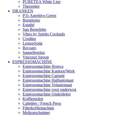
PURETEA White Line
Theezetter
DRANKEN
P31 Aperitivo Green
Bongiorno
Estathé
San Benedetto
Vibes by Spirito Cocktails
Crodino
LemonSoda
Recoaro
Sanpellegrino
Vincenzi Siroop
ESPRESSOMACHINE
Espressomachine Horeca
Espressomachine Kantoor/Werk
Espressomachine Capsule
Espressomachine Halfautomaat
Espressomachine Volautomaat
Espressomachine voor onderweg
Espressomachine Onderdelen
Koffiemolen
Cafetière / French Press
Filterkoffiemachine
Melkopschuimer