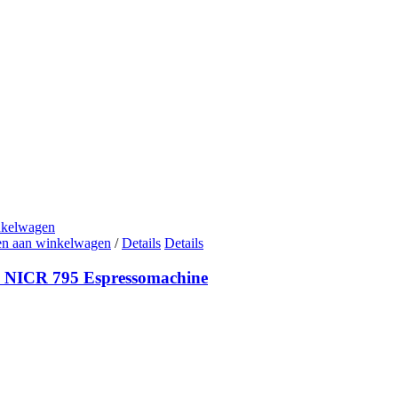
nkelwagen
n aan winkelwagen
/
Details
Details
 NICR 795 Espressomachine