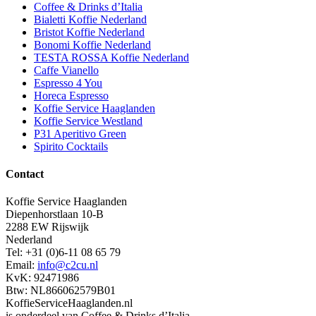
Coffee & Drinks d’Italia
Bialetti Koffie Nederland
Bristot Koffie Nederland
Bonomi Koffie Nederland
TESTA ROSSA Koffie Nederland
Caffe Vianello
Espresso 4 You
Horeca Espresso
Koffie Service Haaglanden
Koffie Service Westland
P31 Aperitivo Green
Spirito Cocktails
Contact
Koffie Service Haaglanden
Diepenhorstlaan 10-B
2288 EW Rijswijk
Nederland
Tel: +31 (0)6-11 08 65 79
Email:
info@c2cu.nl
KvK: 92471986
Btw: NL866062579B01
KoffieServiceHaaglanden.nl
is onderdeel van Coffee & Drinks d’Italia