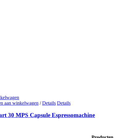
nkelwagen
n aan winkelwagen
/
Details
Details
mart 30 MPS Capsule Espressomachine
Producten