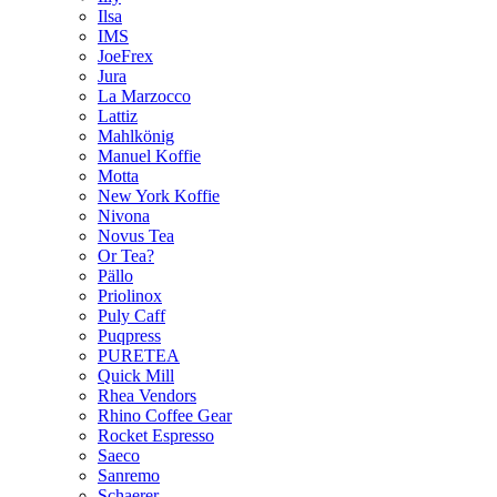
Ilsa
IMS
JoeFrex
Jura
La Marzocco
Lattiz
Mahlkönig
Manuel Koffie
Motta
New York Koffie
Nivona
Novus Tea
Or Tea?
Pällo
Priolinox
Puly Caff
Puqpress
PURETEA
Quick Mill
Rhea Vendors
Rhino Coffee Gear
Rocket Espresso
Saeco
Sanremo
Schaerer