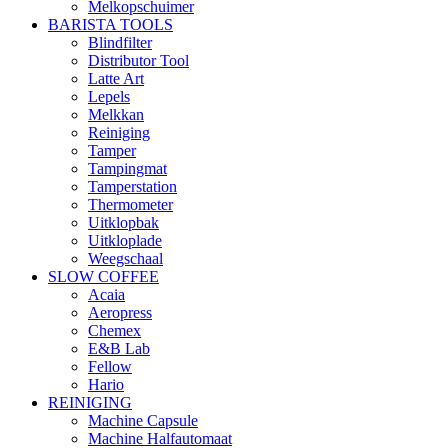
Melkopschuimer
BARISTA TOOLS
Blindfilter
Distributor Tool
Latte Art
Lepels
Melkkan
Reiniging
Tamper
Tampingmat
Tamperstation
Thermometer
Uitklopbak
Uitkloplade
Weegschaal
SLOW COFFEE
Acaia
Aeropress
Chemex
E&B Lab
Fellow
Hario
REINIGING
Machine Capsule
Machine Halfautomaat