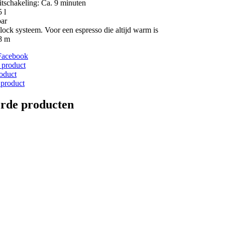
tschakeling: Ca. 9 minuten
 l
ar
ock systeem. Voor een espresso die altijd warm is
8 m
Facebook
 product
roduct
 product
erde producten