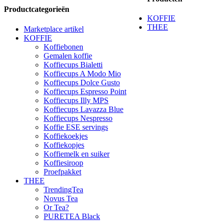
Productcategorieën
KOFFIE
THEE
Marketplace artikel
KOFFIE
Koffiebonen
Gemalen koffie
Koffiecups Bialetti
Koffiecups A Modo Mio
Koffiecups Dolce Gusto
Koffiecups Espresso Point
Koffiecups Illy MPS
Koffiecups Lavazza Blue
Koffiecups Nespresso
Koffie ESE servings
Koffiekoekjes
Koffiekopjes
Koffiemelk en suiker
Koffiesiroop
Proefpakket
THEE
TrendingTea
Novus Tea
Or Tea?
PURETEA Black