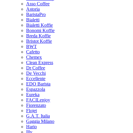
Asso Coffee
Astoria
BaristaPro
Bialetti
Bialetti Koffie
Bonomi Koffie
Breda Koffie
Bristot Koffie
BWT
Cafetto
Chemex
Clean Express
Dr Coffee
De Vecchi
Eccellente
EDO Barista
Espazzola
Eureka
FACILenjoy
Fiorenzato
Flojet
G.A.T. Italia
Gaggia Milano
Hario
Illy