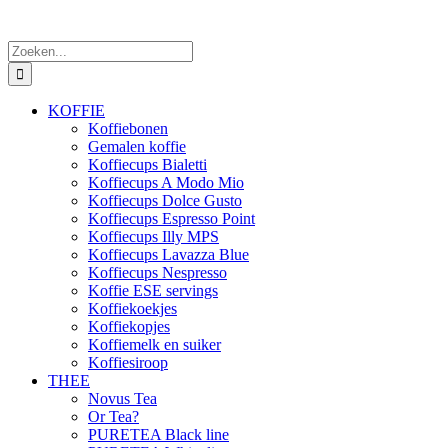
Zoeken
naar:
KOFFIE
Koffiebonen
Gemalen koffie
Koffiecups Bialetti
Koffiecups A Modo Mio
Koffiecups Dolce Gusto
Koffiecups Espresso Point
Koffiecups Illy MPS
Koffiecups Lavazza Blue
Koffiecups Nespresso
Koffie ESE servings
Koffiekoekjes
Koffiekopjes
Koffiemelk en suiker
Koffiesiroop
THEE
Novus Tea
Or Tea?
PURETEA Black line