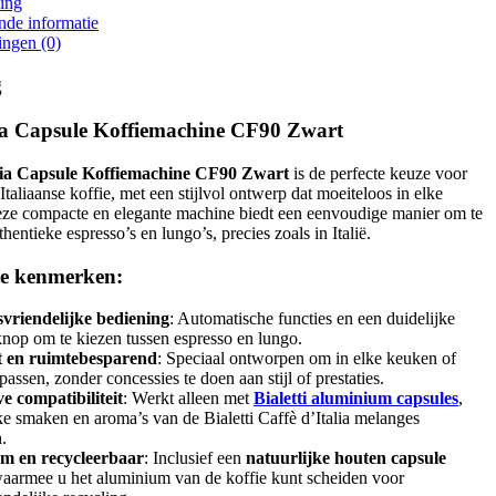
ing
nde informatie
ingen (0)
g
oia Capsule Koffiemachine CF90 Zwart
ioia Capsule Koffiemachine CF90 Zwart
is de perfecte keuze voor
Italiaanse koffie, met een stijlvol ontwerp dat moeiteloos in elke
eze compacte en elegante machine biedt een eenvoudige manier om te
hentieke espresso’s en lungo’s, precies zoals in Italië.
te kenmerken:
vriendelijke bediening
: Automatische functies en een duidelijke
nop om te kiezen tussen espresso en lungo.
 en ruimtebesparend
: Speciaal ontworpen om in elke keuken of
passen, zonder concessies te doen aan stijl of prestaties.
e compatibiliteit
: Werkt alleen met
Bialetti aluminium capsules
,
jke smaken en aroma’s van de Bialetti Caffè d’Italia melanges
.
m en recycleerbaar
: Inclusief een
natuurlijke houten capsule
aarmee u het aluminium van de koffie kunt scheiden voor