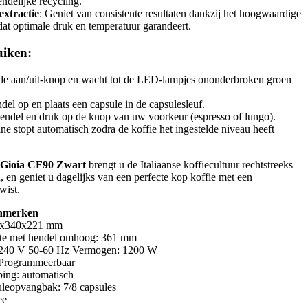
endelijke recycling.
extractie
: Geniet van consistente resultaten dankzij het hoogwaardige
at optimale druk en temperatuur garandeert.
uiken:
de aan/uit-knop en wacht tot de LED-lampjes ononderbroken groen
ndel op en plaats een capsule in de capsulesleuf.
hendel en druk op de knop van uw voorkeur (espresso of lungo).
e stopt automatisch zodra de koffie het ingestelde niveau heeft
i Gioia CF90 Zwart
brengt u de Italiaanse koffiecultuur rechtstreeks
 en geniet u dagelijks van een perfecte kop koffie met een
wist.
enmerken
3x340x221 mm
te met hendel omhoog: 361 mm
-240 V 50-60 Hz Vermogen: 1200 W
 Programmeerbaar
ping: automatisch
uleopvangbak: 7/8 capsules
ee