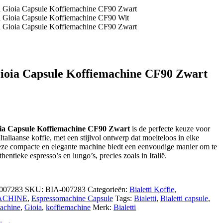
Gioia Capsule Koffiemachine CF90 Zwart
ioia Capsule Koffiemachine CF90 Zwart
is de perfecte keuze voor
Italiaanse koffie, met een stijlvol ontwerp dat moeiteloos in elke
eze compacte en elegante machine biedt een eenvoudige manier om te
hentieke espresso’s en lungo’s, precies zoals in Italië.
007283
SKU:
BIA-007283
Categorieën:
Bialetti Koffie
,
ACHINE
,
Espressomachine Capsule
Tags:
Bialetti
,
Bialetti capsule
,
machine
,
Gioia
,
koffiemachine
Merk:
Bialetti