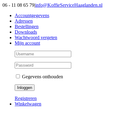
Ga
06 - 11 08 65 79
|
info@KoffieServiceHaaglanden.nl
naar
Accountgegevens
inhoud
Adressen
Bestellingen
Downloads
Wachtwoord vergeten
Mijn account
Gegevens onthouden
Registreren
Winkelwagen