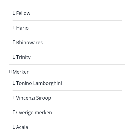
Fellow
Hario
Rhinowares
Trinity
Merken
Tonino Lamborghini
Vincenzi Siroop
Overige merken
Acaia