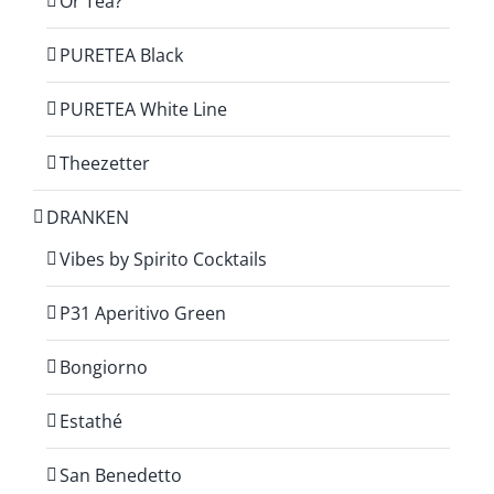
Or Tea?
PURETEA Black
PURETEA White Line
Theezetter
DRANKEN
Vibes by Spirito Cocktails
P31 Aperitivo Green
Bongiorno
Estathé
San Benedetto