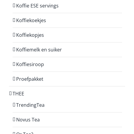
Koffie ESE servings
Koffiekoekjes
Koffiekopjes
Koffiemelk en suiker
Koffiesiroop
Proefpakket
THEE
TrendingTea
Novus Tea