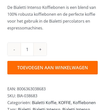
De Bialetti Intenso Koffiebonen is een blend van
100% robusta koffiebonen en de perfecte koffie
voor het gebruik in de Bialetti percolators en
espressomachines.
Bialetti
Intenso
Koffiebonen
TOEVOEGEN AAN WINKELWAGEN
500
gram
aantal
EAN:
8006363038683
SKU:
BIA-038683
Categorieën:
Bialetti Koffie
,
KOFFIE
,
Koffiebonen
Tags:
Bialetti
,
Bialetti Intenso
,
Bialetti Intenso