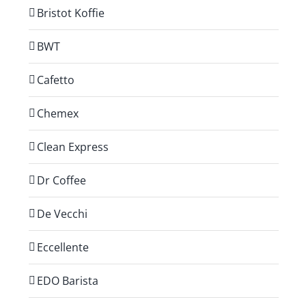
Bristot Koffie
BWT
Cafetto
Chemex
Clean Express
Dr Coffee
De Vecchi
Eccellente
EDO Barista