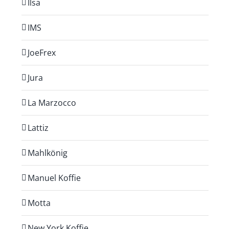
Ilsa
IMS
JoeFrex
Jura
La Marzocco
Lattiz
Mahlkönig
Manuel Koffie
Motta
New York Koffie