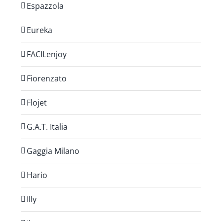
Espazzola
Eureka
FACILenjoy
Fiorenzato
Flojet
G.A.T. Italia
Gaggia Milano
Hario
Illy