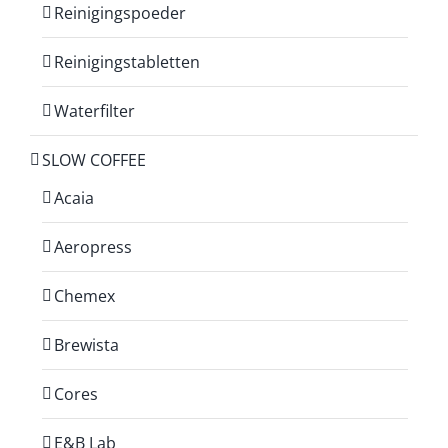
Reinigingspoeder
Reinigingstabletten
Waterfilter
SLOW COFFEE
Acaia
Aeropress
Chemex
Brewista
Cores
E&B Lab