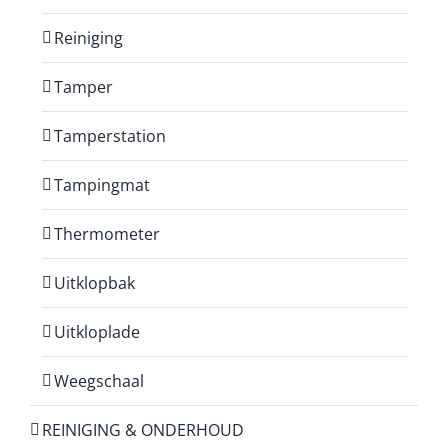
Reiniging
Tamper
Tamperstation
Tampingmat
Thermometer
Uitklopbak
Uitkloplade
Weegschaal
REINIGING & ONDERHOUD