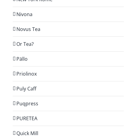
Nivona
Novus Tea
Or Tea?
Pällo
Priolinox
Puly Caff
Puqpress
PURETEA
Quick Mill