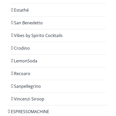
Estathé
San Benedetto
Vibes by Spirito Cocktails
Crodino
LemonSoda
Recoaro
Sanpellegrino
Vincenzi Siroop
ESPRESSOMACHINE