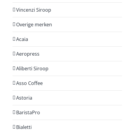
Vincenzi Siroop
Overige merken
Acaia
Aeropress
Aliberti Siroop
Asso Coffee
Astoria
BaristaPro
Bialetti