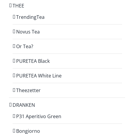
THEE
TrendingTea
Novus Tea
Or Tea?
PURETEA Black
PURETEA White Line
Theezetter
DRANKEN
P31 Aperitivo Green
Bongiorno