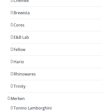
Chemex
Brewista
Cores
E&B Lab
Fellow
Hario
Rhinowares
Trinity
Merken
Tonino Lamborghini