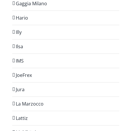
Gaggia Milano
Hario
Illy
Ilsa
IMS
JoeFrex
Jura
La Marzocco
Lattiz