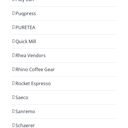
Puqpress
PURETEA
Quick Mill
Rhea Vendors
Rhino Coffee Gear
Rocket Espresso
Saeco
Sanremo
Schaerer