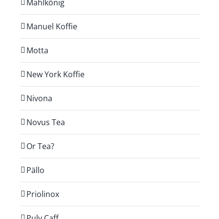
Mahlkönig
Manuel Koffie
Motta
New York Koffie
Nivona
Novus Tea
Or Tea?
Pällo
Priolinox
Puly Caff