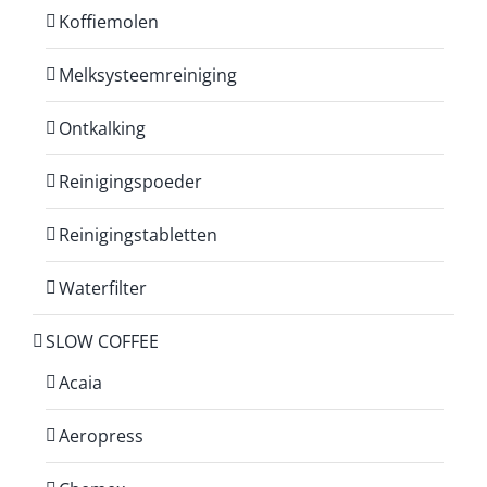
Koffiemolen
Melksysteemreiniging
Ontkalking
Reinigingspoeder
Reinigingstabletten
Waterfilter
SLOW COFFEE
Acaia
Aeropress