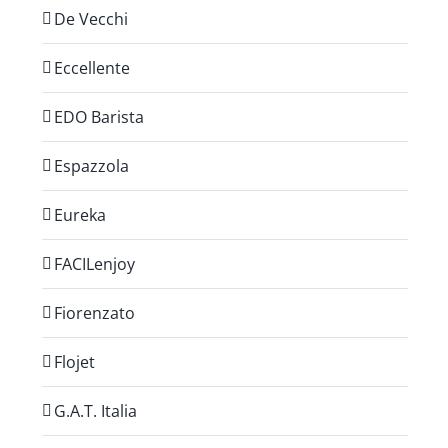
De Vecchi
Eccellente
EDO Barista
Espazzola
Eureka
FACILenjoy
Fiorenzato
Flojet
G.A.T. Italia