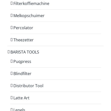
Filterkoffiemachine
Melkopschuimer
Percolator
Theezetter
BARISTA TOOLS
Puqpress
Blindfilter
Distributor Tool
Latte Art
Lepels