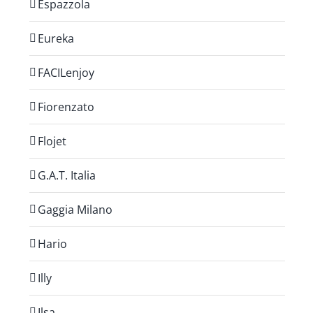
Espazzola
Eureka
FACILenjoy
Fiorenzato
Flojet
G.A.T. Italia
Gaggia Milano
Hario
Illy
Ilsa