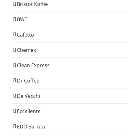
Bristot Koffie
BWT
Cafetto
Chemex
Clean Express
Dr Coffee
De Vecchi
Eccellente
EDO Barista