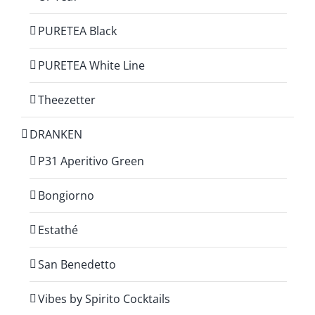
PURETEA Black
PURETEA White Line
Theezetter
DRANKEN
P31 Aperitivo Green
Bongiorno
Estathé
San Benedetto
Vibes by Spirito Cocktails