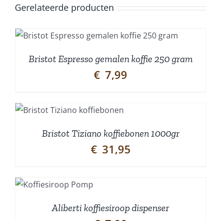
Gerelateerde producten
Bristot Espresso gemalen koffie 250 gram
€
7,99
Bristot Tiziano koffiebonen 1000gr
€
31,95
N
N
Aliberti koffiesiroop dispenser