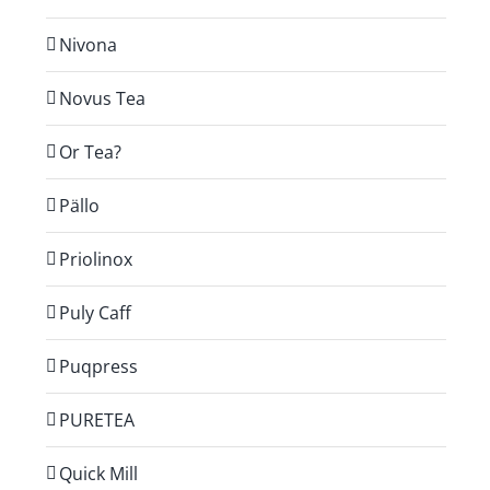
Nivona
Novus Tea
Or Tea?
Pällo
Priolinox
Puly Caff
Puqpress
PURETEA
Quick Mill