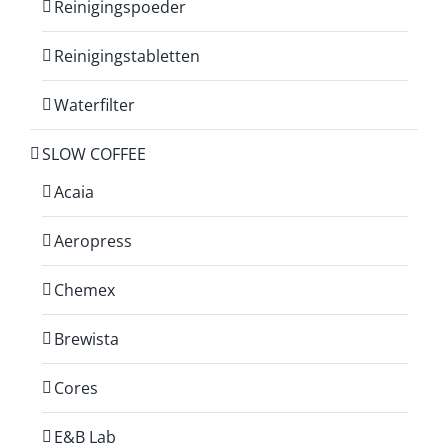
Reinigingspoeder
Reinigingstabletten
Waterfilter
SLOW COFFEE
Acaia
Aeropress
Chemex
Brewista
Cores
E&B Lab