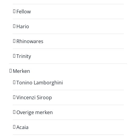
Fellow
Hario
Rhinowares
Trinity
Merken
Tonino Lamborghini
Vincenzi Siroop
Overige merken
Acaia