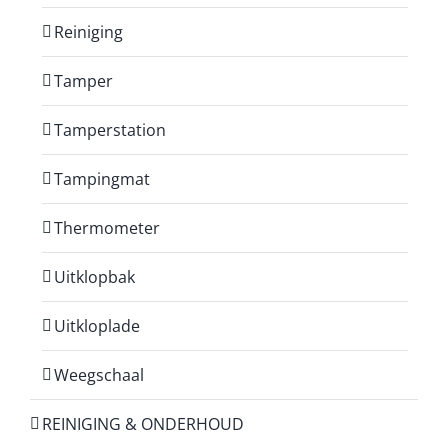
Reiniging
Tamper
Tamperstation
Tampingmat
Thermometer
Uitklopbak
Uitkloplade
Weegschaal
REINIGING & ONDERHOUD