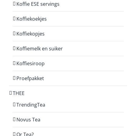
Koffie ESE servings
Koffiekoekjes
Koffiekopjes
Koffiemelk en suiker
Koffiesiroop
Proefpakket
THEE
TrendingTea
Novus Tea
Or Tea?