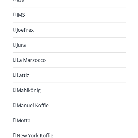
IMS
JoeFrex
Jura
La Marzocco
Lattiz
Mahlkönig
Manuel Koffie
Motta
New York Koffie