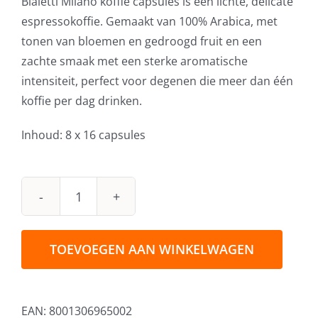
Bialetti Milano koffie capsules is een lichte, delicate
espressokoffie. Gemaakt van 100% Arabica, met
tonen van bloemen en gedroogd fruit en een
zachte smaak met een sterke aromatische
intensiteit, perfect voor degenen die meer dan één
koffie per dag drinken.
Inhoud: 8 x 16 capsules
Bialetti
Milano
Koffie
TOEVOEGEN AAN WINKELWAGEN
Capsules
8x16st
aantal
EAN:
8001306965002