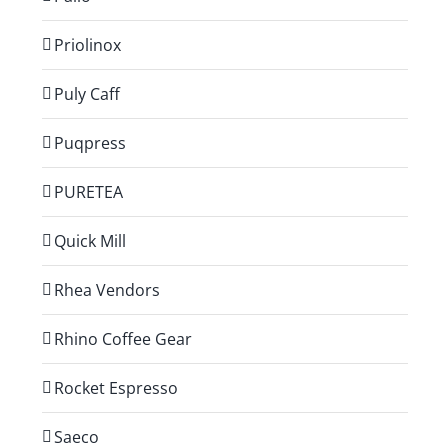
Priolinox
Puly Caff
Puqpress
PURETEA
Quick Mill
Rhea Vendors
Rhino Coffee Gear
Rocket Espresso
Saeco