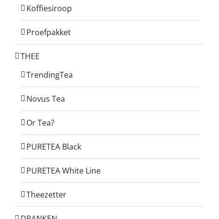
Koffiesiroop
Proefpakket
THEE
TrendingTea
Novus Tea
Or Tea?
PURETEA Black
PURETEA White Line
Theezetter
DRANKEN