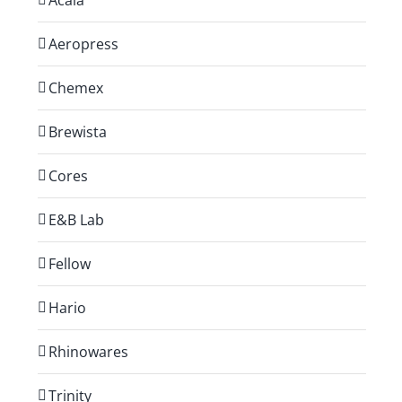
Acaia
Aeropress
Chemex
Brewista
Cores
E&B Lab
Fellow
Hario
Rhinowares
Trinity