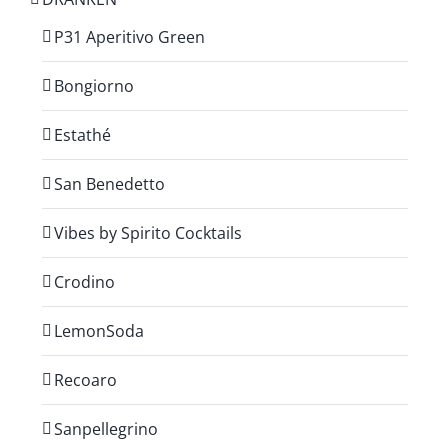
P31 Aperitivo Green
Bongiorno
Estathé
San Benedetto
Vibes by Spirito Cocktails
Crodino
LemonSoda
Recoaro
Sanpellegrino