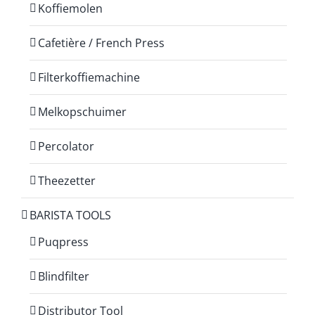
Koffiemolen
Cafetière / French Press
Filterkoffiemachine
Melkopschuimer
Percolator
Theezetter
BARISTA TOOLS
Puqpress
Blindfilter
Distributor Tool