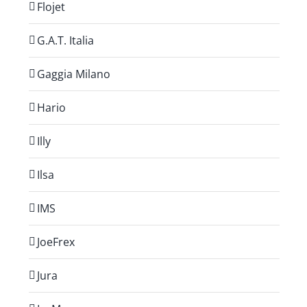
Flojet
G.A.T. Italia
Gaggia Milano
Hario
Illy
Ilsa
IMS
JoeFrex
Jura