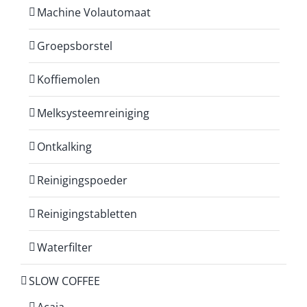
Machine Volautomaat
Groepsborstel
Koffiemolen
Melksysteemreiniging
Ontkalking
Reinigingspoeder
Reinigingstabletten
Waterfilter
SLOW COFFEE