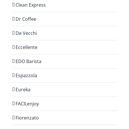
Clean Express
Dr Coffee
De Vecchi
Eccellente
EDO Barista
Espazzola
Eureka
FACILenjoy
Fiorenzato