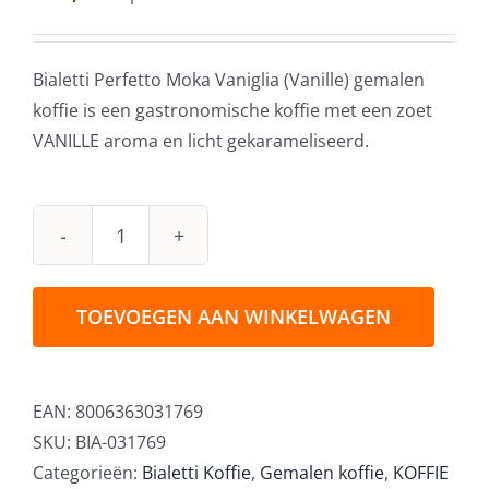
Bialetti Perfetto Moka Vaniglia (Vanille) gemalen
koffie is een gastronomische koffie met een zoet
VANILLE aroma en licht gekarameliseerd.
Bialetti
Perfetto
Moka
TOEVOEGEN AAN WINKELWAGEN
Vaniglia
Koffie
250
EAN:
8006363031769
gram
SKU:
BIA-031769
aantal
Categorieën:
Bialetti Koffie
,
Gemalen koffie
,
KOFFIE