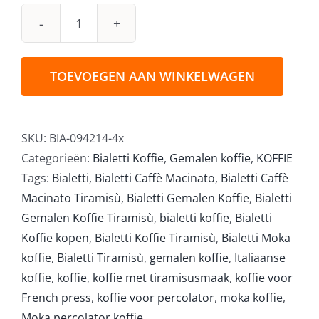
Bialetti
Tiramisù
Gemalen
TOEVOEGEN AAN WINKELWAGEN
Koffie
4
x
SKU:
BIA-094214-4x
250gr
Categorieën:
Bialetti Koffie
,
Gemalen koffie
,
KOFFIE
aantal
Tags:
Bialetti
,
Bialetti Caffè Macinato
,
Bialetti Caffè
Macinato Tiramisù
,
Bialetti Gemalen Koffie
,
Bialetti
Gemalen Koffie Tiramisù
,
bialetti koffie
,
Bialetti
Koffie kopen
,
Bialetti Koffie Tiramisù
,
Bialetti Moka
koffie
,
Bialetti Tiramisù
,
gemalen koffie
,
Italiaanse
koffie
,
koffie
,
koffie met tiramisusmaak
,
koffie voor
French press
,
koffie voor percolator
,
moka koffie
,
Moka percolator koffie