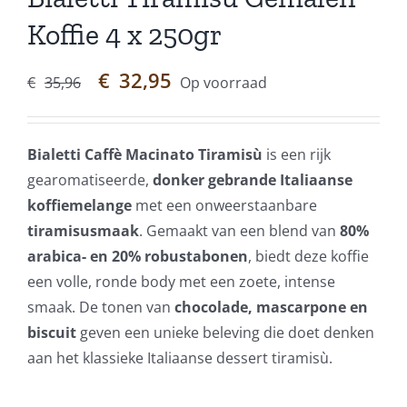
Koffie 4 x 250gr
Oorspronkelijke
Huidige
€
32,95
€
35,96
Op voorraad
prijs
prijs
was:
is:
€35,96.
€32,95.
Bialetti Caffè Macinato Tiramisù
is een rijk
gearomatiseerde,
donker gebrande Italiaanse
koffiemelange
met een onweerstaanbare
tiramisusmaak
. Gemaakt van een blend van
80%
arabica- en 20% robustabonen
, biedt deze koffie
een volle, ronde body met een zoete, intense
smaak. De tonen van
chocolade, mascarpone en
biscuit
geven een unieke beleving die doet denken
aan het klassieke Italiaanse dessert tiramisù.