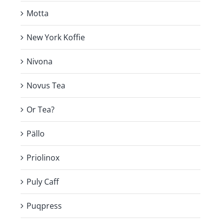
Motta
New York Koffie
Nivona
Novus Tea
Or Tea?
Pällo
Priolinox
Puly Caff
Puqpress