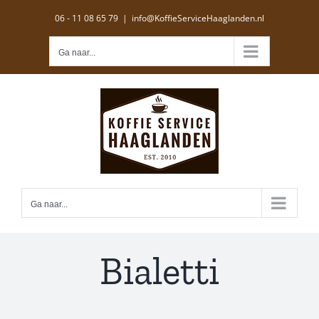
Ga
06 - 11 08 65 79
|
info@KoffieServiceHaaglanden.nl
naar
inhoud
Ga naar...
Ga naar...
Bialetti