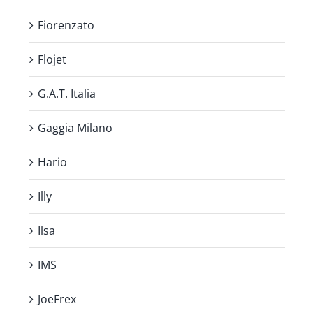
Fiorenzato
Flojet
G.A.T. Italia
Gaggia Milano
Hario
Illy
Ilsa
IMS
JoeFrex