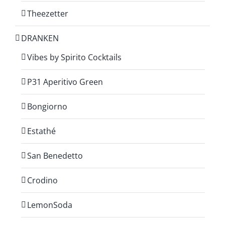
Theezetter
DRANKEN
Vibes by Spirito Cocktails
P31 Aperitivo Green
Bongiorno
Estathé
San Benedetto
Crodino
LemonSoda