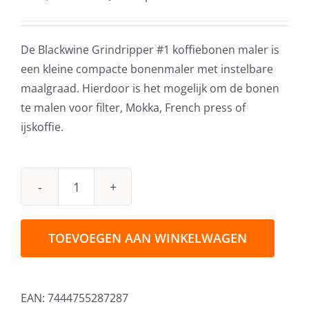
prijs
prijs
was:
is:
€24,95.
€16,95.
De Blackwine Grindripper #1 koffiebonen maler is
een kleine compacte bonenmaler met instelbare
maalgraad. Hierdoor is het mogelijk om de bonen
te malen voor filter, Mokka, French press of
ijskoffie.
Blackwine
Grindripper
#1
TOEVOEGEN AAN WINKELWAGEN
Handmatige
koffiemolen
aantal
EAN:
7444755287287