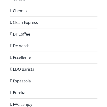
Chemex
Clean Express
Dr Coffee
De Vecchi
Eccellente
EDO Barista
Espazzola
Eureka
FACILenjoy