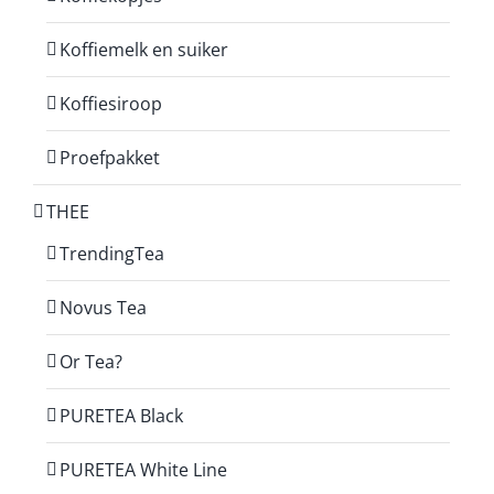
Koffiemelk en suiker
Koffiesiroop
Proefpakket
THEE
TrendingTea
Novus Tea
Or Tea?
PURETEA Black
PURETEA White Line