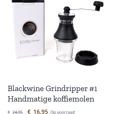
Blackwine Grindripper #1
Handmatige koffiemolen
Oorspronkelijke
Huidige
€
16,95
€
24,95
Op voorraad