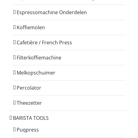
Espressomachine Onderdelen
Koffiemolen
Cafetière / French Press
Filterkoffiemachine
Melkopschuimer
Percolator
Theezetter
BARISTA TOOLS
Puqpress