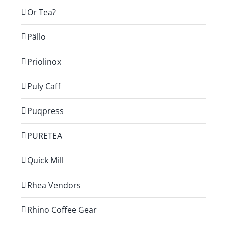
Or Tea?
Pällo
Priolinox
Puly Caff
Puqpress
PURETEA
Quick Mill
Rhea Vendors
Rhino Coffee Gear