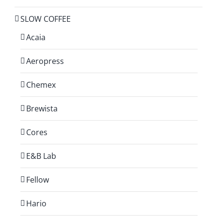
SLOW COFFEE
Acaia
Aeropress
Chemex
Brewista
Cores
E&B Lab
Fellow
Hario