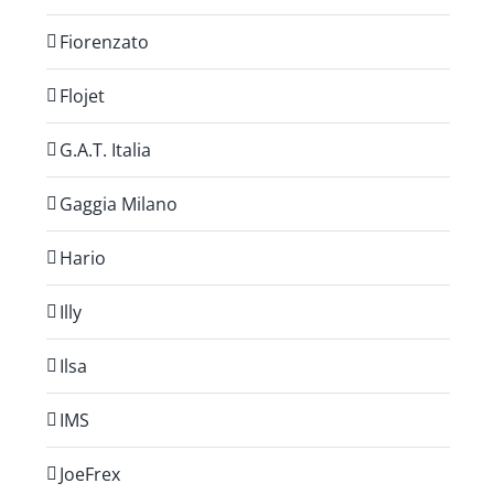
Fiorenzato
Flojet
G.A.T. Italia
Gaggia Milano
Hario
Illy
Ilsa
IMS
JoeFrex