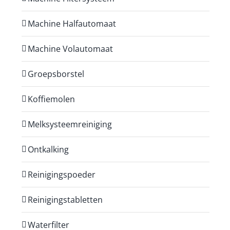
Machine Halfautomaat
Machine Volautomaat
Groepsborstel
Koffiemolen
Melksysteemreiniging
Ontkalking
Reinigingspoeder
Reinigingstabletten
Waterfilter