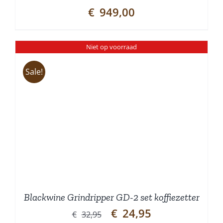
€
949,00
Niet op voorraad
Sale!
Blackwine Grindripper GD-2 set koffiezetter
Oorspronkelijke
Huidige
€
24,95
€
32,95