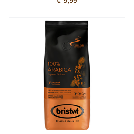
€
9,99