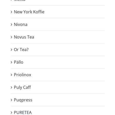
New York Koffie
Nivona
Novus Tea
Or Tea?
Pällo
Priolinox
Puly Caff
Puqpress
PURETEA