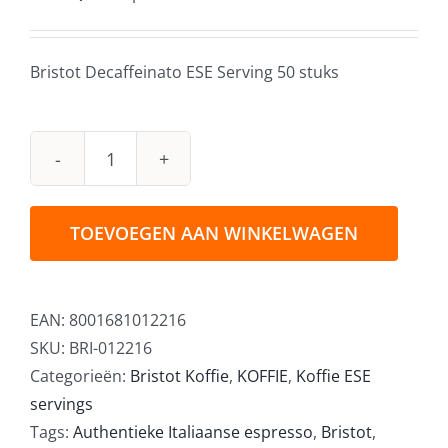
Bristot Decaffeinato ESE Serving 50 stuks
Bristot
Decaffeinato
ESE
TOEVOEGEN AAN WINKELWAGEN
Serving
50
stuks
EAN:
8001681012216
aantal
SKU:
BRI-012216
Categorieën:
Bristot Koffie
,
KOFFIE
,
Koffie ESE
servings
Tags:
Authentieke Italiaanse espresso
,
Bristot
,