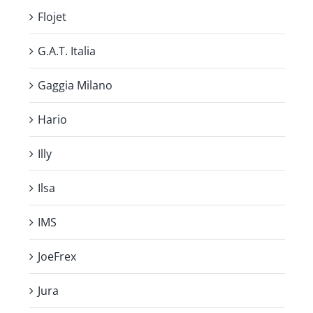
Flojet
G.A.T. Italia
Gaggia Milano
Hario
Illy
Ilsa
IMS
JoeFrex
Jura