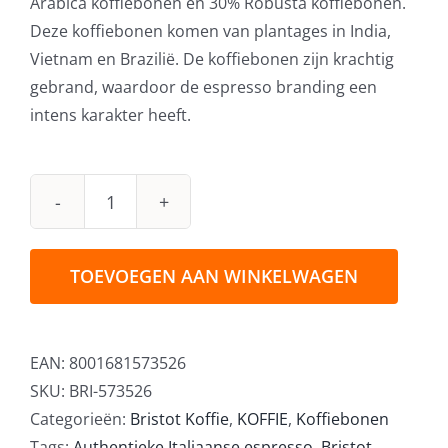
Arabica koffiebonen en 30% Robusta koffiebonen.
Deze koffiebonen komen van plantages in India,
Vietnam en Brazilië. De koffiebonen zijn krachtig
gebrand, waardoor de espresso branding een
intens karakter heeft.
Bristot
Espresso
koffiebonen
TOEVOEGEN AAN WINKELWAGEN
500
gram
aantal
EAN:
8001681573526
SKU:
BRI-573526
Categorieën:
Bristot Koffie
,
KOFFIE
,
Koffiebonen
Tags:
Authentieke Italiaanse espresso
,
Bristot
,