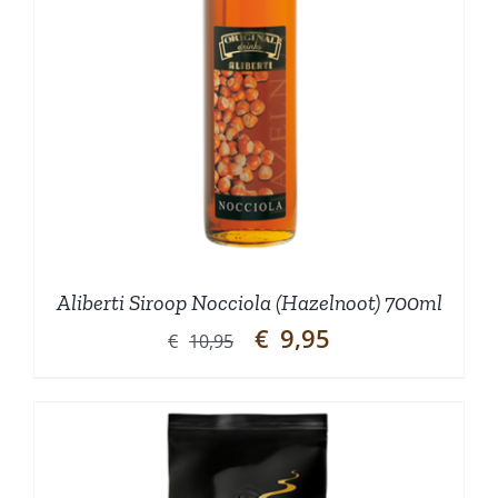
Aliberti Siroop Nocciola (Hazelnoot) 700ml
Oorspronkelijke
Huidige
€
9,95
€
10,95
prijs
prijs
was:
is:
€10,95.
€9,95.