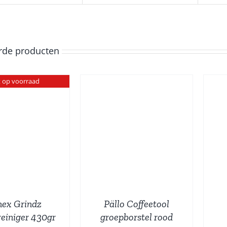
rde producten
t op voorraad
TOEVOEGEN AAN
TOEVOEGEN AAN
INKELWAGEN
/
WINKELWAGEN
/
DETAILS
DETAILS
ex Grindz
Pällo Coffeetool
einiger 430gr
groepborstel rood