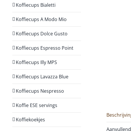
Koffiecups Bialetti
Koffiecups A Modo Mio
Koffiecups Dolce Gusto
Koffiecups Espresso Point
Koffiecups Illy MPS
Koffiecups Lavazza Blue
Koffiecups Nespresso
Koffie ESE servings
Beschrijvin
Koffiekoekjes
Aanvullend