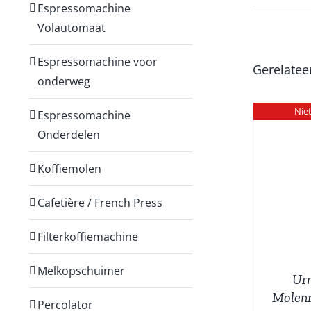
Espressomachine
Volautomaat
Espressomachine voor
Gerelatee
onderweg
Nie
Espressomachine
Onderdelen
Koffiemolen
DETAILS
W
Cafetière / French Press
Filterkoffiemachine
Melkopschuimer
Urn
Molenr
Percolator