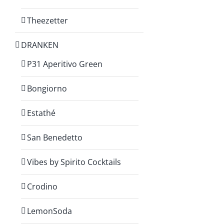
Theezetter
DRANKEN
P31 Aperitivo Green
Bongiorno
Estathé
San Benedetto
Vibes by Spirito Cocktails
Crodino
LemonSoda