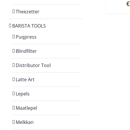
€
Theezetter
BARISTA TOOLS
Puqpress
Blindfilter
Distributor Tool
Latte Art
Lepels
Maatlepel
Melkkan