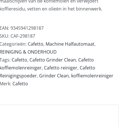
maalschijven van de koffiemolen en verwijdert
koffieresidu, vetten en olieën in het binnenwerk.
EAN:
9345941298187
SKU:
CAF-298187
Categorieën:
Cafetto
,
Machine Halfautomaat
,
REINIGING & ONDERHOUD
Tags:
Cafetto
,
Cafetto Grinder Clean
,
Cafetto
koffiemolenreiniger
,
Cafetto reiniger
,
Cafetto
Reinigingspoeder
,
Grinder Clean
,
koffiemolenreiniger
Merk:
Cafetto