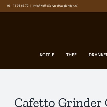
Ga
06 - 11 08 65 79
|
info@KoffieServiceHaaglanden.nl
naar
inhoud
KOFFIE
THEE
DRANKE
Cafetto Grinder