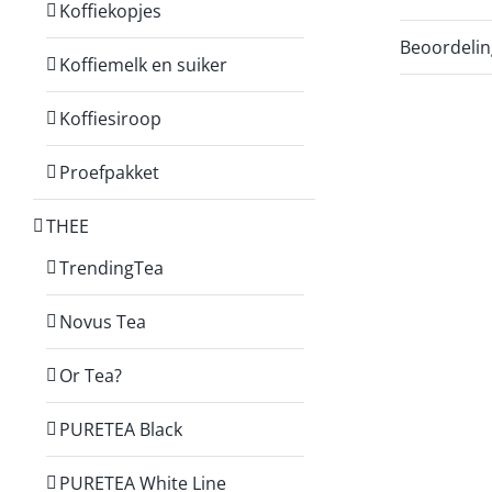
Koffiekopjes
Beoordelin
Koffiemelk en suiker
Koffiesiroop
Proefpakket
THEE
TrendingTea
Novus Tea
Or Tea?
PURETEA Black
PURETEA White Line