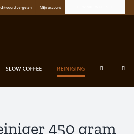
WINKELWAGEN
chtwoord vergeten
Mijn account
SLOW COFFEE
REINIGING
einiger 450 gram