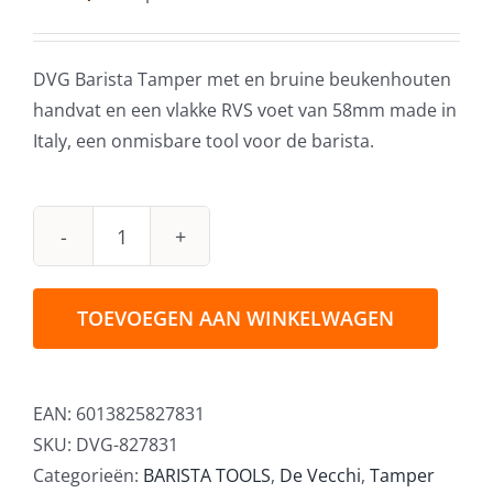
DVG Barista Tamper met en bruine beukenhouten
handvat en een vlakke RVS voet van 58mm made in
Italy, een onmisbare tool voor de barista.
DVG
Barista
Tamper
TOEVOEGEN AAN WINKELWAGEN
Beukenhout
Bruin
58mm
EAN:
6013825827831
aantal
SKU:
DVG-827831
Categorieën:
BARISTA TOOLS
,
De Vecchi
,
Tamper