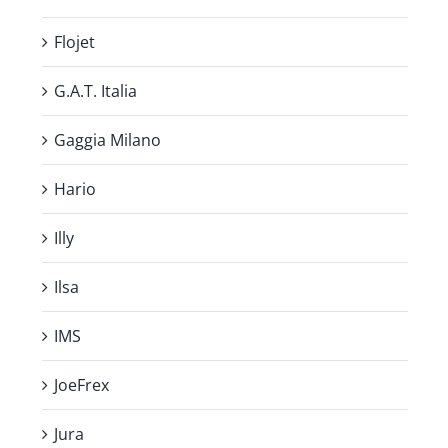
Flojet
G.A.T. Italia
Gaggia Milano
Hario
Illy
Ilsa
IMS
JoeFrex
Jura