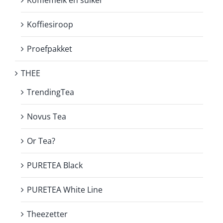
Koffiemelk en suiker
Koffiesiroop
Proefpakket
THEE
TrendingTea
Novus Tea
Or Tea?
PURETEA Black
PURETEA White Line
Theezetter